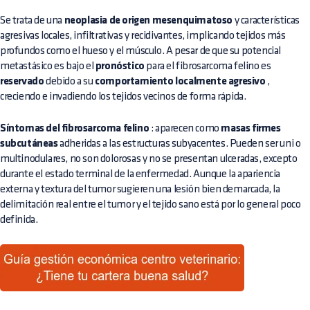
Se trata de una
neoplasia de origen mesenquimatoso
y características
agresivas locales, infiltrativas y recidivantes, implicando tejidos más
profundos como el hueso y el músculo. A pesar de que su potencial
metastásico es bajo el
pronóstico
para el fibrosarcoma felino es
reservado
debido a su
comportamiento localmente agresivo
,
creciendo e invadiendo los tejidos vecinos de forma rápida.
Síntomas del fibrosarcoma felino
: aparecen como
masas firmes
subcutáneas
adheridas a las estructuras subyacentes. Pueden ser uni o
multinodulares, no son dolorosas y no se presentan ulceradas, excepto
durante el estado terminal de la enfermedad. Aunque la apariencia
externa y textura del tumor sugieren una lesión bien demarcada, la
delimitación real entre el tumor y el tejido sano está por lo general poco
definida.