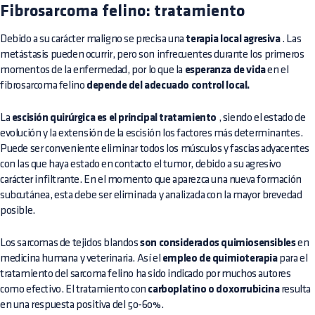
Fibrosarcoma felino: tratamiento
Debido a su carácter maligno se precisa una
terapia local agresiva
. Las
metástasis pueden ocurrir, pero son infrecuentes durante los primeros
momentos de la enfermedad, por lo que la
esperanza de vida
en el
fibrosarcoma felino
depende del adecuado control local.
La
escisión quirúrgica es el principal tratamiento
, siendo el estado de
evolución y la extensión de la escisión los factores más determinantes.
Puede ser conveniente eliminar todos los músculos y fascias adyacentes
con las que haya estado en contacto el tumor, debido a su agresivo
carácter infiltrante. En el momento que aparezca una nueva formación
subcutánea, esta debe ser eliminada y analizada con la mayor brevedad
posible.
Los sarcomas de tejidos blandos
son considerados quimiosensibles
en
medicina humana y veterinaria. Así el
empleo de quimioterapia
para el
tratamiento del sarcoma felino ha sido indicado por muchos autores
como efectivo. El tratamiento con
carboplatino o doxorrubicina
resulta
en una respuesta positiva del 50-60%.