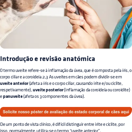
Introdução e revisão anatómica
O termo uveíte refere-se à inflamação da úvea, que é composta pela íris, o
corpo ciliar e a coroideia.2,3 As uveítes em cães podem dividir-se em
uveíte anterior
(afeta a íris e o corpo ciliar, causando irite e/ou ciclite,
respetivamente),
uveíte posterior
(inflamação da coroideia ou coroidite)
e
panuveíte
(afeta os 3 componentes da úvea).
De um ponto de vista clínico, é difícil distinguir entre irite e ciclite, por
isso, normalmente, utiliza-se o termo “uveíte anterior”.