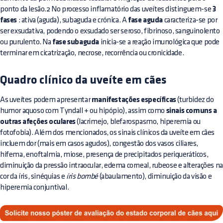
ponto da lesão.2 No processo inflamatório das uveítes distinguem-se
3
fases
: ativa (aguda), subaguda e crónica. A
fase aguda
caracteriza-se por
ser exsudativa, podendo o exsudado ser seroso, fibrinoso, sanguinolento
ou purulento. Na
fase subaguda
inicia-se a reação imunológica que pode
terminar em cicatrização, necrose, recorrência ou cronicidade.
Quadro clínico da uveíte em cães
As uveítes podem apresentar
manifestações específicas
(turbidez do
humor aquoso com Tyndall + ou hipópio), assim como
sinais comuns a
outras afeções oculares
(lacrimejo, blefarospasmo, hiperemia ou
fotofobia). Além dos mencionados, os sinais clínicos da uveíte em cães
incluem dor (mais em casos agudos), congestão dos vasos ciliares,
hifema, enoftalmia, miose, presença de precipitados periqueráticos,
diminuição da pressão intraocular, edema corneal, rubeose e alterações na
cor da íris, sinéquias e
íris bombé
(abaulamento), diminuição da visão e
hiperemia conjuntival.