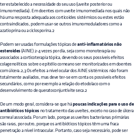
ter estabelecido a necessidade do seu uso (uveíte posterior ou
imunomediada). Em doentes com uveíte imunomediada nos quais não
há uma resposta adequada aos corticoides sistémicos ou estes estão
contraindicados, podem usar-se outros imunomoduladores como a
azatioprina ou a ciclosporina.2
Podem ser usadas formulações tópicas de
anti-inflamatórios não
esteroides
(AINE) 2-4 vezes por dia, seja como monoterapia ou
associados a corticoterapia tópica, devendo os seus possíveis efeitos
colagenolíticos sobre o epitélio corneano ser monitorizados em doentes
com úlcera.2,3 Os efeitos a nível ocular dos AINE sistémicos não foram
totalmente avaliados, mas deve ter-se em conta os possíveis efeitos
secundários, como por exemplo a relação do etodolaco com o
desenvolvimento de queratoconjuntivite seca.2
De um modo geral, considera-se que há
poucas indicações para o uso de
antibióticos tópicos
no tratamento das uveítes, exceto no caso de úlcera
corneal associada. Por um lado, porque as uveítes bacterianas primárias
são raras, por outro, porque os antibióticos tópicos têm uma fraca
penetração a nível intraocular. Portanto, caso seja necessário, pode ser