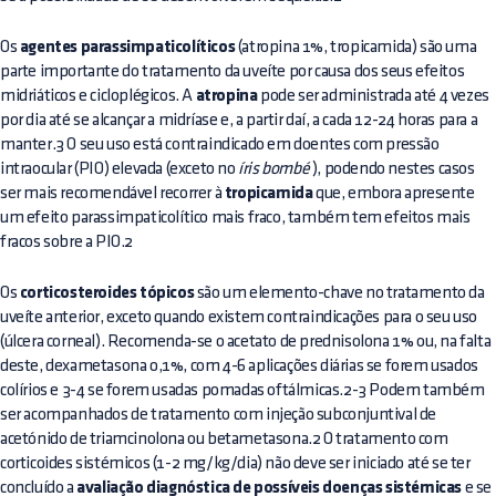
Os
agentes parassimpaticolíticos
(atropina 1%, tropicamida) são uma
parte importante do tratamento da uveíte por causa dos seus efeitos
midriáticos e cicloplégicos. A
atropina
pode ser administrada até 4 vezes
por dia até se alcançar a midríase e, a partir daí, a cada 12-24 horas para a
manter.3 O seu uso está contraindicado em doentes com pressão
intraocular (PIO) elevada (exceto no
íris bombé
), podendo nestes casos
ser mais recomendável recorrer à
tropicamida
que, embora apresente
um efeito parassimpaticolítico mais fraco, também tem efeitos mais
fracos sobre a PIO.2
Os
corticosteroides tópicos
são um elemento-chave no tratamento da
uveíte anterior, exceto quando existem contraindicações para o seu uso
(úlcera corneal). Recomenda-se o acetato de prednisolona 1% ou, na falta
deste, dexametasona 0,1%, com 4-6 aplicações diárias se forem usados
colírios e 3-4 se forem usadas pomadas oftálmicas.2-3 Podem também
ser acompanhados de tratamento com injeção subconjuntival de
acetónido de triamcinolona ou betametasona.2 O tratamento com
corticoides sistémicos (1-2 mg/kg/dia) não deve ser iniciado até se ter
concluído a
avaliação diagnóstica de possíveis doenças sistémicas
e se