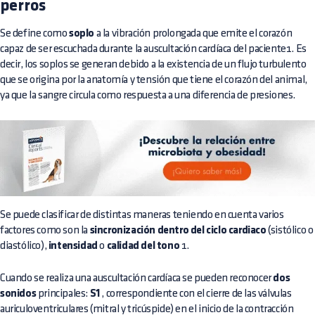
perros
Se define como
soplo
a la vibración prolongada que emite el corazón
capaz de ser escuchada durante la auscultación cardíaca del paciente1. Es
decir, los soplos se generan debido a la existencia de un flujo turbulento
que se origina por la anatomía y tensión que tiene el corazón del animal,
ya que la sangre circula como respuesta a una diferencia de presiones.
Se puede clasificar de distintas maneras teniendo en cuenta varios
factores como son la
sincronización dentro del ciclo cardiaco
(sistólico o
diastólico),
intensidad
o
calidad del tono
1.
Cuando se realiza una auscultación cardíaca se pueden reconocer
dos
sonidos
principales:
S1
, correspondiente con el cierre de las válvulas
auriculoventriculares (mitral y tricúspide) en el inicio de la contracción