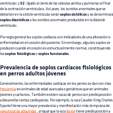
ventricular; y
S2
, ligado al cierre de las válvulas aórtica y pulmonar al final
de la contracción ventricular2. Así pues, los sonidos anormales que se
detecten en la sístole ventricular serán
soplos sistólicos
y se denominará
soplos diastólicos
a los sonidos anormales producidos en la diástole
ventricular.
Por regla general los soplos cardíacos son indicadores de una alteración o
enfermedad en el corazón del paciente. Sin embargo, algunos soplos se
producen cuando el corazón es estructuralmente normal, constituyendo
los
soplos fisiológicos
o
soplos funcionales
.
Prevalencia de soplos cardíacos fisiológicos
en perros adultos jóvenes
Generalmente, las enfermedades cardíacas en los perros se dan con más
frecuencia
en animales de edad avanzada o geriátricos que en animales
jóvenes y cachorros. También existen razas de perros con predisposición
a desarrollar ciertas cardiopatías. Por ejemplo, la raza Cavalier King Charles
Spaniel tiene una mayor prevalencia y manifestación más temprana de
valvulopatías adquiridas
, al igual que la raza
Boxer
tiene predisposición a