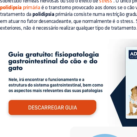
sobretudo fêmeas nervosas ou sob o efeito de
stress
. O único p
polidipsia
primária
é o transtorno provocado aos donos se o cão 
tratamento da
polidipsia
primária consiste numa restrição gradu
em atuar no fator desencadeante, que normalmente é o stress. 
exteriores, não é necessário realizar qualquer tipo de tratamento