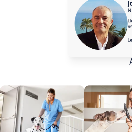
J
Nº
Li
M
Le