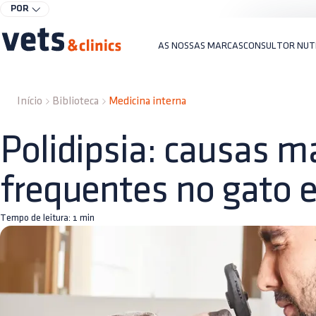
POR
AS NOSSAS MARCAS
CONSULTOR NUT
Início
Biblioteca
Medicina interna
Polidipsia: causas m
frequentes no gato e
Tempo de leitura:
1
min