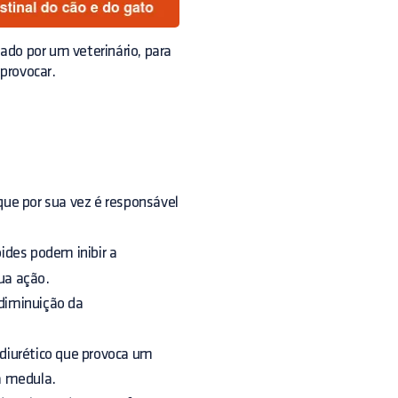
ado por um veterinário, para
provocar.
, que por sua vez é responsável
oides podem inibir a
ua ação.
diminuição da
diurético que provoca um
a medula.