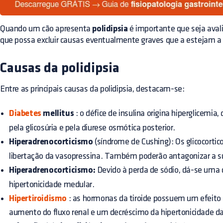
Quando um cão apresenta
polidipsia
é importante que seja avali
que possa excluir causas eventualmente graves que a estejam a 
Causas da polidipsia
Entre as principais causas da polidipsia, destacam-se:
Diabetes
mellitus
: o défice de insulina origina hiperglicemia
pela glicosúria e pela diurese osmótica posterior.
Hiperadrenocorticismo
(síndrome de Cushing): Os glicocortic
libertação da vasopressina. Também poderão antagonizar a s
Hiperadrenocorticismo:
Devido à perda de sódio, dá-se uma 
hipertonicidade medular.
Hipertiroidismo
: as hormonas da tiroide possuem um efeito 
aumento do fluxo renal e um decréscimo da hipertonicidade d