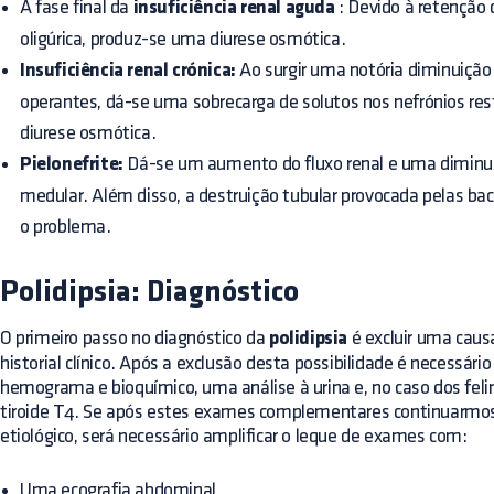
A fase final da
insuficiência renal aguda
: Devido à retenção 
oligúrica, produz-se uma diurese osmótica.
Insuficiência renal crónica:
Ao surgir uma notória diminuição
operantes, dá-se uma sobrecarga de solutos nos nefrónios re
diurese osmótica.
Pielonefrite:
Dá-se um aumento do fluxo renal e uma diminui
medular. Além disso, a destruição tubular provocada pelas ba
o problema.
Polidipsia: Diagnóstico
O primeiro passo no diagnóstico da
polidipsia
é excluir uma caus
historial clínico. Após a exclusão desta possibilidade é necessár
hemograma e bioquímico, uma análise à urina e, no caso dos fel
tiroide T4. Se após estes exames complementares continuarmo
etiológico, será necessário amplificar o leque de exames com:
Uma ecografia abdominal