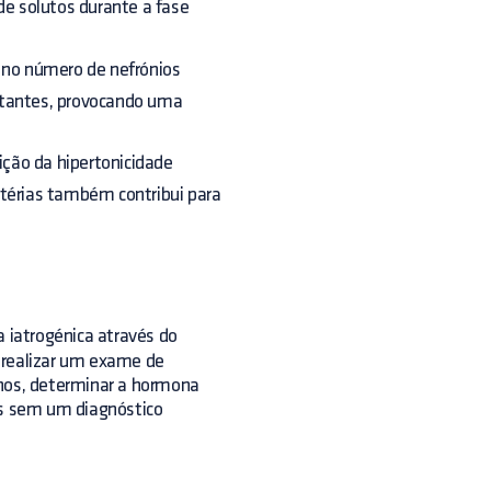
de solutos durante a fase
 no número de nefrónios
stantes, provocando uma
ção da hipertonicidade
ctérias também contribui para
a iatrogénica através do
io realizar um exame de
inos, determinar a hormona
s sem um diagnóstico