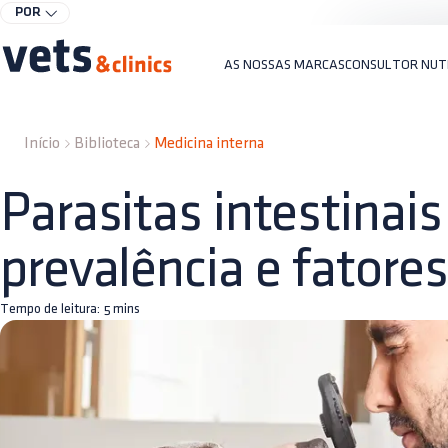
POR
AS NOSSAS MARCAS
CONSULTOR NUT
Início
Biblioteca
Medicina interna
Parasitas intestinais
prevalência e fatores
Tempo de leitura:
5
mins