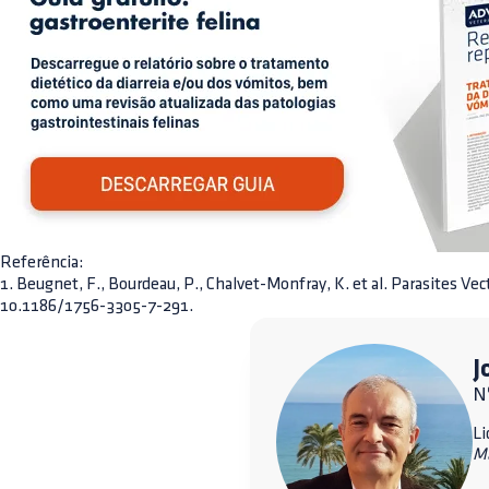
Referência:
1. Beugnet, F., Bourdeau, P., Chalvet-Monfray, K. et al. Parasites Vect
10.1186/1756-3305-7-291.
J
Nº
Li
M