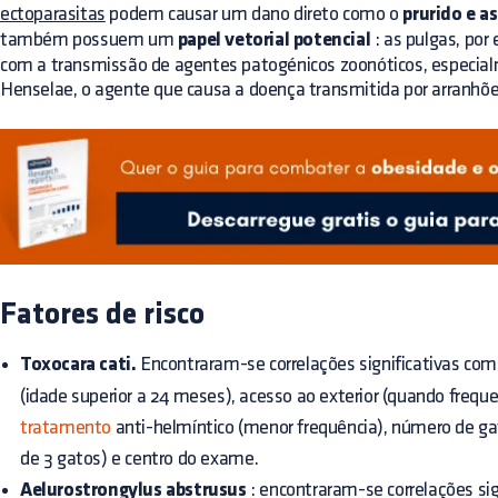
ectoparasitas
podem causar um dano direto como o
prurido e a
também possuem um
papel vetorial potencial
: as pulgas, por
com a transmissão de agentes patogénicos zoonóticos, especial
Henselae, o agente que causa a doença transmitida por arranhõe
Fatores de risco
Toxocara cati.
Encontraram-se correlações significativas com 
(idade superior a 24 meses), acesso ao exterior (quando freque
tratamento
anti-helmíntico (menor frequência), número de ga
de 3 gatos) e centro do exame.
Aelurostrongylus abstrusus
: encontraram-se correlações sig