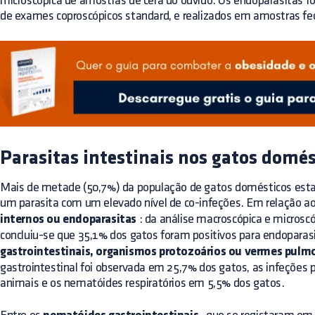
microscópica de amostras de cera do ouvido. Os endoparasitas f
de exames coproscópicos standard, e realizados em amostras fec
Parasitas intestinais nos gatos domés
Mais de metade (50,7%) da população de gatos domésticos esta
um parasita com um elevado nível de co-infeções. Em relação a
internos ou endoparasitas
: da análise macroscópica e microscó
concluiu-se que 35,1% dos gatos foram positivos para endoparas
gastrointestinais, organismos protozoários ou vermes pulm
gastrointestinal foi observada em 25,7% dos gatos, as infeções
animais e os nematóides respiratórios em 5,5% dos gatos.