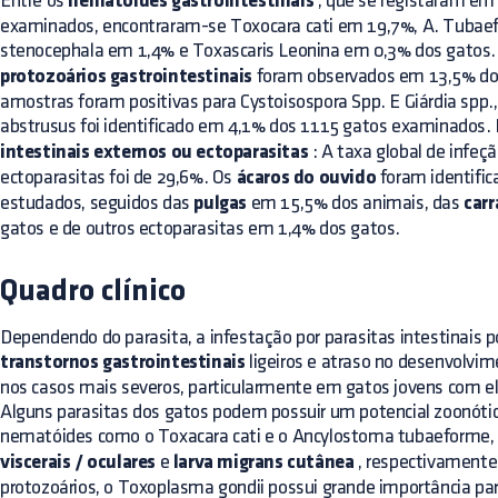
Entre os
nematóides gastrointestinais
, que se registaram em
examinados, encontraram-se Toxocara cati em 19,7%, A. Tubaef
stenocephala em 1,4% e Toxascaris Leonina em 0,3% dos gatos
protozoários gastrointestinais
foram observados em 13,5% dos
amostras foram positivas para Cystoisospora Spp. E Giárdia spp.
abstrusus foi identificado em 4,1% dos 1115 gatos examinados.
intestinais externos ou ectoparasitas
: A taxa global de infeç
ectoparasitas foi de 29,6%. Os
ácaros do ouvido
foram identifi
estudados, seguidos das
pulgas
em 15,5% dos animais, das
carr
gatos e de outros ectoparasitas em 1,4% dos gatos.
Quadro clínico
Dependendo do parasita, a infestação por parasitas intestinais 
transtornos gastrointestinais
ligeiros e atraso no desenvolvi
nos casos mais severos, particularmente em gatos jovens com el
Alguns parasitas dos gatos podem possuir um potencial zoonótic
nematóides como o Toxacara cati e o Ancylostoma tubaeforme,
viscerais / oculares
e
larva migrans cutânea
, respectivamente
protozoários, o Toxoplasma gondii possui grande importância par