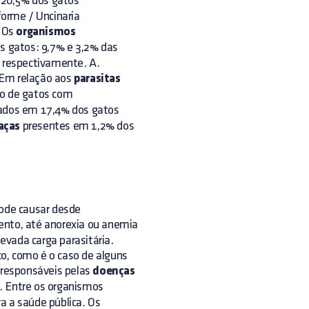
 20,5% dos gatos
orme / Uncinaria
. Os
organismos
 gatos: 9,7% e 3,2% das
, respectivamente. A.
 Em relação aos
parasitas
ão de gatos com
cados em 17,4% dos gatos
aças
presentes em 1,2% dos
pode causar desde
mento, até anorexia ou anemia
evada carga parasitária.
o, como é o caso de alguns
 responsáveis pelas
doenças
. Entre os organismos
a a saúde pública. Os