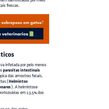
oram identificados por meio
ais frescas.
ticos
va infetada por pelo menos
os
parasitas intestinais
pica das amostras fecais,
itas (
Helmintos
onares
). A helmintose
 protozoárias em 13,5% dos