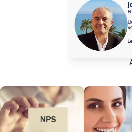
J
Nº
Li
M
Le