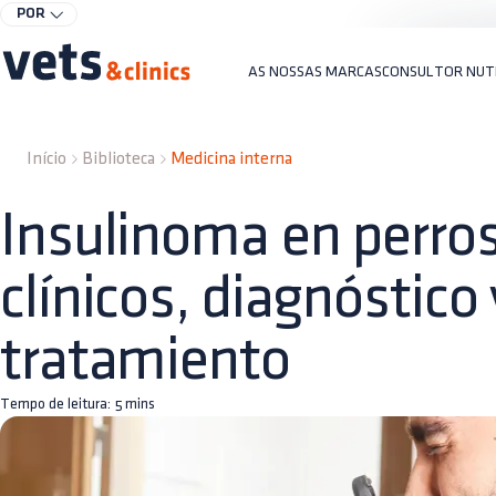
POR
AS NOSSAS MARCAS
CONSULTOR NUT
Início
Biblioteca
Medicina interna
Insulinoma en perros
clínicos, diagnóstico 
tratamiento
Tempo de leitura:
5
mins