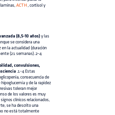
olaminas,
ACTH
, cortisol y
vanzada (8,5-10 años)
y las
nque se considera una
en la actualidad (duración
lmente (21 semanas).2-4
ilidad, convulsiones,
nsciencia
.1-4 Estas
glicopenia, consecuencia de
 hipoglucemia y de la rapidez
resivas toleran mejor
enso de los valores es muy
ignos clínicos relacionados,
rte, se ha descrito una
smo no está totalmente