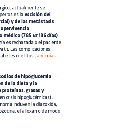
rgico, actualmente se
perros es la
escisión del
al) y de las metástasis
supervivencia
to médico (785
vs
196 días)
gía es rechazada o el paciente
a).1 Las complicaciones
iabetes mellitus
,
arritmias
isodios de hipoglucemia
n de la dieta y la
n proteínas, grasas y
en crisis hipoglucémicas).
noma incluyen la diazoxida,
ozocina, el alloxan o de modo