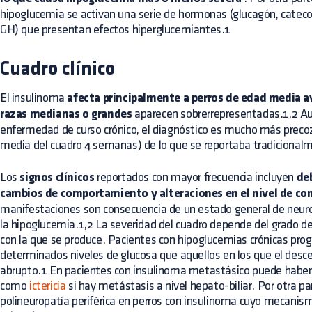
hipoglucemia se activan una serie de hormonas (glucagón, catec
GH) que presentan efectos hiperglucemiantes.1
Cuadro clínico
El insulinoma
afecta principalmente a perros de edad media a
razas medianas o grandes
aparecen sobrerrepresentadas.1,2 Au
enfermedad de curso crónico, el diagnóstico es mucho más precoz 
media del cuadro 4 semanas) de lo que se reportaba tradiciona
Los
signos clínicos
reportados con mayor frecuencia incluyen
deb
cambios de comportamiento y alteraciones en el nivel de co
manifestaciones son consecuencia de un estado general de neuro
la hipoglucemia.1,2 La severidad del cuadro depende del grado de
con la que se produce. Pacientes con hipoglucemias crónicas prog
determinados niveles de glucosa que aquellos en los que el desc
abrupto.1 En pacientes con insulinoma metastásico puede haber s
como
ictericia
si hay metástasis a nivel hepato-biliar. Por otra pa
polineuropatía periférica en perros con insulinoma cuyo mecani