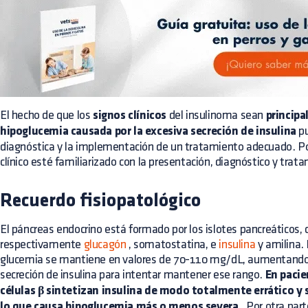
El hecho de que los
signos clínicos
del insulinoma sean
principa
hipoglucemia causada por la excesiva secreción de insulina
pu
diagnóstica y la implementación de un tratamiento adecuado. Por
clínico esté familiarizado con la presentación, diagnóstico y tr
Recuerdo fisiopatológico
El páncreas endocrino está formado por los islotes pancreáticos, c
respectivamente
glucagón
, somatostatina, e
insulina
y amilina.
glucemia se mantiene en valores de 70-110 mg/dL, aumentando 
secreción de insulina para intentar mantener ese rango.
En pacie
células β sintetizan insulina de modo totalmente errático y s
lo que causa hipoglucemia más o menos severa
. Por otra part