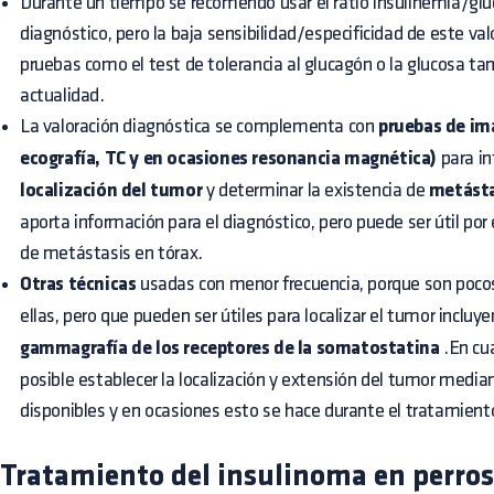
Durante un tiempo se recomendó usar el ratio insulinemia/glu
diagnóstico, pero la baja sensibilidad/especificidad de este valo
pruebas como el test de tolerancia al glucagón o la glucosa t
actualidad.
La valoración diagnóstica se complementa con
pruebas de im
ecografía, TC y en ocasiones resonancia magnética)
para i
localización del tumor
y determinar la existencia de
metásta
aporta información para el diagnóstico, pero puede ser útil po
de metástasis en tórax.
Otras técnicas
usadas con menor frecuencia, porque son pocos
ellas, pero que pueden ser útiles para localizar el tumor incluye
gammagrafía de los receptores de la somatostatina
.En cua
posible establecer la localización y extensión del tumor media
disponibles y en ocasiones esto se hace durante el tratamiento
Tratamiento del insulinoma en perros