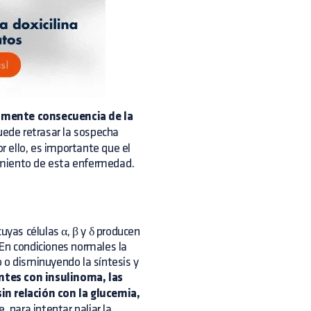
lmente consecuencia de la
ede retrasar la sospecha
 ello, es importante que el
atamiento de esta enfermedad.
uyas células α, β y δ producen
 En condiciones normales la
o disminuyendo la síntesis y
ntes con insulinoma, las
in relación con la glucemia,
e, para intentar paliar la