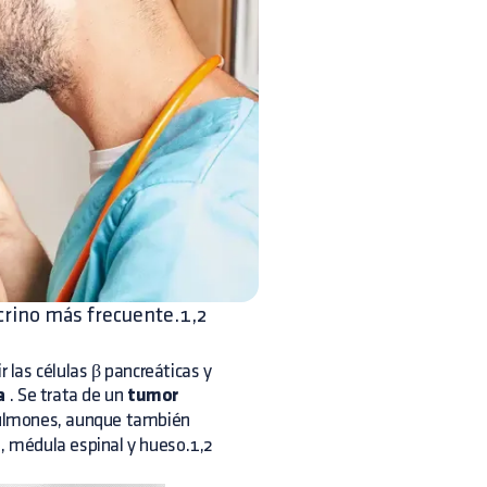
crino más frecuente.1,2
r las células β pancreáticas y
a
. Se trata de un
tumor
pulmones, aunque también
o, médula espinal y hueso.1,2