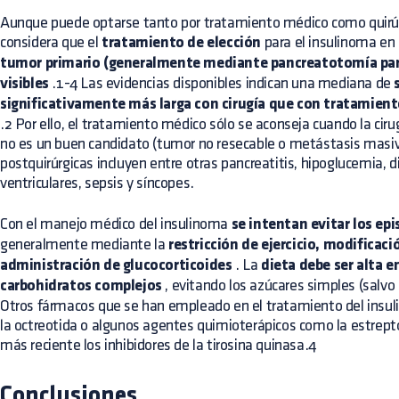
Aunque puede optarse tanto por tratamiento médico como quirú
considera que el
tratamiento de elección
para el insulinoma en 
tumor primario (generalmente mediante pancreatotomía parci
visibles
.1-4 Las evidencias disponibles indican una mediana de
significativamente más larga con cirugía que con tratamien
.2 Por ello, el tratamiento médico sólo se aconseja cuando la ciru
no es un buen candidato (tumor no resecable o metástasis masiv
postquirúrgicas incluyen entre otras pancreatitis, hipoglucemia,
d
ventriculares, sepsis y síncopes.
Con el manejo médico del insulinoma
se intentan evitar los ep
generalmente mediante la
restricción de ejercicio, modificació
administración de glucocorticoides
. La
dieta debe ser alta e
carbohidratos complejos
, evitando los azúcares simples (salvo 
Otros fármacos que se han empleado en el tratamiento del insuli
la octreotida o algunos agentes quimioterápicos como la estrept
más reciente los inhibidores de la tirosina quinasa.4
Conclusiones