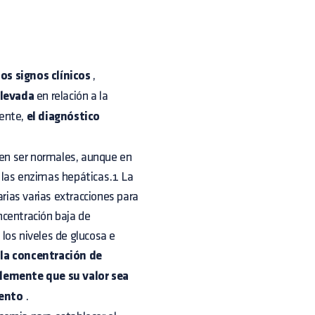
los signos clínicos
,
elevada
en relación a la
ente,
el diagnóstico
elen ser normales, aunque en
 las enzimas hepáticas.1 La
ias varias extracciones para
ncentración baja de
los niveles de glucosa e
 la concentración de
plemente que su valor sea
mento
.