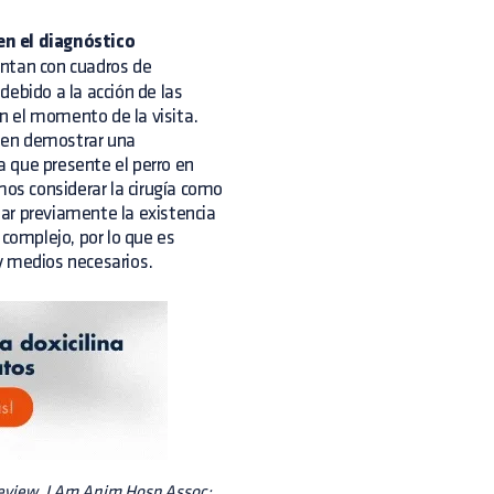
en el diagnóstico
entan con cuadros de
ebido a la acción de las
n el momento de la visita.
o en demostrar una
 que presente el perro en
s considerar la cirugía como
ar previamente la existencia
 complejo, por lo que es
y medios necesarios.
review. J Am Anim Hosp Assoc;