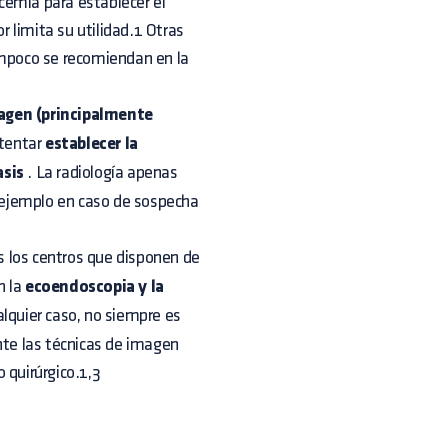
cemia para establecer el
r limita su utilidad.1 Otras
ampoco se recomiendan en la
agen (principalmente
ntentar
establecer la
sis
. La radiología apenas
r ejemplo en caso de sospecha
 los centros que disponen de
n la
ecoendoscopia y la
lquier caso, no siempre es
nte las técnicas de imagen
 quirúrgico.1,3