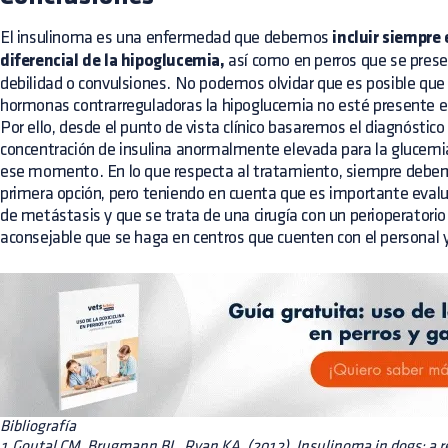
El insulinoma es una enfermedad que debemos
incluir siempre 
diferencial de la hipoglucemia,
así como en perros que se pres
debilidad o convulsiones. No podemos olvidar que es posible que d
hormonas contrarreguladoras la hipoglucemia no esté presente e
Por ello, desde el punto de vista clínico basaremos el diagnóstic
concentración de insulina anormalmente elevada para la glucemia
ese momento. En lo que respecta al tratamiento, siempre debemo
primera opción, pero teniendo en cuenta que es importante evalu
de metástasis y que se trata de una cirugía con un perioperatorio
aconsejable que se haga en centros que cuenten con el personal 
Bibliografía
1.Goutal CM, Brugmann BL, Ryan KA. (2012). Insulinoma in dogs: a 