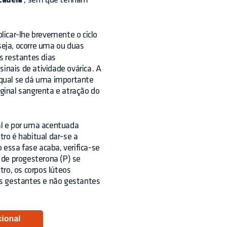
cadela
licar-lhe brevemente o ciclo
seja, ocorre uma ou duas
s restantes dias
inais de atividade ovárica. A
 qual se dá uma importante
aginal sangrenta e atração do
ual e por uma acentuada
tro é habitual dar-se a
 essa fase acaba, verifica-se
s de progesterona (P) se
ro, os corpos lúteos
as gestantes e não gestantes