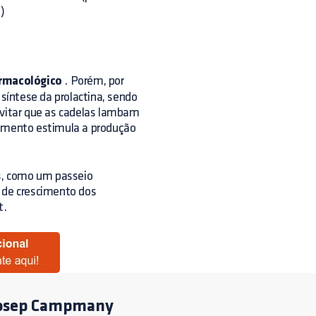
)
armacológico
. Porém, por
 síntese da prolactina, sendo
evitar que as cadelas lambam
tamento estimula a produção
es, como um passeio
s de crescimento dos
t.
osep Campmany