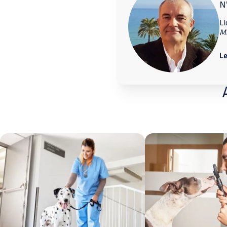
Nº
Li
M
Le