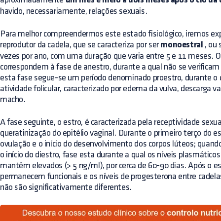
um mês e meio a dois meses após o cio da 
havido, necessariamente, relações sexuais.
Para melhor compreendermos este estado fisiológico, iremos exp
reprodutor da cadela, que se caracteriza por ser
monoestral
, ou 
vezes por ano, com uma duração que varia entre 5 e 11 meses. O
correspondem à fase de anestro, durante a qual não se verificam s
esta fase segue-se um período denominado proestro, durante o
atividade folicular, caracterizado por edema da vulva, descarga v
macho.
A fase seguinte, o estro, é caracterizada pela receptividade sex
queratinização do epitélio vaginal. Durante o primeiro terço do es
ovulação e o início do desenvolvimento dos corpos lúteos; quando
o início do diestro, fase esta durante a qual os níveis plasmático
mantêm elevados (> 5 ng/ml), por cerca de 60-90 dias. Após o est
permanecem funcionais e os níveis de progesterona entre cadel
não são significativamente diferentes.