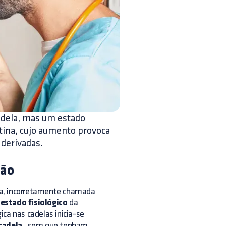
adela, mas um estado
ctina, cujo aumento provoca
 derivadas.
são
na, incorretamente chamada
estado fisiológico
da
ica nas cadelas inicia-se
, sem que tenham