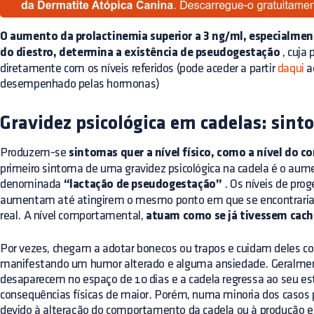
O aumento da prolactinemia superior a 3 ng/ml, especialme
do diestro, determina a existência de pseudogestação
, cuja 
diretamente com os níveis referidos (pode aceder a partir
daqui
ao
desempenhado pelas hormonas)
Gravidez psicológica em cadelas: sint
Produzem-se
sintomas quer a nível físico, como a nível do
primeiro sintoma de uma gravidez psicológica na cadela é o aume
denominada
“lactação de pseudogestação”
. Os níveis de prog
aumentam até atingirem o mesmo ponto em que se encontrari
real. A nível comportamental,
atuam como se já tivessem cach
Por vezes, chegam a adotar bonecos ou trapos e cuidam deles co
manifestando um humor alterado e alguma ansiedade. Geralmen
desaparecem no espaço de 10 dias e a cadela regressa ao seu e
consequências físicas de maior. Porém, numa minoria dos casos
devido à alteração do comportamento da cadela ou à produção ex