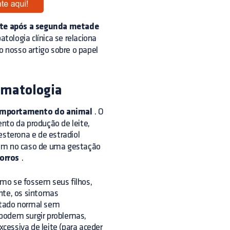
nte após a segunda metade
patologia clínica se relaciona
 nosso artigo sobre o papel
omatologia
 comportamento do animal
. O
nto da produção de leite,
esterona e de estradiol
am no caso de uma gestação
orros
.
mo se fossem seus filhos,
te, os sintomas
stado normal sem
 podem surgir problemas,
cessiva de leite (para aceder