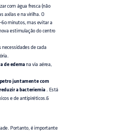
izar com água fresca (não
 axilas e na virilha. O
0-60 minutos, mas evitar a
nova estimulação do centro
 necessidades de cada
ória.
ta de edema
na via aérea,
spetro juntamente com
reduzir a bacteriemia
. Está
cos e de antipiréticos.6
dade. Portanto, é importante