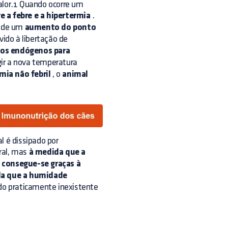
calor.1 Quando ocorre um
e a febre e a hipertermia
.
a de um
aumento do ponto
vido à libertação de
cos endógenos para
gir a nova temperatura
mia não febril
, o
animal
l é dissipado por
ral, mas
à medida que a
 consegue-se graças à
a que a humidade
do praticamente inexistente