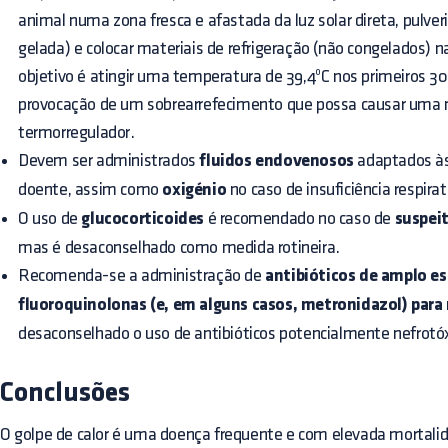
animal numa zona fresca e afastada da luz solar direta, pulver
gelada) e colocar materiais de refrigeração (não congelados) nas
objetivo é atingir uma temperatura de 39,4ºC nos primeiros 3
provocação de um sobrearrefecimento que possa causar uma 
termorregulador.
Devem ser administrados
fluidos endovenosos
adaptados às
doente, assim como
oxigénio
no caso de insuficiência respirat
O uso de
glucocorticoides
é recomendado no caso de
suspei
mas é desaconselhado como medida rotineira.
Recomenda-se a administração de
antibióticos de amplo e
fluoroquinolonas (e, em alguns casos, metronidazol) para 
desaconselhado o uso de antibióticos potencialmente nefrotóxi
Conclusões
O golpe de calor é uma doença frequente e com elevada mortali