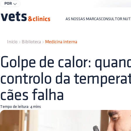
POR
AS NOSSAS MARCAS
CONSULTOR NUT
Início
Biblioteca
Medicina interna
Golpe de calor: quan
controlo da tempera
cães falha
Tempo de leitura:
4
mins