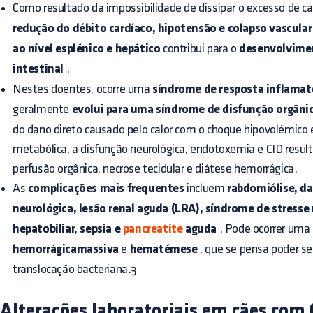
Como resultado da impossibilidade de dissipar o excesso de cal
redução do débito cardíaco, hipotensão e colapso vascular
ao nível esplénico e hepático
contribui para o
desenvolvime
intestinal
.
Nestes doentes, ocorre uma
síndrome de resposta inflamat
geralmente
evolui para uma síndrome de disfunção orgânic
do dano direto causado pelo calor com o choque hipovolémico e 
metabólica, a disfunção neurológica, endotoxemia e CID resu
perfusão orgânica, necrose tecidular e diátese hemorrágica.
As
complicações mais frequentes
incluem
rabdomiólise, d
neurológica, lesão renal aguda (LRA), síndrome de stresse
hepatobiliar, sepsia e
pancreatite
aguda
. Pode ocorrer uma
hemorrágicamassiva
e
hematémese
, que se pensa poder s
translocação bacteriana.3
Alterações laboratoriais em cães com