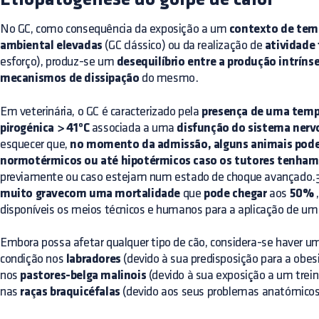
No GC, como consequência da exposição a um
contexto de tem
ambiental elevadas
(GC clássico) ou da realização de
atividade 
esforço), produz-se um
desequilíbrio entre a produção intrínse
mecanismos de dissipação
do mesmo.
Em veterinária, o GC é caracterizado pela
presença de uma tempe
pirogénica > 41ºC
associada a uma
disfunção do sistema nerv
esquecer que,
no momento da admissão, alguns animais pod
normotérmicos ou até hipotérmicos caso os tutores tenham 
previamente ou caso estejam num estado de choque avançado.
muito gravecom uma mortalidade
que
pode chegar
aos
50%
disponíveis os meios técnicos e humanos para a aplicação de um
Embora possa afetar qualquer tipo de cão, considera-se haver 
condição nos
labradores
(devido à sua predisposição para a obesi
nos
pastores-belga malinois
(devido à sua exposição a um trein
nas
raças braquicéfalas
(devido aos seus problemas anatómicos