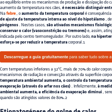
ao equilíbrio entre os mecanismos de produção e dissipação do 
aumento da temperatura nos cães,
é necessário distinguir entr
Na
febre
, o
aumento da temperatura corporal
é consequênci
de ajuste da temperatura interna ao nível do hipotálamo
, de
pirógenos
. Nestes casos,
são ativados mecanismos fisiológi
conservar o calor (vasoconstrição ou tremores)
e, assim, atin
indicada pelo centro termorregulador. Por outro lado,
na hiperter
esforça-se por reduzir a temperatura
corporal.1
Com temperaturas inferiores a 32ºC, mais de 70% do calor corpora
mecanismos de radiação e convecção através da superfície corpo
temperatura ambiental aumenta, o controlo da temperatura
evaporação (através do arfar nos cães)
. Infelizmente,
à medid
ambiental aumenta, a eficiência da evaporação diminui
, sen
quando são atingidos valores de 80%.2
Etiopatogénese do golpe de calor