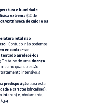
peratura e humidade
física extrema
(GC de
ca/extrínseca de calor e os
ratura retal não
oso
. Contudo, não podemos
em encontrar-se
tentado arrefecê-los
3 Trata-se de uma
doença
, mesmo quando estão
 tratamento intensivo.4
uma
predisposição
para esta
dade e carácter brincalhão),
o intenso) e, obviamente,
).3,4