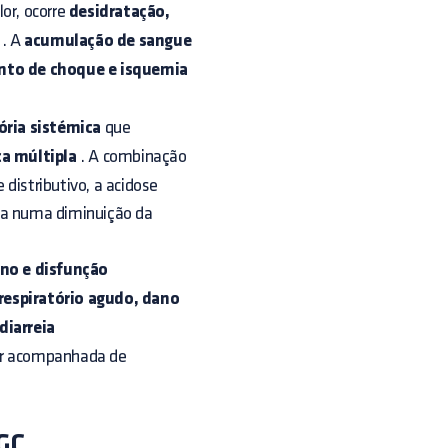
or, ocorre
desidratação,
. A
acumulação de sangue
nto de choque e isquemia
ória sistémica
que
a múltipla
. A combinação
distributivo, a acidose
lta numa diminuição da
ano e disfunção
 respiratório agudo, dano
diarreia
er acompanhada de
 GC