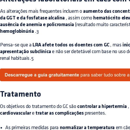
As alterações mais frequentes incluem o
aumento das concentr
da GGT e da fosfatase alcalina
, assim como
hematócrito ele
ausência de anemia e policromasia
(resultado muito característ
hemoglobinúria
.3
Pensa-se que a
LRA afete todos os doentes com GC
, mas
ini
apresentação subclínica
e não ser detetável com base no uso 
renal habituais.5
Tratamento
Os objetivos do tratamento do GC são
controlar a hipertermia
,
cardiovascular
e
tratar as complicações
presentes.
As primeiras medidas para
normalizar a temperatura
em cães