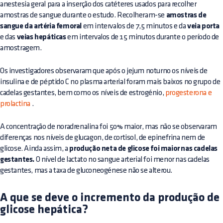
anestesia geral para a inserção dos catéteres usados para recolher
amostras de sangue durante o estudo. Recolheram-se
amostras de
sangue da artéria femoral
em intervalos de 7,5 minutos e da
veia porta
e das
veias hepáticas
em intervalos de 15 minutos durante o período de
amostragem.
Os investigadores observaram que após o jejum noturno os níveis de
insulina e de péptido C no plasma arterial foram mais baixos no grupo de
cadelas gestantes, bem como os níveis de estrogénio,
progesterona e
prolactina
.
A concentração de noradrenalina foi 50% maior, mas não se observaram
diferenças nos níveis de glucagon, de cortisol, de epinefrina nem de
glicose. Ainda assim, a
produção neta de glicose foi maior nas cadelas
gestantes.
O nível de lactato no sangue arterial foi menor nas cadelas
gestantes, mas a taxa de gluconeogénese não se alterou.
A que se deve o incremento da produção de
glicose hepática?