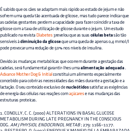
É sabido que os cães se adaptam mais rápido ao estado de jejum e não
sofrem uma queda tão acentuada de glicose, mas tudo parece indicar que
as cadelas gestantes perdem a capacidade para fazer coincidir a taxa de
glicose com a taxa de utilização de glicose durante o jejum. Um estudo
publicado na revista
Diabetes
3revelou que as suas
células beta
são tão
sensíveis à
diminuição da glicose
que uma queda de apenas 0,4 mmol/l
pode provocar uma redução de 50% nos níveis de insulina.
Devido às mudanças metabólicas que ocorrem durante a gestação das
cadelas, será fundamental garantir-lhes uma
alimentação adequada
.
Advance Mother Dog & Initial
constitui um alimento especialmente
concebido para cobrir as necessidades das mães durante a gestação e a
lactação. O seu conteúdo exclusivo de
nucleótidos
satisfaz as exigências
de energia das células nas reações com
açúcares
e nas mudanças das
estruturas proteicas.
1. CONOLLY, C. C. (2000) ALTERATIONS IN BASAL GLUCOSE
METABOLISM DURING LATE PREGNANCY IN THE CONSCIOUS
DOG.
AM J PHYSIOL ENDOCRINOL METAB
; 279: 1166–1177.
2. RESTREPO, O. (1992) ENFOQUE Y MANEJO DE LA EMBARAZADA