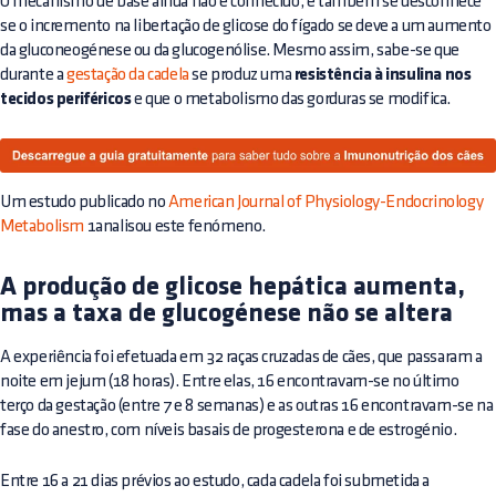
O mecanismo de base ainda não é conhecido, e também se desconhece
se o incremento na libertação de glicose do fígado se deve a um aumento
da gluconeogénese ou da glucogenólise. Mesmo assim, sabe-se que
durante a
gestação da cadela
se produz uma
resistência à insulina nos
tecidos periféricos
e que o metabolismo das gorduras se modifica.
Um estudo publicado no
American Journal of Physiology-Endocrinology
Metabolism
1analisou este fenómeno.
A produção de glicose hepática aumenta,
mas a taxa de glucogénese não se altera
A experiência foi efetuada em 32 raças cruzadas de cães, que passaram a
noite em jejum (18 horas). Entre elas, 16 encontravam-se no último
terço da gestação (entre 7 e 8 semanas) e as outras 16 encontravam-se na
fase do anestro, com níveis basais de progesterona e de estrogénio.
Entre 16 a 21 dias prévios ao estudo, cada cadela foi submetida a