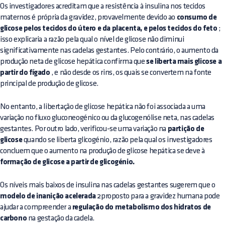
Os investigadores acreditam que a resistência à insulina nos tecidos
maternos é própria da gravidez, provavelmente devido ao
consumo de
glicose pelos tecidos do útero e da placenta, e pelos tecidos do feto
;
isso explicaria a razão pela qual o nível de glicose não diminui
significativamente nas cadelas gestantes. Pelo contrário, o aumento da
produção neta de glicose hepática confirma que
se liberta mais glicose a
partir do fígado
, e não desde os rins, os quais se convertem na fonte
principal de produção de glicose.
No entanto, a libertação de glicose hepática não foi associada a uma
variação no fluxo gluconeogénico ou da glucogenólise neta, nas cadelas
gestantes. Por outro lado, verificou-se uma variação na
partição de
glicose
quando se liberta glicogénio, razão pela qual os investigadores
concluem que o aumento na produção de glicose hepática se deve à
formação de glicose a partir de glicogénio.
Os níveis mais baixos de insulina nas cadelas gestantes sugerem que o
modelo de inanição acelerada
2proposto para a gravidez humana pode
ajudar a compreender a
regulação do metabolismo dos hidratos de
carbono
na gestação da cadela.