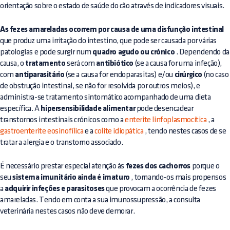
orientação sobre o estado de saúde do cão através de indicadores visuais.
As fezes amareladas ocorrem por causa de uma disfunção intestinal
que produz uma irritação do intestino, que pode ser causada por várias
patologias e pode surgir num
quadro agudo ou crónico
. Dependendo da
causa, o
tratamento
será com
antibiótico
(se a causa for uma infeção),
com
antiparasitário
(se a causa for endoparasitas) e/ou
cirúrgico
(no caso
de obstrução intestinal, se não for resolvida por outros meios), e
administra-se tratamento sintomático acompanhado de uma dieta
específica. A
hipersensibilidade alimentar
pode desencadear
transtornos intestinais crónicos como a
enterite linfoplasmocítica
, a
gastroenterite eosinofílica
e a
colite idiopática
, tendo nestes casos de se
tratar a alergia e o transtorno associado.
É necessário prestar especial atenção às
fezes dos cachorros
porque o
seu
sistema imunitário ainda é imaturo
, tornando-os mais propensos
a
adquirir infeções e parasitoses
que provocam a ocorrência de fezes
amareladas. Tendo em conta a sua imunossupressão, a consulta
veterinária nestes casos não deve demorar.