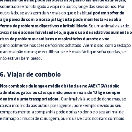
A viagem de avião pode ser stressante para o animal de estimação,
sobretudo se for obrigado a viajar no porão, longe dos seus donos. Por
outro lado, se a viagem durar mais do que o habitual
podem sofrer de
algo parecido com o nosso
jet lag
: isto pode manifestar-se sob a
forma de problemas digestivos e irritabilidade.
Se um animal viajar de
avião
não é aconselhável sedá-lo, já que o uso de sedativos aumenta o
risco de problemas cardíacos e respiratórios durante o voo
,
principalmente nos cães de focinho achatado. Além disso, com a sedação
o animal não consegue equilibrar-se e é mais fácil que sofra quedas, se
não estiver bem preso.
6. Viajar de comboio
Nos comboios de longa e média distância e no AVE (TGV) só são
admitidos gatos ou cães que não pesem mais de 10 kg e sempre
dentro de uma transportadora
. O animal viaja ao pé do dono mas, se
causar incómodo aos outros passageiros, por exemplo devido ao seu
comportamento, a companhia pode obrigar o dono e o seu animal de
estimação a mudar de carruagem, ou inclusive a abandonar o comboio.