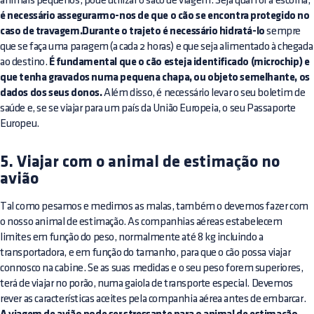
animais pequenos, pode utilizar o saco de viagem. Seja qual for a escolha,
é necessário assegurarmo-nos de que o cão se encontra protegido no
caso de travagem.Durante o trajeto é necessário hidratá-lo
sempre
que se faça uma paragem (a cada 2 horas) e que seja alimentado à chegada
ao destino.
É fundamental que o cão esteja identificado (microchip) e
que tenha gravados numa pequena chapa, ou objeto semelhante, os
dados dos seus donos.
Além disso, é necessário levar o seu boletim de
saúde e, se se viajar para um país da União Europeia, o seu Passaporte
Europeu.
5. Viajar com o animal de estimação no
avião
Tal como pesamos e medimos as malas, também o devemos fazer com
o nosso animal de estimação. As companhias aéreas estabelecem
limites em função do peso, normalmente até 8 kg incluindo a
transportadora, e em função do tamanho, para que o cão possa viajar
connosco na cabine. Se as suas medidas e o seu peso forem superiores,
terá de viajar no porão, numa gaiola de transporte especial. Devemos
rever as características aceites pela companhia aérea antes de embarcar.