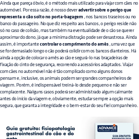
Ainda que pareça óbvio, é o método mais utilizado para viajar com cães no
automóvel. Por essa razão, é nosso dever
advertir sobre o perigo que
representa o cão solto no porta-bagagem
, nos bancos traseiros ou no
banco do passageiro. No que diz respeito aos bancos, o perigo reside não
só no caso de colisão, mas também na eventualidade de o cão se querer
aproximar do dono, já que a mínima distração pode ser desastrosa. Ainda
assim, é importante
controlar o comprimento do arnês
, uma vez que
se for demasiado longo o cão poderá colidir com os bancos dianteiros. Há
ainda a opção de colocar o arnês ao cão e segurá-lo nas braçadeiras de
fixação do cinto de segurança, recorrendo a acessórios adaptados. Viajar
com cães no automóvel não é tão complicado como alguns donos
pensam e, inclusive, os animais podem ser grandes companheiros de
viagem. Porém, é indispensável treiná-lo desde pequeno e não ser
complacente. Nalguns casos poderá ser administrado algum calmante
antes do início da viagem e, obviamente, estudar sempre a opção mais
segura, que garanta a integridade e o bem-estar do seu fiel companheiro.