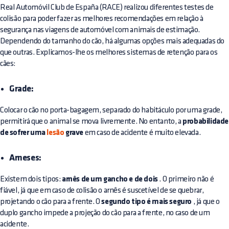
Real Automóvil Club de España (RACE) realizou diferentes testes de
colisão para poder fazer as melhores recomendações em relação à
segurança nas viagens de automóvel com animais de estimação.
Dependendo do tamanho do cão, há algumas opções mais adequadas do
que outras. Explicamos-lhe os melhores sistemas de retenção para os
cães:
Grade:
Colocar o cão no porta-bagagem, separado do habitáculo por uma grade,
permitirá que o animal se mova livremente. No entanto, a
probabilidade
de sofrer uma
lesão
grave
em caso de acidente é muito elevada.
Arneses:
Existem dois tipos:
arnês de um gancho e de dois
. O primeiro não é
fiável, já que em caso de colisão o arnês é suscetível de se quebrar,
projetando o cão para a frente. O
segundo tipo é mais seguro
, já que o
duplo gancho impede a projeção do cão para a frente, no caso de um
acidente.