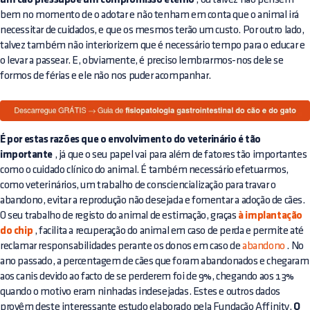
um cão pressupõe um compromisso eterno
bem no momento de o adotar e não tenham em conta que o animal irá
necessitar de cuidados, e que os mesmos terão um custo. Por outro lado,
talvez também não interiorizem que é necessário tempo para o educar e
o levar a passear. E, obviamente, é preciso lembrarmos-nos dele se
formos de férias e ele não nos puder acompanhar.
É por estas razões que o envolvimento do veterinário é tão
importante
, já que o seu papel vai para além de fatores tão importantes
como o cuidado clínico do animal. É também necessário efetuarmos,
como veterinários, um trabalho de consciencialização para travar o
abandono, evitar a reprodução não desejada e fomentar a adoção de cães.
O seu trabalho de registo do animal de estimação, graças
à implantação
do chip
, facilita a recuperação do animal em caso de perda e permite até
reclamar responsabilidades perante os donos em caso de
abandono
. No
ano passado, a percentagem de cães que foram abandonados e chegaram
aos canis devido ao facto de se perderem foi de 9%, chegando aos 13%
quando o motivo eram ninhadas indesejadas. Estes e outros dados
provêm deste interessante estudo elaborado pela Fundação Affinity.
O