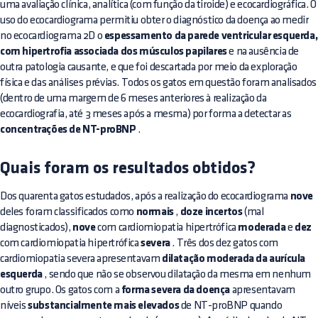
uma avaliação clínica, analítica (com função da tiroide) e ecocardiográfica. O
uso do ecocardiograma permitiu obter o diagnóstico da doença ao medir
no ecocardiograma 2D o
espessamento da parede ventricular esquerda,
com hipertrofia associada dos músculos papilares
e na ausência de
outra patologia causante, e que foi descartada por meio da exploração
física e das análises prévias. Todos os gatos em questão foram analisados
(dentro de uma margem de 6 meses anteriores à realização da
ecocardiografia, até 3 meses após a mesma) por forma a detectar as
concentrações de NT-proBNP
.
Quais foram os resultados obtidos?
Dos quarenta gatos estudados, após a realização do ecocardiograma
nove
deles foram classificados como
normais
,
doze incertos
(mal
diagnosticados),
nove
com cardiomiopatia hipertrófica
moderada
e
dez
com cardiomiopatia hipertrófica
severa
. Três dos dez gatos com
cardiomiopatia severa apresentavam
dilatação moderada da aurícula
esquerda
, sendo que não se observou dilatação da mesma em nenhum
outro grupo. Os gatos com a
forma severa da doença
apresentavam
níveis
substancialmente mais elevados
de NT-proBNP quando