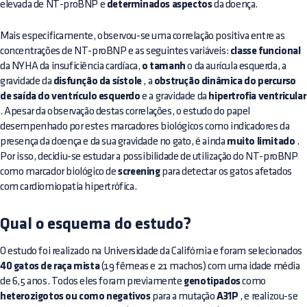
elevada de NT-proBNP e
determinados aspectos
da doença.
Mais especificamente, observou-se uma correlação positiva entre as
concentrações de NT-proBNP e as seguintes variáveis:
classe funcional
da NYHA da insuficiência cardíaca,
o tamanh
o da aurícula esquerda, a
gravidade da
disfunção da sístole
, a
obstrução dinâmica do percurso
de saída do ventrículo esquerdo
e a gravidade da
hipertrofia ventricular
. Apesar da observação destas correlações, o estudo do papel
desempenhado por estes marcadores biológicos como indicadores da
presença da doença e da sua gravidade no gato, é ainda
muito limitado
.
Por isso, decidiu-se estudar a possibilidade de utilização do NT-proBNP
como marcador biológico de
screening
para detectar os gatos afetados
com cardiomiopatia hipertrófica.
Qual o esquema do estudo?
O estudo foi realizado na Universidade da Califórnia e foram selecionados
40 gatos de raça mista
(19 fêmeas e 21 machos) com uma idade média
de 6,5 anos. Todos eles foram previamente
genotipados
como
heterozigotos ou como negativos
para a mutação
A31P
, e realizou-se