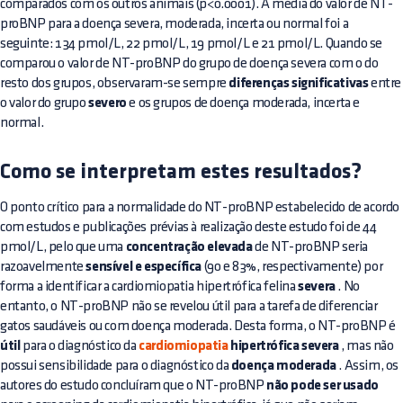
comparados com os outros animais (p<0.0001). A média do valor de NT-
proBNP para a doença severa, moderada, incerta ou normal foi a
seguinte: 134 pmol/L, 22 pmol/L, 19 pmol/L e 21 pmol/L. Quando se
comparou o valor de NT-proBNP do grupo de doença severa com o do
resto dos grupos, observaram-se sempre
diferenças significativas
entre
o valor do grupo
severo
e os grupos de doença moderada, incerta e
normal.
Como se interpretam estes resultados?
O ponto crítico para a normalidade do NT-proBNP estabelecido de acordo
com estudos e publicações prévias à realização deste estudo foi de 44
pmol/L, pelo que uma
concentração elevada
de NT-proBNP seria
razoavelmente
sensível e específica
(90 e 83%, respectivamente) por
forma a identificar a cardiomiopatia hipertrófica felina
severa
. No
entanto, o NT-proBNP não se revelou útil para a tarefa de diferenciar
gatos saudáveis ou com doença moderada. Desta forma, o NT-proBNP é
útil
para o diagnóstico da
cardiomiopatia
hipertrófica severa
, mas não
possui sensibilidade para o diagnóstico da
doença moderada
. Assim, os
autores do estudo concluíram que o NT-proBNP
não pode ser usado