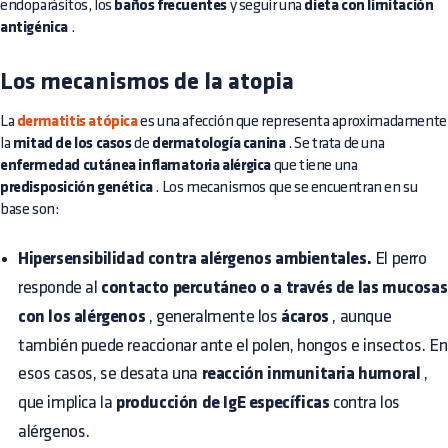
endoparásitos, los
baños frecuentes
y seguir una
dieta con limitación
antigénica
.
Los mecanismos de la atopia
La
dermatitis atópica
es una afección que representa aproximadamente
la
mitad de los casos
de
dermatología canina
. Se trata de una
enfermedad cutánea inflamatoria alérgica
que tiene una
predisposición genética
. Los mecanismos que se encuentran en su
base son:
Hipersensibilidad contra alérgenos ambientales.
El perro
responde al
contacto percutáneo o a través de las mucosas
con los alérgenos
, generalmente los
ácaros
, aunque
también puede reaccionar ante el polen, hongos e insectos. En
esos casos, se desata una
reacción inmunitaria humoral
,
que implica la
producción de IgE específicas
contra los
alérgenos.