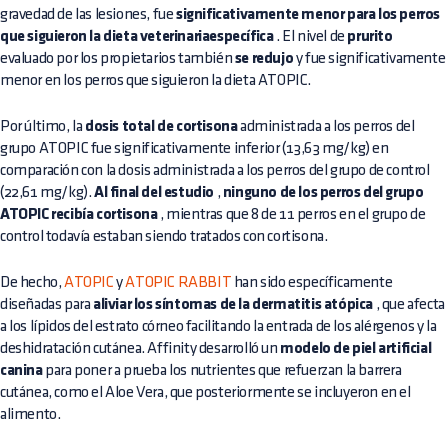
gravedad de las lesiones, fue
significativamente menor para los perros
que siguieron la dieta veterinariaespecífica
. El nivel de
prurito
evaluado por los propietarios también
se redujo
y fue significativamente
menor en los perros que siguieron la dieta ATOPIC.
Por último, la
dosis total de cortisona
administrada a los perros del
grupo ATOPIC fue significativamente inferior (13,63 mg/kg) en
comparación con la dosis administrada a los perros del grupo de control
(22,61 mg/kg).
Al final del estudio
,
ninguno de los perros del grupo
ATOPIC recibía cortisona
, mientras que 8 de 11 perros en el grupo de
control todavía estaban siendo tratados con cortisona.
De hecho,
ATOPIC
y
ATOPIC RABBIT
han sido específicamente
diseñadas para
aliviar los síntomas de la dermatitis atópica
, que afecta
a los lípidos del estrato córneo facilitando la entrada de los alérgenos y la
deshidratación cutánea. Affinity desarrolló un
modelo de piel artificial
canina
para poner a prueba los nutrientes que refuerzan la barrera
cutánea, como el Aloe Vera, que posteriormente se incluyeron en el
alimento.