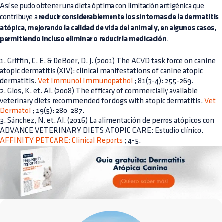
Así se pudo obtener una dieta óptima con limitación antigénica que
contribuye a
reducir considerablemente los síntomas de la dermatitis
atópica, mejorando la calidad de vida del animal y, en algunos casos,
permitiendo incluso eliminar o reducir la medicación.
1. Griffin, C. E. & DeBoer, D. J. (2001) The ACVD task force on canine
atopic dermatitis (XIV): clinical manifestations of canine atopic
dermatitis.
Vet Immunol Immunopathol
; 81(3-4): 255-269.
2. Glos, K. et. Al. (2008) The efficacy of commercially available
veterinary diets recommended for dogs with atopic dermatitis.
Vet
Dermatol
; 19(5): 280-287.
3. Sánchez, N. et. Al. (2016) La alimentación de perros atópicos con
ADVANCE VETERINARY DIETS ATOPIC CARE: Estudio clínico.
AFFINITY PETCARE: Clinical Reports
; 4-5.