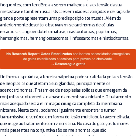
frequentes, com tendência a serem malignos, e a extensão da sua
metástase é também usual. Os cães em idades avançadas e de raças de
grande porte apresentam uma predisposição acentuada. Além do
anteriormente descrito, observaram-se carcinomas de células
escamosas, angioendoteliomatose, mastocitomas, papilomas,
hemangiomas, hemangiossarcomas, linfossarcomas e histiocitomas.
De forma esporádica, a terceira pálpebra pode ser afetada pela extensão
de neoplasias que afetam a sua glândula, principalmente os
adenocarcinomas. Tratam-se de neoplasias sólidas que emergem da
conjuntiva ventromedial da base da membrana nictante. O tratamento
mais adequado será a eliminação cirúrgica completa da membrana
nictante. Nesta zona, podemos igualmente encontrar o tumor
transmissível e venéreo em forma de lesão multilobular avermelhada,
que reage ao tratamento com vincristina. No caso do gato, os tumores
mais presentes na conjuntiva são os melanomas, que são