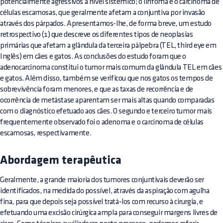
potencialmente agressivos a nível sistémico; o linfoma e o carcinoma de
células escamosas, que geralmente afetam a conjuntiva por invasão
através dos párpados. Apresentamos-lhe, de forma breve, um estudo
retrospectivo (1) que descreve os diferentes tipos de neoplasias
primárias que afetam a glândula da terceira pálpebra (TEL, third eye em
Inglês) em cães e gatos. As conclusões do estudo foram que o
adenocarcinoma constitui o tumor mais comum da glândula TEL em cães
e gatos. Além disso, também se verificou que nos gatos os tempos de
sobrevivência foram menores, e que as taxas de recorrência e de
ocorrência de metástase aparentam ser mais altas quando comparadas
com o diagnóstico efetuado aos cães. O segundo e terceiro tumor mais
frequentemente observado foi o adenoma e o carcinoma de células
escamosas, respectivamente.
Abordagem terapêutica
Geralmente, a grande maioria dos tumores conjuntivais deverão ser
identificados, na medida do possível, através da aspiração com agulha
fina, para que depois seja possível tratá-los com recurso à cirurgia, e
efetuando uma excisão cirúrgica ampla para conseguir margens livres de