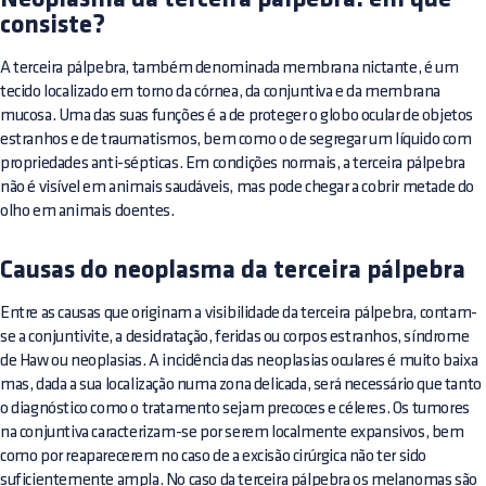
Neoplasma da terceira pálpebra: em que
consiste?
A terceira pálpebra, também denominada membrana nictante, é um
tecido localizado em torno da córnea, da conjuntiva e da membrana
mucosa. Uma das suas funções é a de proteger o globo ocular de objetos
estranhos e de traumatismos, bem como o de segregar um líquido com
propriedades anti-sépticas. Em condições normais, a terceira pálpebra
não é visível em animais saudáveis, mas pode chegar a cobrir metade do
olho em animais doentes.
Causas do neoplasma da terceira pálpebra
Entre as causas que originam a visibilidade da terceira pálpebra, contam-
se a conjuntivite, a desidratação, feridas ou corpos estranhos, síndrome
de Haw ou neoplasias. A incidência das neoplasias oculares é muito baixa
mas, dada a sua localização numa zona delicada, será necessário que tanto
o diagnóstico como o tratamento sejam precoces e céleres. Os tumores
na conjuntiva caracterizam-se por serem localmente expansivos, bem
como por reaparecerem no caso de a excisão cirúrgica não ter sido
suficientemente ampla. No caso da terceira pálpebra os melanomas são