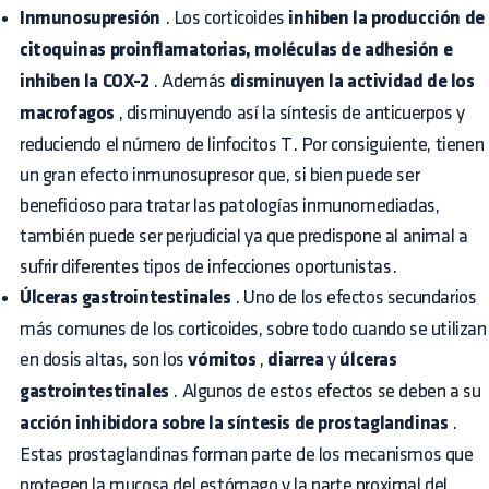
Inmunosupresión
. Los corticoides
inhiben la producción de
citoquinas proinflamatorias, moléculas de adhesión e
inhiben la COX-2
. Además
disminuyen la actividad de los
macrofagos
, disminuyendo así la síntesis de anticuerpos y
reduciendo el número de linfocitos T. Por consiguiente, tienen
un gran efecto inmunosupresor que, si bien puede ser
beneficioso para tratar las patologías inmunomediadas,
también puede ser perjudicial ya que predispone al animal a
sufrir diferentes tipos de infecciones oportunistas.
Úlceras gastrointestinales
. Uno de los efectos secundarios
más comunes de los corticoides, sobre todo cuando se utilizan
en dosis altas, son los
vómitos
,
diarrea
y
úlceras
gastrointestinales
. Algunos de estos efectos se deben a su
acción inhibidora sobre la síntesis de prostaglandinas
.
Estas prostaglandinas forman parte de los mecanismos que
protegen la mucosa del estómago y la parte proximal del