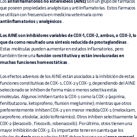
Los
antiinflamatorios no esteroideos (AINE)
son un grupo de fármacos
que poseen propiedades analgésicas y antiinflamatorias. Estos fármacos
se utilizan con frecuencia en medicina veterinaria como
antiinflamatorios
y
analgésicos
.
Los AINE son inhibidores variables de COX-1, COX-2, ambos, o COX-3, lo
que da como resultado una síntesis reducida de prostaglandinas
.
Estas moléculas pueden aumentar en estados inflamatorios, pero
también tiene una
función constitutiva y están involucradas en
muchas funciones homeostáticas
.
Los efectos adversos de los AINE están asociados a la inhibición de estas
funciones constitutivas de COX-1, COX-2 y COX-3, dependiendo del AINE
seleccionado se inhiben de forma más o menos selectiva estás
moléculas. Algunos inhiben tanto la COX-1 como la COX-2 (aspirina,
fenilbutazona, ketoprofeno, flunixin meglumine); mientras que otros
preferentemente inhiben COX-2 y en menor medida COX-1 (meloxicam,
carprofeno, etodolac, ácido tolfenámico). Otros inhiben selectivamente la
COX-2 (deracoxib , firocoxib, robenacoxib). Por último, otros tienen una
mayor inhibición de COX-3. Es importante tener en cuenta que los