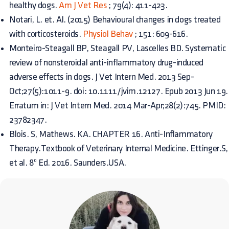
healthy dogs.
Am J Vet Res
; 79(4): 411-423.
Notari, L. et. Al. (2015) Behavioural changes in dogs treated
with corticosteroids.
Physiol Behav
; 151: 609-616.
Monteiro-Steagall BP, Steagall PV, Lascelles BD. Systematic
review of nonsteroidal anti-inflammatory drug-induced
adverse effects in dogs. J Vet Intern Med. 2013 Sep-
Oct;27(5):1011-9. doi: 10.1111/jvim.12127. Epub 2013 Jun 19.
Erratum in: J Vet Intern Med. 2014 Mar-Apr;28(2):745. PMID:
23782347.
Blois. S, Mathews. KA. CHAPTER 16. Anti-Inflammatory
Therapy.Textbook of Veterinary Internal Medicine. Ettinger.S,
et al. 8º Ed. 2016. Saunders.USA.