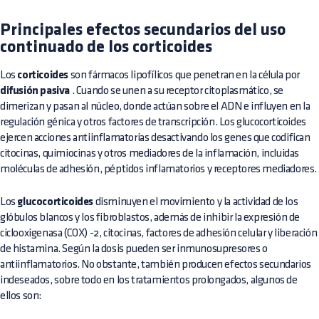
Principales efectos secundarios del uso
continuado de los corticoides
Los
corticoides
son fármacos lipofílicos que penetran en la célula por
difusión pasiva
. Cuando se unen a su receptor citoplasmático, se
dimerizan y pasan al núcleo, donde actúan sobre el ADN e influyen en la
regulación génica y otros factores de transcripción. Los glucocorticoides
ejercen acciones antiinflamatorias desactivando los genes que codifican
citocinas, quimiocinas y otros mediadores de la inflamación, incluidas
moléculas de adhesión, péptidos inflamatorios y receptores mediadores.
Los
glucocorticoides
disminuyen el movimiento y la actividad de los
glóbulos blancos y los fibroblastos, además de inhibir la expresión de
ciclooxigenasa (COX) -2, citocinas, factores de adhesión celular y liberación
de histamina. Según la dosis pueden ser inmunosupresores o
antiinflamatorios. No obstante, también producen efectos secundarios
indeseados, sobre todo en los tratamientos prolongados, algunos de
ellos son: