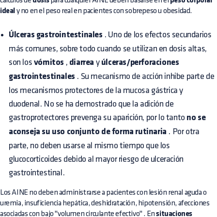
cálculos de
dosis
para cualquier AINE deben basarse en el
peso corporal
ideal
y no en el peso real en pacientes con sobrepeso u obesidad.
Úlceras gastrointestinales
. Uno de los efectos secundarios
más comunes, sobre todo cuando se utilizan en dosis altas,
son los
vómitos
,
diarrea
y
úlceras/perforaciones
gastrointestinales
. Su mecanismo de acción inhibe parte de
los mecanismos protectores de la mucosa gástrica y
duodenal. No se ha demostrado que la adición de
gastroprotectores prevenga su aparición, por lo tanto
no se
aconseja su uso conjunto de forma rutinaria
. Por otra
parte, no deben usarse al mismo tiempo que los
glucocorticoides debido al mayor riesgo de ulceración
gastrointestinal.
Los AINE no deben administrarse a pacientes con lesión renal aguda o
uremia, insuficiencia hepática, deshidratación, hipotensión, afecciones
asociadas con bajo "volumen circulante efectivo" . En
situaciones