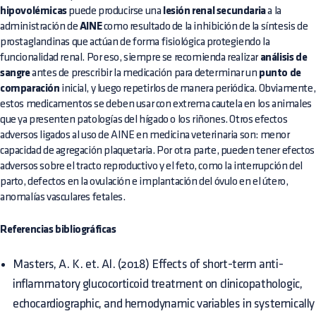
hipovolémicas
puede producirse una
lesión renal secundaria
a la
administración de
AINE
como resultado de la inhibición de la síntesis de
prostaglandinas que actúan de forma fisiológica protegiendo la
funcionalidad renal. Por eso, siempre se recomienda realizar
análisis de
sangre
antes de prescribir la medicación para determinar un
punto de
comparación
inicial, y luego repetirlos de manera periódica. Obviamente,
estos medicamentos se deben usar con extrema cautela en los animales
que ya presenten patologías del hígado o los riñones. Otros efectos
adversos ligados al uso de AINE en medicina veterinaria son: menor
capacidad de agregación plaquetaria. Por otra parte, pueden tener efectos
adversos sobre el tracto reproductivo y el feto, como la interrupción del
parto, defectos en la ovulación e implantación del óvulo en el útero,
anomalías vasculares fetales.
Referencias bibliográficas
Masters, A. K. et. Al. (2018) Effects of short-term anti-
inflammatory glucocorticoid treatment on clinicopathologic,
echocardiographic, and hemodynamic variables in systemically