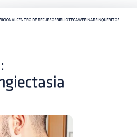
RICIONAL
CENTRO DE RECURSOS
BIBLIOTECA
WEBINARS
INQUÉRITOS
:
ngiectasia