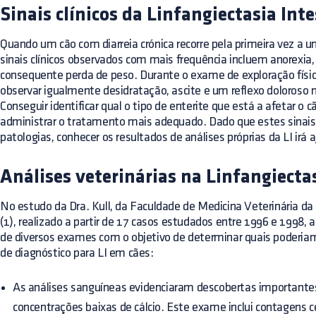
Sinais clínicos da Linfangiectasia Inte
Quando um cão com diarreia crónica recorre pela primeira vez a u
sinais clínicos observados com mais frequência incluem anorexia,
consequente perda de peso. Durante o exame de exploração física
observar igualmente desidratação, ascite e um reflexo doloroso
Conseguir identificar qual o tipo de enterite que está a afetar o c
administrar o tratamento mais adequado. Dado que estes sinais
patologias, conhecer os resultados de análises próprias da LI irá a
Análises veterinárias na Linfangiectas
No estudo da Dra. Kull, da Faculdade de Medicina Veterinária da
(1), realizado a partir de 17 casos estudados entre 1996 e 1998,
de diversos exames com o objetivo de determinar quais poderiam
de diagnóstico para LI em cães:
As análises sanguíneas evidenciaram descobertas important
concentrações baixas de cálcio. Este exame inclui contagens c