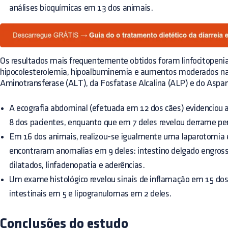
análises bioquímicas em 13 dos animais.
Os resultados mais frequentemente obtidos foram linfocitopenia
hipocolesterolemia, hipoalbuminemia e aumentos moderados na 
Aminotransferase (ALT), da Fosfatase Alcalina (ALP) e do Aspa
A ecografia abdominal (efetuada em 12 dos cães) evidenciou 
8 dos pacientes, enquanto que em 7 deles revelou derrame per
Em 16 dos animais, realizou-se igualmente uma laparotomia e
encontraram anomalias em 9 deles: intestino delgado engrossa
dilatados, linfadenopatia e aderências.
Um exame histológico revelou sinais de inflamação em 15 dos 
intestinais em 5 e lipogranulomas em 2 deles.
Conclusões do estudo