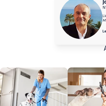
J
Nº
Li
M
Le