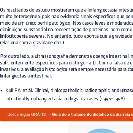
Os resultados do estudo mostraram que a linfangiectasia intest
muito heterogénea, pois não evidencia sinais específicos que pe
meio de um único perfil patológico. Nos casos leves e moderado
diminuição substancial na concentração de proteínas, bem como
linfocitopenia severas. No entanto, tudo aponta que a gravidad
relaciona com a gravidade da LI.
Por outro lado, a ultrassonografia demonstra doença intestinal, 
suficientemente específicos para distinguir a LI. Com a falta d
invasivos, a avaliação histológica será sempre necessária para co
linfangiectasia intestinal.
Kull PA, et ál. Clinical, clinicopatholigic, radiographic, and ultr
intestinal lymphangiectasia in dogs: 17 cases (1996-1998)