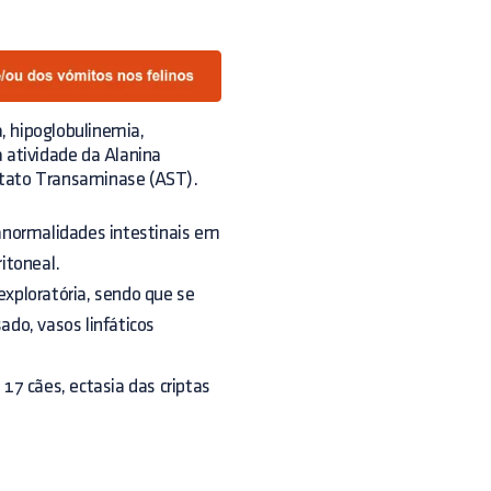
, hipoglobulinemia,
atividade da Alanina
rtato Transaminase (AST).
anormalidades intestinais em
itoneal.
xploratória, sendo que se
do, vasos linfáticos
17 cães, ectasia das criptas