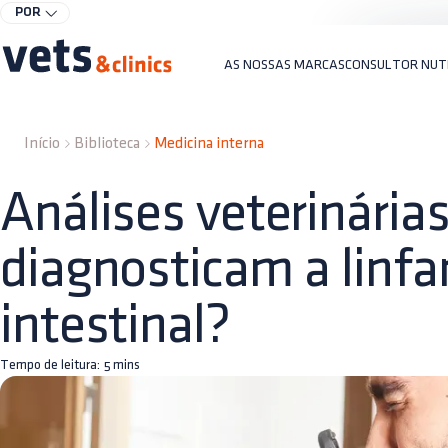
POR
AS NOSSAS MARCAS
CONSULTOR NUT
Início
Biblioteca
Medicina interna
Análises veterinárias
diagnosticam a linfa
intestinal?
Tempo de leitura:
5
mins