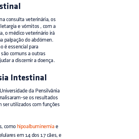
stinal
ma consulta veterinária, os
 letargia e
vómitos
, com a
, o médico veterinário irá
 na palpação do abdómen.
ão é essencial para
 são comuns a outras
judar a discernir a doença.
ia Intestinal
 Universidade da Pensilvânia
 analisaram-se os resultados
 ser utilizados com funções
es, como
hipoalbuminemia
e
elulares em 14 dos 17 cães, e