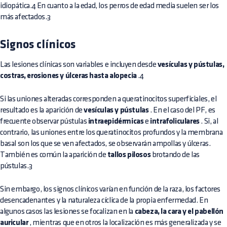
idiopática.4 En cuanto a la edad, los perros de edad media suelen ser los
más afectados.3
Signos clínicos
Las lesiones clínicas son variables e incluyen desde
vesículas y pústulas,
costras, erosiones y úlceras hasta alopecia
.4
Si las uniones alteradas corresponden a queratinocitos superficiales, el
resultado es la aparición de
vesículas y pústulas
. En el caso del PF, es
frecuente observar pústulas
intraepidérmicas
e
intrafoliculares
. Si, al
contrario, las uniones entre los queratinocitos profundos y la membrana
basal son los que se ven afectados, se observarán ampollas y úlceras.
También es común la aparición de
tallos pilosos
brotando de las
pústulas.3
Sin embargo, los signos clínicos varían en función de la raza, los factores
desencadenantes y la naturaleza cíclica de la propia enfermedad. En
algunos casos las lesiones se focalizan en la
cabeza, la cara y el pabellón
auricular
, mientras que en otros la localización es más generalizada y se