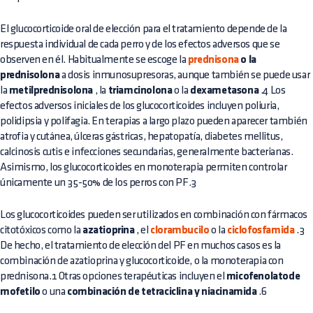
El glucocorticoide oral de elección para el tratamiento depende de la
respuesta individual de cada perro y de los efectos adversos que se
observen en él. Habitualmente se escoge la
prednisona
o la
prednisolona
a dosis inmunosupresoras, aunque también se puede usar
la
metilprednisolona
, la
triamcinolona
o la
dexametasona
.4 Los
efectos adversos iniciales de los glucocorticoides incluyen poliuria,
polidipsia y polifagia. En terapias a largo plazo pueden aparecer también
atrofia y cutánea, úlceras gástricas, hepatopatía, diabetes mellitus,
calcinosis cutis e infecciones secundarias, generalmente bacterianas.
Asimismo, los glucocorticoides en monoterapia permiten controlar
únicamente un 35-50% de los perros con PF.3
Los glucocorticoides pueden ser utilizados en combinación con fármacos
citotóxicos como la
azatioprina
, el
clorambucilo
o la
ciclofosfamida
.3
De hecho, el tratamiento de elección del PF en muchos casos es la
combinación de azatioprina y glucocorticoide, o la monoterapia con
prednisona.1 Otras opciones terapéuticas incluyen el
micofenolatode
mofetilo
o una
combinación de tetraciclina y niacinamida
.6