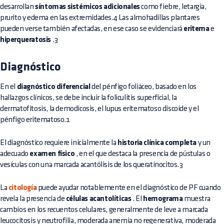
desarrollan
síntomas sistémicos adicionales
como fiebre, letargia,
prurito y edema en las extremidades.4 Las almohadillas plantares
pueden verse también afectadas, en ese caso se evidenciará
eritema
e
hiperqueratosis
.3
Diagnóstico
En el
diagnóstico diferencial
del pénfigo foliáceo, basado en los
hallazgos clínicos, se debe incluir la foliculitis superficial, la
dermatofitosis, la demodicosis, el lupus eritematoso discoide y el
pénfigo eritematoso.1
El diagnóstico requiere inicialmente la
historia clínica completa
y un
adecuado
examen físico
, en el que destaca la presencia de pústulas o
vesículas con una marcada acantólisis de los queratinocitos.3
La
citología
puede ayudar notablemente en el diagnóstico de PF cuando
revela la presencia de
células acantolíticas
. El
hemograma
muestra
cambios en los recuentos celulares, generalmente de leve a marcada
leucocitosis y neutrofilia, moderada anemia no regenerativa, moderada