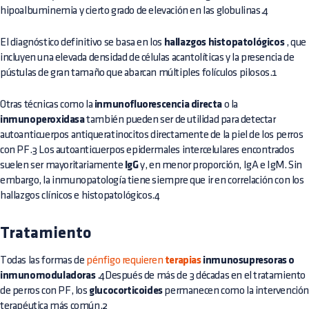
hipoalbuminemia y cierto grado de elevación en las globulinas.4
El diagnóstico definitivo se basa en los
hallazgos histopatológicos
, que
incluyen una elevada densidad de células acantolíticas y la presencia de
pústulas de gran tamaño que abarcan múltiples folículos pilosos.1
Otras técnicas como la
inmunofluorescencia directa
o la
inmunoperoxidasa
también pueden ser de utilidad para detectar
autoanticuerpos antiqueratinocitos directamente de la piel de los perros
con PF.3 Los autoanticuerpos epidermales intercelulares encontrados
suelen ser mayoritariamente
IgG
y, en menor proporción, IgA e IgM. Sin
embargo, la inmunopatología tiene siempre que ir en correlación con los
hallazgos clínicos e histopatológicos.4
Tratamiento
Todas las formas de
pénfigo requieren
terapias
inmunosupresoras o
inmunomoduladoras
.4Después de más de 3 décadas en el tratamiento
de perros con PF, los
glucocorticoides
permanecen como la intervenció
terapéutica más común.2