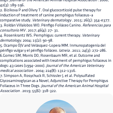
dogs.
Journal of the American Animal Hospital Association
. 2006;
42(3): 189-196.
2. Bizikova P and Olivry T. Oral glucocorticoid pulse therapy for
induction of treatment of canine pemphigus foliaceus–a
comparative study.
Veterinary dermatology
. 2015; 26(5): 354-e377.
3. Roldán Villalobos WO. Pénfigo Foliáceo Canino.
Referencias para
consultorio MV
. 2017; 46(4): 27- 31.
4. Rosenkrantz WS. Pemphigus: current therapy.
Veterinary
dermatology.
2004; 15(2): 90-98.
5. Ocampo ÓJV and Velásquez-Lopera MM. Inmunopatogenia del
pénfigo vulgar y el pénfigo foliáceo.
Iatreia
. 2011; 24(3): 272-286.
6.Gomez SM, Morris DO, Rosenbaum MR, et al. Outcome and
complications associated with treatment of pemphigus foliaceus in
dogs: 43 cases (1994–2000).
Journal of the American Veterinary
medical association
. 2004; 224(8): 1312-1316.
7. Simpson A, Rosychuck R, Schissler J, et al. Polysulfated
Glycosaminoglycan as a Novel, Adjunctive Therapy for Pemphigus
Foliaceus in Three Dogs.
Journal of the American Animal Hospital
Association
. 2019; 55(6): 318-322.