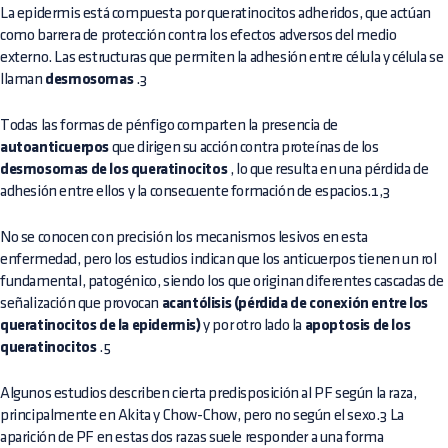
La epidermis está compuesta por queratinocitos adheridos, que actúan
como barrera de protección contra los efectos adversos del medio
externo. Las estructuras que permiten la adhesión entre célula y célula se
llaman
desmosomas
.3
Todas las formas de pénfigo comparten la presencia de
autoanticuerpos
que dirigen su acción contra proteínas de los
desmosomas de los queratinocitos
, lo que resulta en una pérdida de
adhesión entre ellos y la consecuente formación de espacios.1,3
No se conocen con precisión los mecanismos lesivos en esta
enfermedad, pero los estudios indican que los anticuerpos tienen un rol
fundamental, patogénico, siendo los que originan diferentes cascadas de
señalización que provocan
acantólisis (pérdida de conexión entre los
queratinocitos de la epidermis)
y por otro lado la
apoptosis de los
queratinocitos
.5
Algunos estudios describen cierta predisposición al PF según la raza,
principalmente en Akita y Chow-Chow, pero no según el sexo.3 La
aparición de PF en estas dos razas suele responder a una forma