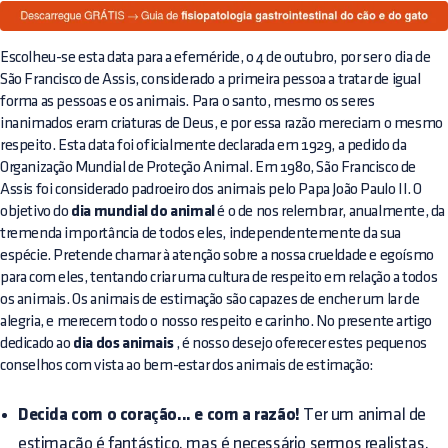
Escolheu-se esta data para a efeméride, o 4 de outubro, por ser o dia de
São Francisco de Assis, considerado a primeira pessoa a tratar de igual
forma as pessoas e os animais. Para o santo, mesmo os seres
inanimados eram criaturas de Deus, e por essa razão mereciam o mesmo
respeito. Esta data foi oficialmente declarada em 1929, a pedido da
Organização Mundial de Proteção Animal. Em 1980, São Francisco de
Assis foi considerado padroeiro dos animais pelo Papa João Paulo II. O
objetivo do
dia mundial do animal
é o de nos relembrar, anualmente, da
tremenda importância de todos eles, independentemente da sua
espécie. Pretende chamar à atenção sobre a nossa crueldade e egoísmo
para com eles, tentando criar uma cultura de respeito em relação a todos
os animais. Os animais de estimação são capazes de encher um lar de
alegria, e merecem todo o nosso respeito e carinho. No presente artigo
dedicado ao
dia dos animais
, é nosso desejo oferecer estes pequenos
conselhos com vista ao bem-estar dos animais de estimação:
Decida com o coração... e com a razão!
Ter um animal de
estimação é fantástico, mas é necessário sermos realistas.