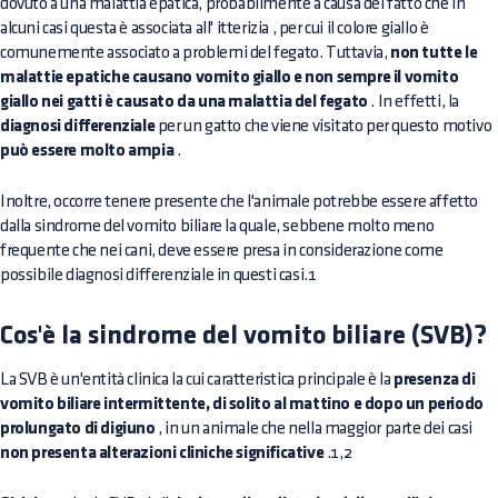
dovuto a una malattia epatica, probabilmente a causa del fatto che in
alcuni casi questa è associata all'
itterizia
, per cui il colore giallo è
comunemente associato a problemi del fegato. Tuttavia,
non tutte le
malattie epatiche causano vomito giallo e non sempre il vomito
giallo nei gatti è causato da una malattia del fegato
. In effetti, la
diagnosi differenziale
per un gatto che viene visitato per questo motivo
può essere molto ampia
.
Inoltre, occorre tenere presente che l'animale potrebbe essere affetto
dalla sindrome del vomito biliare la quale, sebbene molto meno
frequente che nei cani, deve essere presa in considerazione come
possibile diagnosi differenziale in questi casi.1
Cos'è la sindrome del vomito biliare (SVB)?
La SVB è un'entità clinica la cui caratteristica principale è la
presenza di
vomito biliare intermittente, di solito al mattino e dopo un periodo
prolungato di digiuno
, in un animale che nella maggior parte dei casi
non presenta alterazioni cliniche significative
.1,2