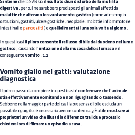
Si ritiene
che la SVB sia il
risultato diun disturbo della motilità
digestiva
, per cui ne sarebbero predisposti gli animali affetti da
malattie che alterano lo svuotamento gastrico
(come ad esempio
ostruzioni, gastriti, ulcere gastriche, neoplasie, malattie infiammatorie
intestinali o
pancreatiti
) e
quellialimentati una sola volta al giorno
.
In questi casi
il piloro consente il reflusso di bile dal duodeno nel lume
gastrico
, causando l'
irritazione della mucosa dello stomaco
e il
conseguente
vomito
. 1,2
Vomito giallo nei gatti: valutazione
diagnostica
Il primo passo da compiere in questi casi è
confermare che l'animale
stia effettivamente vomitando e non rigurgitando o tossendo
.
Sebbene nella maggior parte dei casi la presenza di bile escluda un
possibile rigurgito, è necessario averne conferma.3 È utile
mostrare ai
proprietari un video che illustri la differenza tra i due processi
o
chiedere loro di filmare un episodio a casa
.