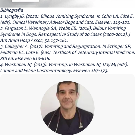
Bibliografia
1. Lyngby JG. (2020). Bilious Vomiting Syndrome. In Cohn LA, Côté E,
(eds). Clinical Veterinary Advisor Dogs and Cats. Elsevier: 119-121.
2. Ferguson L, Wennogle SA, Webb CB. (2016). Bilious Vomiting
Syndrome in Dogs: Retrospective Study of 20 Cases (2002-2012). J
Am Anim Hosp Assoc; 52:157-161.
3. Gallagher A. (2017). Vomiting and Regurgitation. In Ettinger SP,
Feldman EC, Cote E. (eds). Textbook of Veterinary Internal Medicine.
8th ed. Elsevier: 610-618.
4. Washabau RJ. (2013). Vomiting. In Washabau RJ, Day MJ (eds).
Canine and Feline Gastroenterology. Elsevier: 167-173.