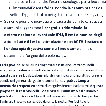
urine e delle feci, nonché l’esame sierologico per la leucemia
e l'immunodeficienza felina, nonché la determinazione dei
livelli di T4 (soprattutto nei gatti di età superiore ai 5 anni).
Se non è possibile individuare la causa del vomito con questi
esami, si suggeriscono l'
ecografia addominale, la
determinazione di eventuale fPLI, il test dinamico degli
acidi biliari e il test di stimolazione con ACTH, lasciando
l'endoscopia digestiva come ultimo esame
al fine di
determinare l'origine del problema.3,4
La diagnosi della SVB è una diagnosi di esclusione. Pertanto, nella
maggior parte dei casi i risultati dei test sopra citati saranno normali.1 Su
questa base, se la valutazione iniziale non indica una malattia grave e le
condizioni generali del gatto lo consentono,
si può optare per
unostudio terapeutico
prima di eseguire determinati esami. A questo
proposito, la gestione della SVB si basa sull'
aumento del numero di
pasti al giorno (circa 3-6)
e sulla riduzione al minimo del tempo che
l'animale trascorre senza cibo durante la notte. Per facilitare lo