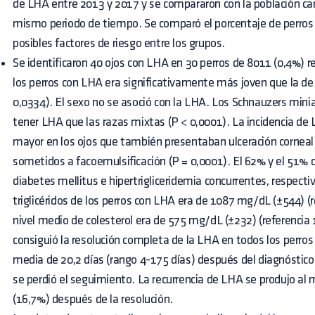
de LHA entre 2013 y 2017 y se compararon con la población can
mismo periodo de tiempo. Se comparó el porcentaje de perros 
posibles factores de riesgo entre los grupos.
Se identificaron 40 ojos con LHA en 30 perros de 8011 (0,4%) 
los perros con LHA era significativamente más joven que la de 
0,0334). El sexo no se asoció con la LHA. Los Schnauzers min
tener LHA que las razas mixtas (P < 0,0001). La incidencia de
mayor en los ojos que también presentaban ulceración corneal 
sometidos a facoemulsificación (P = 0,0001). El 62% y el 51% 
diabetes mellitus e hipertrigliceridemia concurrentes, respect
triglicéridos de los perros con LHA era de 1087 mg/dL (±544) (
nivel medio de colesterol era de 575 mg/dL (±232) (referenci
consiguió la resolución completa de la LHA en todos los perr
media de 20,2 días (rango 4-175 días) después del diagnóstico
se perdió el seguimiento. La recurrencia de LHA se produjo al
(16,7%) después de la resolución.