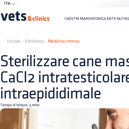
ITA
I NOSTRI MARCHI
CONSULENTE NUTRI
Iniziale
Biblioteca
Medicina interna
Sterilizzare cane ma
CaCl2 intratesticolar
intraepididimale
Tempo di lettura:
5
mins