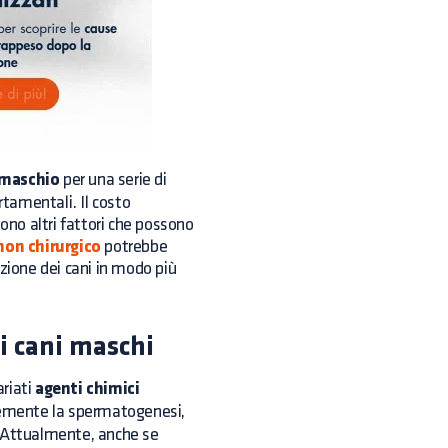
e maschio
per una serie di
rtamentali. Il costo
ono altri fattori che possono
non chirurgico
potrebbe
zione dei cani in modo più
ei cani maschi
ariati
agenti chimici
cemente la spermatogenesi,
i. Attualmente, anche se