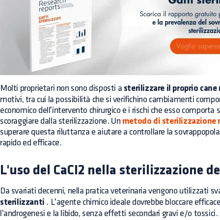
Molti proprietari non sono disposti a
sterilizzare il proprio can
motivi, tra cui la possibilità che si verifichino cambiamenti compo
economico dell'intervento chirurgico e i rischi che esso comporta s
scoraggiare dalla sterilizzazione. Un
metodo di sterilizzazione 
superare questa riluttanza e aiutare a controllare la sovrappopola
rapido ed efficace.
L'uso del CaCI2 nella sterilizzazione d
Da svariati decenni, nella pratica veterinaria vengono utilizzati sv
sterilizzanti
. L'agente chimico ideale dovrebbe bloccare effica
l'androgenesi e la libido, senza effetti secondari gravi e/o tossic