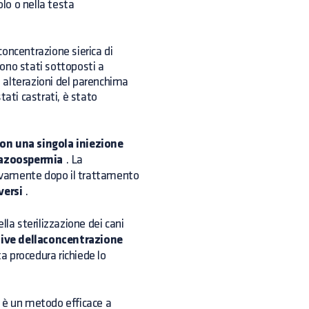
olo o nella testa
 concentrazione sierica di
sono stati sottoposti a
e alterazioni del parenchima
tati castrati, è stato
 con una singola iniezione
n azoospermia
. La
ivamente dopo il trattamento
versi
.
lla sterilizzazione dei cani
tive dellaconcentrazione
ta procedura richiede lo
è un metodo efficace a