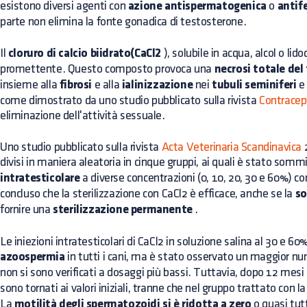
esistono diversi agenti con
azione antispermatogenica
o
antif
parte non elimina la fonte gonadica di testosterone.
Il
cloruro di calcio biidrato(CaCl2
), solubile in acqua, alcol o lid
promettente. Questo composto provoca una
necrosi totale del
insieme alla
fibrosi
e alla
ialinizzazione
nei
tubuli seminiferi
e 
come dimostrato da uno studio pubblicato sulla rivista
Contracep
eliminazione dell'attività sessuale.
Uno studio pubblicato sulla rivista
Acta Veterinaria Scandinavica
2
divisi in maniera aleatoria in cinque gruppi, ai quali è stato somm
intratesticolare
a diverse concentrazioni (0, 10, 20, 30 e 60%) co
concluso che la sterilizzazione con CaCl2 è efficace, anche se la
so
fornire una
sterilizzazione permanente
.
Le iniezioni intratesticolari di CaCl2 in soluzione salina al 30 e 6
azoospermia
in tutti i cani, ma è stato osservato un maggior num
non si sono verificati a dosaggi più bassi. Tuttavia, dopo 12 mesi 
sono tornati ai valori iniziali, tranne che nel gruppo trattato con l
La
motilità degli spermatozoidi si è ridotta a zero
o quasi tutti