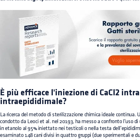
È più efficace l'iniezione di CaCl2 intr
intraepididimale?
La ricerca del metodo di sterilizzazione chimica ideale continua. U
condotto da Leoci et al. nel 20193, ha messo a confronto l'uso di
in etanolo al 95% iniettato nei testicoli o nella testa dell'epididim
esaminato 148 cani divisi in quattro gruppi (due sperimentali e due