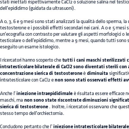
stati iniettati rispettivamente CaCl2 o soluzione salina nel testic
dell'epididimo (guidata da ultrasuoni).
A 0, 3, 6 e 9 mesi sono stati analizzati la qualità dello sperma, la
testosterone e i possibili effetti secondari nei cani. A 0 e 5 mesi 
un'ecografia con contrasto per valutare gli aspetti morfologici o l
testicolare o dell'epididimo, mentre a 9 mesi, quando tutti sono s
eseguito un esame istologico.
I ricercatori hanno scoperto che
tutti i cani maschi sterilizzati
intratesticolare bilaterale di CaCl2 sono diventati sterili co
concentrazione sierica di testosterone
è
diminuita
significat
intratesticolare con CaCl2 e
non sono stati osservati effetti av
Anche l'
iniezione intraepididimale
è risultata essere efficace ne
maschi, ma
non sono state riscontrate diminuzioni significa
sierica di testosterone
. Inoltre, i ricercatori osservano che ques
stesso tempo dell'orchiectomia.
Concludono pertanto che l'
iniezione intratesticolare bilaterale