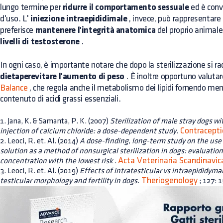
lungo termine per
ridurre il comportamento sessuale
ed è conve
d'uso. L'
iniezione intraepididimale
, invece, può rappresentare 
preferisce
mantenere l'integrità anatomica
del proprio animal
livelli di testosterone
.
In ogni caso, è importante notare che
dopo la sterilizzazione
si r
dietaperevitare l'aumento di peso
. È inoltre opportuno valuta
Balance
, che regola anche il metabolismo dei lipidi fornendo men
contenuto di acidi grassi essenziali.
1. Jana, K. & Samanta, P. K. (2007)
Sterilization of male stray dogs wi
Contracepti
injection of calcium chloride: a dose-dependent study.
2. Leoci, R. et. Al. (2014)
A dose-finding, long-term study on the use 
solution as a method of nonsurgical sterilization in dogs: evaluatio
Acta Veterinaria Scandinavic
concentration with the lowest risk
.
3. Leoci, R. et. Al. (2019)
Effects of intratesticular vs intraepididymal
Theriogenology
testicular morphology and fertility in dogs.
; 127: 