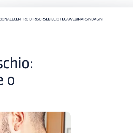
ZIONALE
CENTRO DI RISORSE
BIBLIOTECA
WEBINARS
INDAGINI
schio:
e o