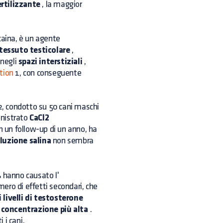
ertilizzante
, la maggior
ocaina, è un agente
 tessuto testicolare
,
negli
spazi interstiziali
,
tion
1, con conseguente
, condotto su 50 cani maschi
inistrato
CaCl2
n un follow-up di un anno, ha
luzione salina
non sembra
0% hanno causato l'
ero di effetti secondari, che
i
livelli di testosterone
a
concentrazione più alta
.
 i cani.