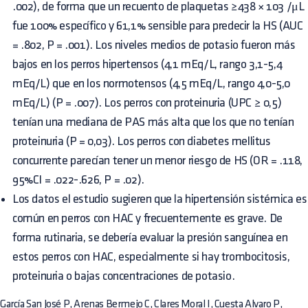
.002), de forma que un recuento de plaquetas ≥438 × 103 /μL
fue 100% específico y 61,1% sensible para predecir la HS (AUC
= .802, P = .001). Los niveles medios de potasio fueron más
bajos en los perros hipertensos (4,1 mEq/L, rango 3,1-5,4
mEq/L) que en los normotensos (4,5 mEq/L, rango 4,0-5,0
mEq/L) (P = .007). Los perros con proteinuria (UPC ≥ 0,5)
tenían una mediana de PAS más alta que los que no tenían
proteinuria (P = 0,03). Los perros con diabetes mellitus
concurrente parecían tener un menor riesgo de HS (OR = .118,
95%CI = .022-.626, P = .02).
Los datos el estudio sugieren que la hipertensión sistémica es
común en perros con HAC y frecuentemente es grave. De
forma rutinaria, se debería evaluar la presión sanguínea en
estos perros con HAC, especialmente si hay trombocitosis,
proteinuria o bajas concentraciones de potasio.
García San José P, Arenas Bermejo C, Clares Moral I, Cuesta Alvaro P,