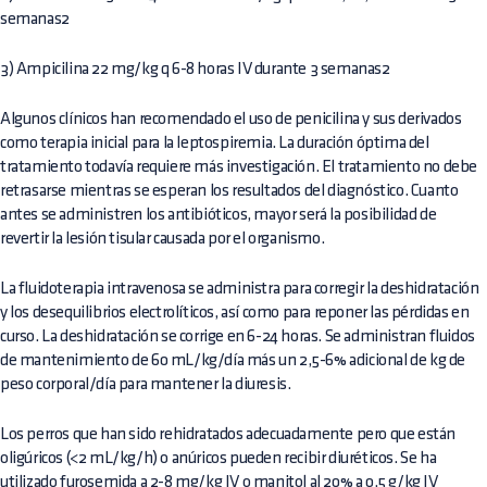
semanas2
3) Ampicilina 22 mg/kg q 6-8 horas IV durante 3 semanas2
Algunos clínicos han recomendado el uso de penicilina y sus derivados
como terapia inicial para la leptospiremia. La duración óptima del
tratamiento todavía requiere más investigación. El tratamiento no debe
retrasarse mientras se esperan los resultados del diagnóstico. Cuanto
antes se administren los antibióticos, mayor será la posibilidad de
revertir la lesión tisular causada por el organismo.
La fluidoterapia intravenosa se administra para corregir la deshidratación
y los desequilibrios electrolíticos, así como para reponer las pérdidas en
curso. La deshidratación se corrige en 6-24 horas. Se administran fluidos
de mantenimiento de 60 mL/kg/día más un 2,5-6% adicional de kg de
peso corporal/día para mantener la diuresis.
Los perros que han sido rehidratados adecuadamente pero que están
oligúricos (<2 mL/kg/h) o anúricos pueden recibir diuréticos. Se ha
utilizado furosemida a 2-8 mg/kg IV o manitol al 20% a 0,5 g/kg IV