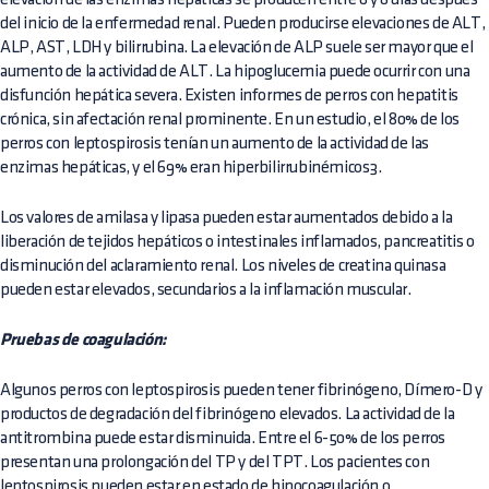
del inicio de la enfermedad renal. Pueden producirse elevaciones de ALT,
ALP, AST, LDH y bilirrubina. La elevación de ALP suele ser mayor que el
aumento de la actividad de ALT. La hipoglucemia puede ocurrir con una
disfunción hepática severa. Existen informes de perros con hepatitis
crónica, sin afectación renal prominente. En un estudio, el 80% de los
perros con leptospirosis tenían un aumento de la actividad de las
enzimas hepáticas, y el 69% eran hiperbilirrubinémicos3.
Los valores de amilasa y lipasa pueden estar aumentados debido a la
liberación de tejidos hepáticos o intestinales inflamados, pancreatitis o
disminución del aclaramiento renal. Los niveles de creatina quinasa
pueden estar elevados, secundarios a la inflamación muscular.
Pruebas de coagulación:
Algunos perros con leptospirosis pueden tener fibrinógeno, Dímero-D y
productos de degradación del fibrinógeno elevados. La actividad de la
antitrombina puede estar disminuida. Entre el 6-50% de los perros
presentan una prolongación del TP y del TPT. Los pacientes con
leptospirosis pueden estar en estado de hipocoagulación o