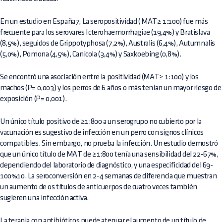
En un estudio en España7, La seropositividad ( MAT≥ 1:100) fue más
frecuente para los serovares Icterohaemorrhagiae (19,4%) y Bratislava
(8,5%), seguidos de Grippotyphosa (7,2%), Australis (6,4%), Autumnalis
(5,0%), Pomona (4,5%), Canicola (3,4%) y Saxkoebing (0,8%).
Se encontró una asociación entre la positividad (MAT≥ 1:100) y los
machos (P= 0,003) y los perros de 6 años o más tenían un mayor riesgo de
exposición (P= 0,001).
Un único título positivo de ≥1:800 a un serogrupo no cubierto por la
vacunación es sugestivo de infección en un perro con signos clínicos
compatibles. Sin embargo, no prueba la infección. Un estudio demostró
que un único título de MAT de ≥1:800 tenía una sensibilidad del 22-67%,
dependiendo del laboratorio de diagnóstico, y una especificidad del 69-
100%10. La seroconversión en 2-4 semanas de diferencia que muestran
un aumento de os títulos de anticuerpos de cuatro veces también
sugieren una infección activa.
La terapia con antibióticos puede atenuar el aumento de un título de