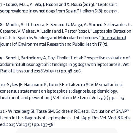
7.- Lopez, M. C., A. Vila, J. Rodon and X. Roura (2019). "Leptospira
seroprevalence in owned dogs from Spain."
Heliyon
5
(8): e02373.
8.- Murillo, A., R. Cuenca, E. Serrano, G. Marga, A. Ahmed, S. Cervantes, C.
Caparrós, V. Vieitez, A. Ladina and J. Pastor (2020). "Leptospira Detection
in Cats in Spain by Serology and Molecular Techniques."
International
Journal of Environmental Research and Public Health
17
(5).
9.- Sonet J, Barthélemy A, Goy-Thollot I, et al: Prospective evaluation of
abdominal ultrasonographic findings in 35 dogs with leptospirosis. Vet
Radiol Ultrasound 2018 Vol 59 (1) pp. 98-106.
10.-Sykes JE, Hartmann K, Lunn KF, et al: 2010 ACVIM small animal
consensus statement on leptospirosis: diagnosis, epidemiology,
treatment, and prevention. J Vet Intern Med 2011 Vol 25 (1) pp. 1-13.
11.- Winzelberg SI, Tasse SM, Goldstein RE, et al: Evaluation of SNAP®
Lepto in the diagnosis of Leptospirosis . Int J Appl Res Vet Med, 8 Refs
ed. 2015 Vol 13 (3) pp. 193-98.