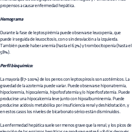
propensos a causar enfermedad hepática.
Hemograma
Durante la fase de leptospirémia puede observarse leucopenia, que
puede ir seguida de leucocitosis, con o sin desviación a la izquierda.
También puede haber anemia (hasta el 63%) y trombocitopenia (hasta el
58%).
Perfil bioquímico:
La mayoría (87-100%) de los perros con leptospirosis son azotémicos. La
gravedad de la azotemia puede variar. Puede observarse hiponatremia,
hipocloremia, hipocalemia, hipofosfatemia y/o hiperfosfatemia. Puede
producirse una hipocalcemia leve junto con hipoalbuminemia. Puede
producirse acidosis metabólica por insuficiencia renal y deshidratación, y
en estos casos los niveles de bicarbonato sérico están disminuidos.
La enfermedad hepática suele ser menos grave que la renal, y los picos de
elevación de las enzimas hepáticas se producen entre 6 y 8 días después