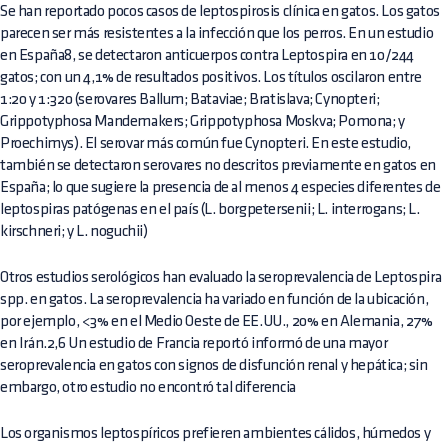
Se han reportado pocos casos de leptospirosis clínica en gatos. Los gatos
parecen ser más resistentes a la infección que los perros. En un estudio
en España8, se detectaron anticuerpos contra Leptospira en 10/244
gatos; con un 4,1% de resultados positivos. Los títulos oscilaron entre
1:20 y 1:320 (serovares Ballum; Bataviae; Bratislava; Cynopteri;
Grippotyphosa Mandemakers; Grippotyphosa Moskva; Pomona; y
Proechimys). El serovar más común fue Cynopteri. En este estudio,
también se detectaron serovares no descritos previamente en gatos en
España; lo que sugiere la presencia de al menos 4 especies diferentes de
leptospiras patógenas en el país (L. borgpetersenii; L. interrogans; L.
kirschneri; y L. noguchii)
Otros estudios serológicos han evaluado la seroprevalencia de Leptospira
spp. en gatos. La seroprevalencia ha variado en función de la ubicación,
por ejemplo, <3% en el Medio Oeste de EE.UU., 20% en Alemania, 27%
en Irán.2,6 Un estudio de Francia reportó informó de una mayor
seroprevalencia en gatos con signos de disfunción renal y hepática; sin
embargo, otro estudio no encontró tal diferencia
Los organismos leptospíricos prefieren ambientes cálidos, húmedos y