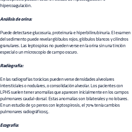
hipercoagulación.
Análisis de orina:
Puede detectarse glucosuria, proteinuria e hiperbilirrubinuria. El examen
del sedimento puede revelar glóbulos rojos, glóbulos blancos y cilindros
granulares. Las leptospiras no pueden verse en la orina sin una tinción
especial o un microscopio de campo oscuro.
Radiografía:
En las radiografías torácicas pueden verse densidades alveolares
intersticiales o nodulares, o consolidación alveolar. Los pacientes con
LPHS suelen tener anomalías que aparecen inicialmente en los campos
pulmonares caudal-dorsal. Estas anomalías son bilaterales y no lobares.
En un estudio de 50 perros con leptospirosis, el 70% tenía cambios
pulmonares radiográficos5.
Ecografía: