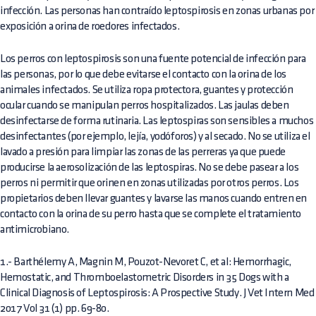
infección. Las personas han contraído leptospirosis en zonas urbanas por
exposición a orina de roedores infectados.
Los perros con leptospirosis son una fuente potencial de infección para
las personas, por lo que debe evitarse el contacto con la orina de los
animales infectados. Se utiliza ropa protectora, guantes y protección
ocular cuando se manipulan perros hospitalizados. Las jaulas deben
desinfectarse de forma rutinaria. Las leptospiras son sensibles a muchos
desinfectantes (por ejemplo, lejía, yodóforos) y al secado. No se utiliza el
lavado a presión para limpiar las zonas de las perreras ya que puede
producirse la aerosolización de las leptospiras. No se debe pasear a los
perros ni permitir que orinen en zonas utilizadas por otros perros. Los
propietarios deben llevar guantes y lavarse las manos cuando entren en
contacto con la orina de su perro hasta que se complete el tratamiento
antimicrobiano.
1.- Barthélemy A, Magnin M, Pouzot-Nevoret C, et al: Hemorrhagic,
Hemostatic, and Thromboelastometric Disorders in 35 Dogs with a
Clinical Diagnosis of Leptospirosis: A Prospective Study. J Vet Intern Med
2017 Vol 31 (1) pp. 69-80.