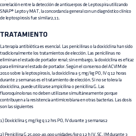
correlación entre la detección de anticuerpos de Leptospira utilizando
SNAP® Lepto y MAT, la concordancia general con un diagnóstico clínico
de leptospirosis fue similar2,11.
TRATAMIENTO
La terapia antibiótica es esencial. Las penicilinas o la doxiciclina han sido
tradicionalmente los tratamientos de elección. Las penicilinas no
eliminan el estado de portador renal; sin embargo, la doxiciclina es eficaz
para eliminar el estado de portador. Según el consenso del ACVIM de
2010 sobre la leptospirosis, la doxiciclina a 5 mg/kg PO, IV q 12 horas
durante 2 semanas es el tratamiento de elección. Si no se tolera la
doxiciclina, puede utilizarse ampicilina o penicilina G. Las
fluoroquinolonas no deben utilizarse simultáneamente porque
contribuyen a la resistencia antimicrobiana en otras bacterias. Las dosis
son las siguientes
1) Doxiciclina 5 mg/kg q 12 hrs PO, IV durante 3 semanas2
2) Penicilina G 25.000-40.000 unidades/kg q 12 h IV, SC, IM durante 3