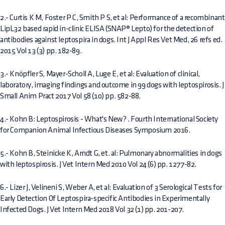
2.- Curtis K M, Foster P C, Smith P S, et al: Performance of a recombinant
LipL32 based rapid in-clinic ELISA (SNAP® Lepto) for the detection of
antibodies against leptospira in dogs. Int J Appl Res Vet Med, 26 refs ed.
2015 Vol 13 (3) pp. 182-89.
3.- Knöpfler S, Mayer-Scholl A, Luge E, et al: Evaluation of clinical,
laboratory, imaging findings and outcome in 99 dogs with leptospirosis. J
Small Anim Pract 2017 Vol 58 (10) pp. 582-88.
4.- Kohn B: Leptospirosis - What's New? . Fourth International Society
for Companion Animal Infectious Diseases Symposium 2016.
5.- Kohn B, Steinicke K, Arndt G, et. al: Pulmonary abnormalities in dogs
with leptospirosis. J Vet Intern Med 2010 Vol 24 (6) pp. 1277-82.
6.- Lizer J, Velineni S, Weber A, et al: Evaluation of 3 Serological Tests for
Early Detection Of Leptospira-specific Antibodies in Experimentally
Infected Dogs. J Vet Intern Med 2018 Vol 32 (1) pp. 201-207.