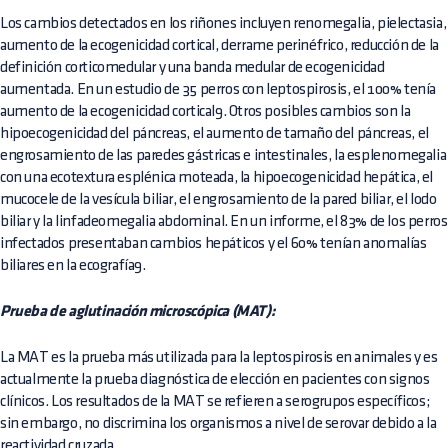
Los cambios detectados en los riñones incluyen renomegalia, pielectasia,
aumento de la ecogenicidad cortical, derrame perinéfrico, reducción de la
definición corticomedular y una banda medular de ecogenicidad
aumentada. En un estudio de 35 perros con leptospirosis, el 100% tenía
aumento de la ecogenicidad cortical9. Otros posibles cambios son la
hipoecogenicidad del páncreas, el aumento de tamaño del páncreas, el
engrosamiento de las paredes gástricas e intestinales, la esplenomegalia
con una ecotextura esplénica moteada, la hipoecogenicidad hepática, el
mucocele de la vesícula biliar, el engrosamiento de la pared biliar, el lodo
biliar y la linfadeomegalia abdominal. En un informe, el 83% de los perros
infectados presentaban cambios hepáticos y el 60% tenían anomalías
biliares en la ecografía9.
Prueba de aglutinación microscópica (MAT):
La MAT es la prueba más utilizada para la leptospirosis en animales y es
actualmente la prueba diagnóstica de elección en pacientes con signos
clínicos. Los resultados de la MAT se refieren a serogrupos específicos;
sin embargo, no discrimina los organismos a nivel de serovar debido a la
reactividad cruzada.