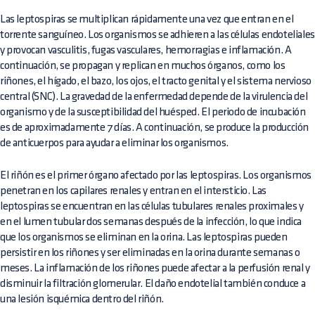
Las leptospiras se multiplican rápidamente una vez que entran en el
torrente sanguíneo. Los organismos se adhieren a las células endoteliales
y provocan vasculitis, fugas vasculares, hemorragias e inflamación. A
continuación, se propagan y replican en muchos órganos, como los
riñones, el hígado, el bazo, los ojos, el tracto genital y el sistema nervioso
central (SNC). La gravedad de la enfermedad depende de la virulencia del
organismo y de la susceptibilidad del huésped. El periodo de incubación
es de aproximadamente 7 días. A continuación, se produce la producción
de anticuerpos para ayudar a eliminar los organismos.
El riñón es el primer órgano afectado por las leptospiras. Los organismos
penetran en los capilares renales y entran en el intersticio. Las
leptospiras se encuentran en las células tubulares renales proximales y
en el lumen tubular dos semanas después de la infección, lo que indica
que los organismos se eliminan en la orina. Las leptospiras pueden
persistir en los riñones y ser eliminadas en la orina durante semanas o
meses. La inflamación de los riñones puede afectar a la perfusión renal y
disminuir la filtración glomerular. El daño endotelial también conduce a
una lesión isquémica dentro del riñón.