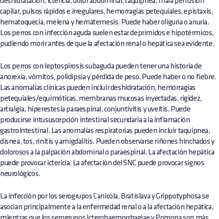
deshidratación, ictericia, dolor abdominal, taquipnea, mala perfusión
capilar, pulsos rápidos e irregulares, hemorragias petequiales, epistaxis,
hematoquecia, melena y hematemesis. Puede haber oliguria o anuria.
Los perros con infección aguda suelen estar deprimidos e hipotérmicos,
pudiendo morir antes de que la afectación renal o hepática sea evidente.
Los perros con leptospirosis subaguda pueden tener una historia de
anorexia, vómitos, polidipsia y pérdida de peso. Puede haber o no fiebre.
Las anomalías clínicas pueden incluir deshidratación, hemorragias
petequiales/equimóticas, membranas mucosas inyectadas, rigidez,
artralgia, hiperestesia paraespinal, conjuntivitis y uveítis. Puede
producirse intususcepción intestinal secundaria a la inflamación
gastrointestinal. Las anomalías respiratorias pueden incluir taquipnea,
disnea, tos, rinitis y amigdalitis. Pueden observarse riñones hinchados y
dolorosos a la palpación abdominal o paraespinal. La afectación hepática
puede provocar ictericia. La afectación del SNC puede provocar signos
neurológicos.
La infección por los serogrupos Canicola, Bratislava y Grippotyphosa se
asocian principalmente a la enfermedad renal o a la afectación hepática,
mientras que los serogrupos Icterohaemorrhagiae y Pomona son más