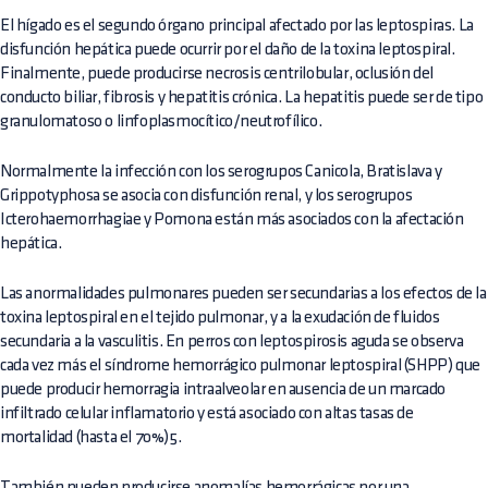
El hígado es el segundo órgano principal afectado por las leptospiras. La
disfunción hepática puede ocurrir por el daño de la toxina leptospiral.
Finalmente, puede producirse necrosis centrilobular, oclusión del
conducto biliar, fibrosis y hepatitis crónica. La hepatitis puede ser de tipo
granulomatoso o linfoplasmocítico/neutrofílico.
Normalmente la infección con los serogrupos Canicola, Bratislava y
Grippotyphosa se asocia con disfunción renal, y los serogrupos
Icterohaemorrhagiae y Pomona están más asociados con la afectación
hepática.
Las anormalidades pulmonares pueden ser secundarias a los efectos de la
toxina leptospiral en el tejido pulmonar, y a la exudación de fluidos
secundaria a la vasculitis. En perros con leptospirosis aguda se observa
cada vez más el síndrome hemorrágico pulmonar leptospiral (SHPP) que
puede producir hemorragia intraalveolar en ausencia de un marcado
infiltrado celular inflamatorio y está asociado con altas tasas de
mortalidad (hasta el 70%)5.
También pueden producirse anomalías hemorrágicas por una