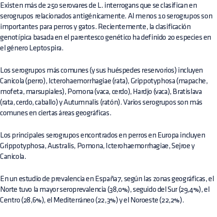
Existen más de 250 serovares de L. interrogans que se clasifican en
serogrupos relacionados antigénicamente. Al menos 10 serogrupos son
importantes para perros y gatos. Recientemente, la clasificación
genotípica basada en el parentesco genético ha definido 20 especies en
el género Leptospira.
Los serogrupos más comunes (y sus huéspedes reservorios) incluyen
Canicola (perro), Icterohaemorrhagiae (rata), Grippotyphosa (mapache,
mofeta, marsupiales), Pomona (vaca, cerdo), Hardjo (vaca), Bratislava
(rata, cerdo, caballo) y Autumnalis (ratón). Varios serogrupos son más
comunes en ciertas áreas geográficas.
Los principales serogrupos encontrados en perros en Europa incluyen
Grippotyphosa, Australis, Pomona, Icterohaemorrhagiae, Sejroe y
Canicola.
En un estudio de prevalencia en España7, según las zonas geográficas, el
Norte tuvo la mayor seroprevalencia (38,0%), seguido del Sur (29,4%), el
Centro (28,6%), el Mediterráneo (22,3%) y el Noroeste (22,2%).