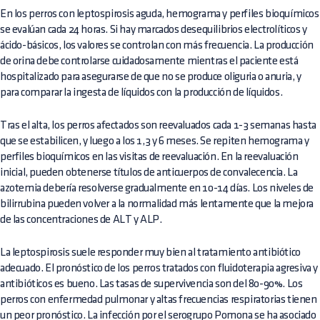
En los perros con leptospirosis aguda, hemograma y perfiles bioquímicos
se evalúan cada 24 horas. Si hay marcados desequilibrios electrolíticos y
ácido-básicos, los valores se controlan con más frecuencia. La producción
de orina debe controlarse cuidadosamente mientras el paciente está
hospitalizado para asegurarse de que no se produce oliguria o anuria, y
para comparar la ingesta de líquidos con la producción de líquidos.
Tras el alta, los perros afectados son reevaluados cada 1-3 semanas hasta
que se estabilicen, y luego a los 1,3 y 6 meses. Se repiten hemograma y
perfiles bioquímicos en las visitas de reevaluación. En la reevaluación
inicial, pueden obtenerse títulos de anticuerpos de convalecencia. La
azotemia debería resolverse gradualmente en 10-14 días. Los niveles de
bilirrubina pueden volver a la normalidad más lentamente que la mejora
de las concentraciones de ALT y ALP.
La leptospirosis suele responder muy bien al tratamiento antibiótico
adecuado. El pronóstico de los perros tratados con fluidoterapia agresiva y
antibióticos es bueno. Las tasas de supervivencia son del 80-90%. Los
perros con enfermedad pulmonar y altas frecuencias respiratorias tienen
un peor pronóstico. La infección por el serogrupo Pomona se ha asociado