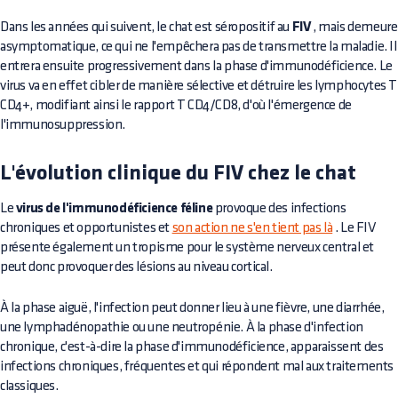
Dans les années qui suivent, le chat est séropositif au
FIV
, mais demeure
asymptomatique, ce qui ne l'empêchera pas de transmettre la maladie. Il
entrera ensuite progressivement dans la phase d'immunodéficience. Le
virus va en effet cibler de manière sélective et détruire les lymphocytes T
CD4+, modifiant ainsi le rapport T CD4/CD8, d'où l'émergence de
l'immunosuppression.
L'évolution clinique du FIV chez le chat
Le
virus de l'immunodéficience féline
provoque des infections
chroniques et opportunistes et
son action ne s'en tient pas là
. Le FIV
présente également un tropisme pour le système nerveux central et
peut donc provoquer des lésions au niveau cortical.
À la phase aiguë, l'infection peut donner lieu à une fièvre, une diarrhée,
une lymphadénopathie ou une neutropénie. À la phase d'infection
chronique, c'est-à-dire la phase d'immunodéficience, apparaissent des
infections chroniques, fréquentes et qui répondent mal aux traitements
classiques.