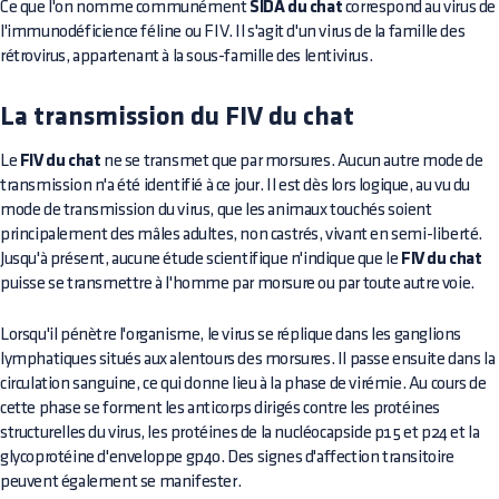
Ce que l'on nomme communément
SIDA du chat
correspond au virus de
l'immunodéficience féline ou FIV. Il s'agit d'un virus de la famille des
rétrovirus, appartenant à la sous-famille des lentivirus.
La transmission du FIV du chat
Le
FIV du chat
ne se transmet que par morsures. Aucun autre mode de
transmission n'a été identifié à ce jour. Il est dès lors logique, au vu du
mode de transmission du virus, que les animaux touchés soient
principalement des mâles adultes, non castrés, vivant en semi-liberté.
Jusqu'à présent, aucune étude scientifique n'indique que le
FIV du chat
puisse se transmettre à l'homme par morsure ou par toute autre voie.
Lorsqu'il pénètre l'organisme, le virus se réplique dans les ganglions
lymphatiques situés aux alentours des morsures. Il passe ensuite dans la
circulation sanguine, ce qui donne lieu à la phase de virémie. Au cours de
cette phase se forment les anticorps dirigés contre les protéines
structurelles du virus, les protéines de la nucléocapside p15 et p24 et la
glycoprotéine d'enveloppe gp40. Des signes d'affection transitoire
peuvent également se manifester.