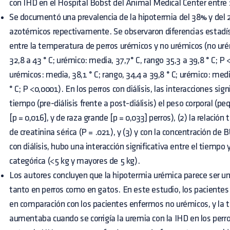
con IHD en el Hospital Bobst del Animal Medical Center entre
Se documentó una prevalencia de la hipotermia del 38% y del 
azotémicos repectivamente. Se observaron diferencias estadís
entre la temperatura de perros urémicos y no urémicos (no urém
32,8 a 43 ° C; urémico: media, 37,7° C, rango 35,3 a 39,8 ° C; P
urémicos: media, 38,1 ° C; rango, 34,4 a 39,8 ° C; urémico: medi
° C; P <0,0001). En los perros con diálisis, las interacciones sign
tiempo (pre-diálisis frente a post-diálisis) el peso corporal (
[p = 0,016], y de raza grande [p = 0,033] perros), (2) la relació
de creatinina sérica (P = .021), y (3) y con la concentración de
con diálisis, hubo una interacción significativa entre el tiempo
categórica (<5 kg y mayores de 5 kg).
Los autores concluyen que la hipotermia urémica parece ser un
tanto en perros como en gatos. En este estudio, los paciente
en comparación con los pacientes enfermos no urémicos, y la 
aumentaba cuando se corrigía la uremia con la IHD en los perros