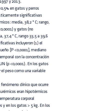
 1997 y 2013.
20,5% en gatos y perros
ticamente significativas
icos: media, 38,2 ° C; rango,
 <0,0001) y gatos (no
a, 37,4 ° C, rango 33,5 a 39,6
ificativas incluyeron (1) el
pequeño [P <0,0001], mediano
n temporal con la concentración
 BUN (p <0,0001). En los gatos
 y el peso como una variable
 fenómeno clínico que ocurre
s urémicos eran hipotérmicos
temperatura corporal
 y en los gatos > 5 kg. En los