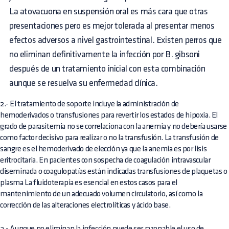
La atovacuona en suspensión oral es más cara que otras
presentaciones pero es mejor tolerada al presentar menos
efectos adversos a nivel gastrointestinal. Existen perros que
no eliminan definitivamente la infección por B. gibsoni
después de un tratamiento inicial con esta combinación
aunque se resuelva su enfermedad clínica.
2.- El tratamiento de soporte incluye la administración de
hemoderivados o transfusiones para revertir los estados de hipoxia. El
grado de parasitemia no se correlaciona con la anemia y no debería usarse
como factor decisivo para realizar o no la transfusión. La transfusión de
sangre es el hemoderivado de elección ya que la anemia es por lisis
eritrocitaria. En pacientes con sospecha de coagulación intravascular
diseminada o coagulopatías están indicadas transfusiones de plaquetas o
plasma La fluidoterapia es esencial en estos casos para el
mantenimiento de un adecuado volumen circulatorio, así como la
corrección de las alteraciones electrolíticas y ácido base.
3.- Aunque no eliminan la infección puede ser razonable el uso de