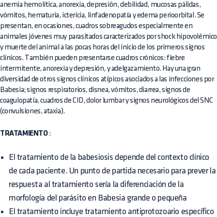
anemia hemolítica, anorexia, depresión, debilidad, mucosas pálidas,
vómitos, hematuria, ictericia, linfadenopatía y edema perioorbital. Se
presentan, en ocasiones, cuadros sobreagudos especialmente en
animales jóvenes muy parasitados caracterizados por shock hipovolémic
y muerte del animal a las pocas horas del inicio de los primeros signos
clínicos. También pueden presentarse cuadros crónicos: fiebre
intermitente, anorexia y depresión, y adelgazamiento. Hay una gran
diversidad de otros signos clínicos atípicos asociados a las infecciones por
Babesia; signos respiratorios, disnea, vómitos, diarrea, signos de
coagulopatía, cuadros de CID, dolor lumbar y signos neurológicos del SNC
(convulsiones, ataxia).
TRATAMIENTO
:
El tratamiento de la babesiosis depende del contexto clínico
de cada paciente. Un punto de partida necesario para prever la
respuesta al tratamiento sería la diferenciación de la
morfología del parásito en Babesia grande o pequeña
El tratamiento incluye tratamiento antiprotozoario específico