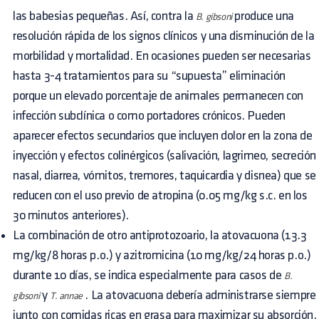
las babesias pequeñas. Así, contra la
produce una
B. gibsoni
resolución rápida de los signos clínicos y una disminución de la
morbilidad y mortalidad. En ocasiones pueden ser necesarias
hasta 3-4 tratamientos para su “supuesta” eliminación
porque un elevado porcentaje de animales permanecen con
infección subclínica o como portadores crónicos. Pueden
aparecer efectos secundarios que incluyen dolor en la zona de
inyección y efectos colinérgicos (salivación, lagrimeo, secreción
nasal, diarrea, vómitos, tremores, taquicardia y disnea) que se
reducen con el uso previo de atropina (0.05 mg/kg s.c. en los
30 minutos anteriores).
La combinación de otro antiprotozoario, la atovacuona (13.3
mg/kg/8 horas p.o.) y azitromicina (10 mg/kg/24 horas p.o.)
durante 10 días, se indica especialmente para casos de
B.
y
. La atovacuona debería administrarse siempre
gibsoni
T. annae
junto con comidas ricas en grasa para maximizar su absorción.