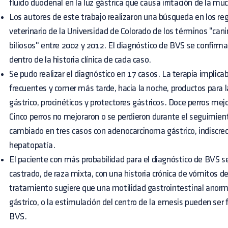
fluido duodenal en la luz gástrica que causa irritación de la mu
Los autores de este trabajo realizaron una búsqueda en los reg
veterinario de la Universidad de Colorado de los términos "ca
biliosos" entre 2002 y 2012. El diagnóstico de BVS se confirma
dentro de la historia clínica de cada caso.
Se pudo realizar el diagnóstico en 17 casos. La terapia impli
frecuentes y comer más tarde, hacia la noche, productos para l
gástrico, procinéticos y protectores gástricos. Doce perros mej
Cinco perros no mejoraron o se perdieron durante el seguimien
cambiado en tres casos con adenocarcinoma gástrico, indiscrec
hepatopatía.
El paciente con más probabilidad para el diagnóstico de BVS s
castrado, de raza mixta, con una historia crónica de vómitos de 
tratamiento sugiere que una motilidad gastrointestinal anormal,
gástrico, o la estimulación del centro de la emesis pueden ser
BVS.