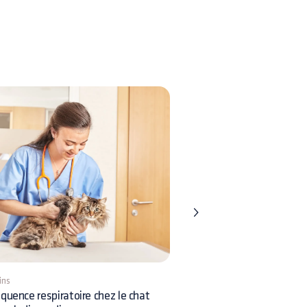
ins
9 mins
quence respiratoire chez le chat
Insémination chez le chien