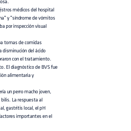
cosa.
istros médicos del hospital
nina" y "síndrome de vómitos
ba por inspección visual
caba tomas de comidas
a disminución del ácido
oraron con el tratamiento.
to. El diagnóstico de BVS fue
ión alimentaria y
ería un perro macho joven,
bilis. La respuesta al
 gastritis local, el pH
 factores importantes en el