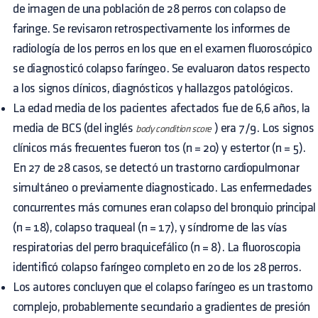
de imagen de una población de 28 perros con colapso de
faringe. Se revisaron retrospectivamente los informes de
radiología de los perros en los que en el examen fluoroscópico
se diagnosticó colapso faríngeo. Se evaluaron datos respecto
a los signos clínicos, diagnósticos y hallazgos patológicos.
La edad media de los pacientes afectados fue de 6,6 años, la
media de BCS (del inglés
) era 7/9. Los signos
body condition score
clínicos más frecuentes fueron tos (n = 20) y estertor (n = 5).
En 27 de 28 casos, se detectó un trastorno cardiopulmonar
simultáneo o previamente diagnosticado. Las enfermedades
concurrentes más comunes eran colapso del bronquio principal
(n = 18), colapso traqueal (n = 17), y síndrome de las vías
respiratorias del perro braquicefálico (n = 8). La fluoroscopia
identificó colapso faríngeo completo en 20 de los 28 perros.
Los autores concluyen que el colapso faríngeo es un trastorno
complejo, probablemente secundario a gradientes de presión