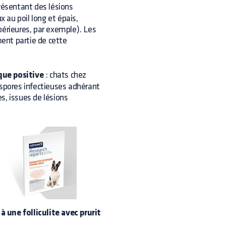
présentant des lésions
 au poil long et épais,
périeures, par exemple). Les
ent partie de cette
que positive
: chats chez
 spores infectieuses adhérant
s, issues de lésions
 une folliculite avec prurit