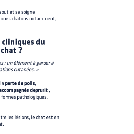
sout et se soigne
 jeunes chatons notamment,
s cliniques du
 chat ?
es ; un élément à garder à
rations cutanées. »
 la
perte de poils,
t accompagnés deprurit
,
3 formes pathologiques,
tre les lésions, le chat est en
nt.