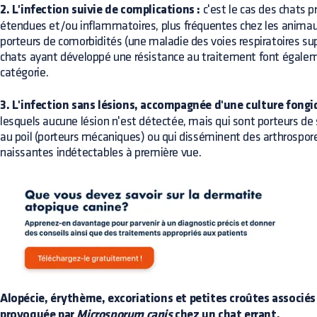
2. L'infection suivie de complications :
c'est le cas des chats 
étendues et/ou inflammatoires, plus fréquentes chez les animaux
porteurs de comorbidités (une maladie des voies respiratoires su
chats ayant développé une résistance au traitement font égalem
catégorie.
3. L'infection sans lésions, accompagnée d'une culture fongi
lesquels aucune lésion n'est détectée, mais qui sont porteurs de
au poil (porteurs mécaniques) ou qui disséminent des arthrospore
naissantes indétectables à première vue.
Alopécie, érythème, excoriations et petites croûtes associés à
provoquée par
Microsporum canis
chez un chat errant.