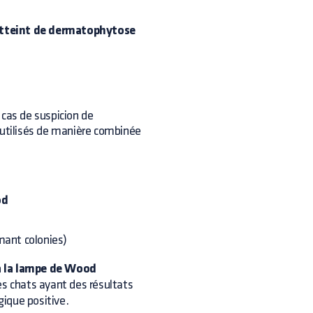
 atteint de dermatophytose
 cas de suspicion de
 utilisés de manière combinée
od
mant colonies)
à la lampe de Wood
es chats ayant des résultats
ique positive.