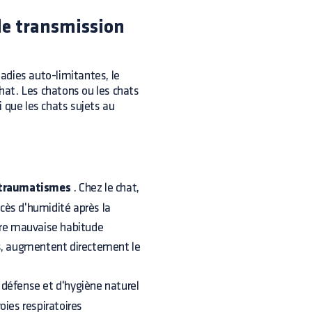
de transmission
adies auto-limitantes, le
chat. Les chatons ou les chats
 que les chats sujets au
otraumatismes
. Chez le chat,
xcès d'humidité après la
utre mauvaise habitude
, augmentent directement le
défense et d'hygiène naturel
voies respiratoires