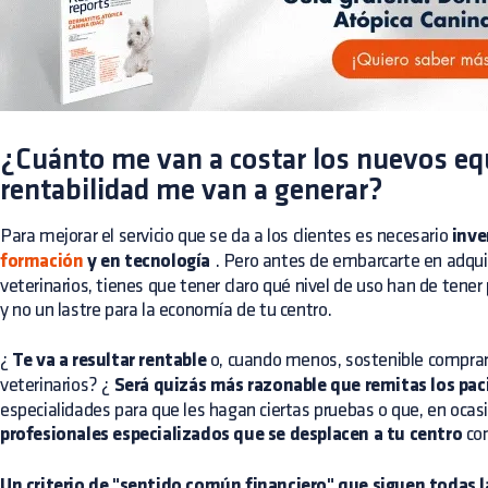
¿Cuánto me van a costar los nuevos eq
rentabilidad me van a generar?
Para mejorar el servicio que se da a los clientes es necesario
inve
formación
y en tecnología
. Pero antes de embarcarte en adqui
veterinarios, tienes que tener claro qué nivel de uso han de tener
y no un lastre para la economía de tu centro.
¿
Te va a resultar rentable
o, cuando menos, sostenible comprar
veterinarios? ¿
Será quizás más razonable que remitas los pac
especialidades para que les hagan ciertas pruebas o que, en ocas
profesionales especializados que se desplacen a tu centro
con
Un criterio de "sentido común financiero" que siguen todas 