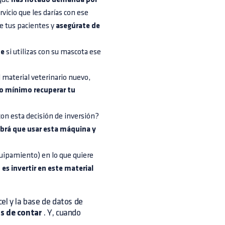
has notado demanda por
vicio que les darías con ese
de tus pacientes y
asegúrate de
te
si utilizas con su mascota ese
el material veterinario nuevo,
mo mínimo recuperar tu
on esta decisión de inversión?
rá que usar esta máquina y
uipamiento) en lo que quiere
es invertir en este material
el y la base de datos de
os de contar
. Y, cuando