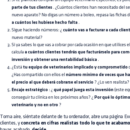
parte de tus clientes
. ¿Cuántos clientes han necesitado del ser
nuevo aparato? No digas un número a boleo, repasa las fichas 
a cuántos les hubiese hecho falta
.
Sigue haciendo números: ¿
cuánto vas a facturar a cada clien
nuevo material?
Si ya sabes lo que vas a cobrar por cada ocasión en que utilices 
calcula
a cuántos clientes tendrás que facturárselo para co
inversión y obtener una rentabilidad básica
.
¿Está
tu equipo de veterinarios implicado y comprometido
c
¿Has compartido con ellos el
número mínimo de veces que hab
el precio al que deberá cobrarse el servicio
? ¿Lo ven realista?
Encaje estratégico
: ¿
qué papel juega esta inversión
(este eq
conseguir tu clínica en los próximos años? ¿
Por qué lo óptimo 
veterinario y no en otro
?
Toma aire, siéntate delante de tu ordenador, abre una página Exc
clientes, y
concreta en cifras realistas todo lo que te acabam
hayas acabado,
decide
.