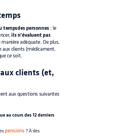
 temps
au tempsdes personnes
: le
encer,
ils n’évaluent pas
de manière adéquate. De plus,
ue aux clients (médicament,
que ce soit.
aux clients (et,
ment aux questions suivantes
ue au cours des 12 derniers
pensions
des
? À des