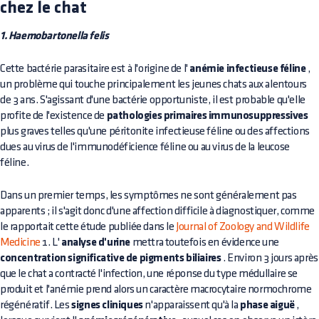
chez le chat
1. Haemobartonella felis
Cette bactérie parasitaire est à l'origine de l'
anémie infectieuse féline
,
un problème qui touche principalement les jeunes chats aux alentours
de 3 ans. S'agissant d'une bactérie opportuniste, il est probable qu'elle
profite de l'existence de
pathologies primaires immunosuppressives
plus graves telles qu'une péritonite infectieuse féline ou des affections
dues au virus de l'immunodéficience féline ou au virus de la leucose
féline.
Dans un premier temps, les symptômes ne sont généralement pas
apparents ; il s'agit donc d'une affection difficile à diagnostiquer, comme
le rapportait cette étude publiée dans le
Journal of Zoology and Wildlife
Medicine
1. L'
analyse d'urine
mettra toutefois en évidence une
concentration significative de pigments biliaires
. Environ 3 jours après
que le chat a contracté l'infection, une réponse du type médullaire se
produit et l'anémie prend alors un caractère macrocytaire normochrome
régénératif. Les
signes cliniques
n'apparaissent qu'à la
phase aiguë
,