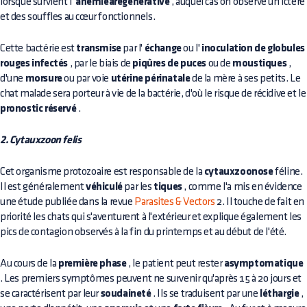
lorsque survient l'
anémiearégénérative
, auquel cas on observe un ictère
et des souffles au cœur fonctionnels.
Cette bactérie est
transmise
par l'
échange
ou l'
inoculation de globules
rouges infectés
, par le biais de
piqûres de puces
ou de
moustiques
,
d'une
morsure
ou par voie
utérine périnatale
de la mère à ses petits. Le
chat malade sera porteur à vie de la bactérie, d'où le risque de récidive et le
pronostic réservé
.
2. Cytauxzoon felis
Cet organisme protozoaire est responsable de la
cytauxzoonose
féline.
Il est généralement
véhiculé
par les
tiques
, comme l'a mis en évidence
une étude publiée dans la revue
Parasites & Vectors
2. Il touche de fait en
priorité les chats qui s'aventurent à l'extérieur et explique également les
pics de contagion observés à la fin du printemps et au début de l'été.
Au cours de la
première phase
, le patient peut rester
asymptomatique
. Les premiers symptômes peuvent ne survenir qu'après 15 à 20 jours et
se caractérisent par leur
soudaineté
. Ils se traduisent par une
léthargie
,