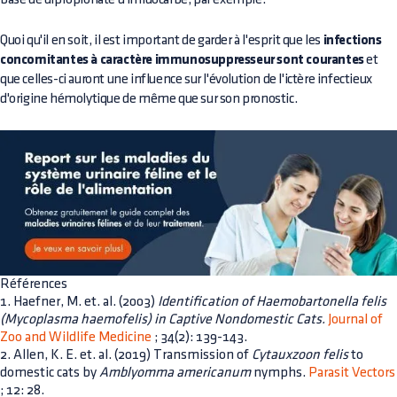
Quoi qu'il en soit, il est important de garder à l'esprit que les
infections
concomitantes à caractère immunosuppresseur sont courantes
et
que celles-ci auront une influence sur l'évolution de l'ictère infectieux
d'origine hémolytique de même que sur son pronostic.
Références
1. Haefner, M. et. al. (2003)
Identification of Haemobartonella felis
(Mycoplasma haemofelis) in Captive Nondomestic Cats.
Journal of
Zoo and Wildlife Medicine
; 34(2): 139-143.
2. Allen, K. E. et. al. (2019) Transmission of
Cytauxzoon felis
to
domestic cats by
Amblyomma americanum
nymphs.
Parasit Vectors
; 12: 28.