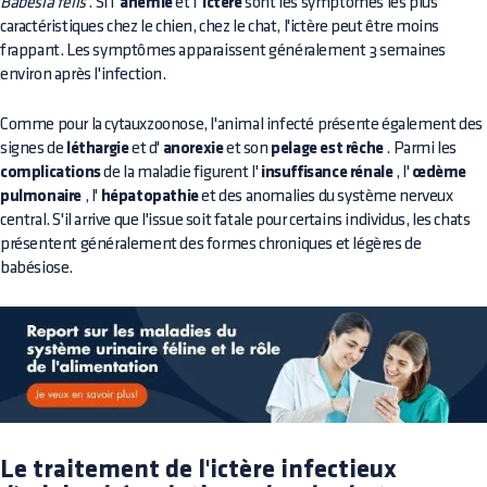
Babesia felis
. Si l'
anémie
et l'
ictère
sont les symptômes les plus
caractéristiques chez le chien, chez le chat, l'ictère peut être moins
frappant. Les symptômes apparaissent généralement 3 semaines
environ après l'infection.
Comme pour la cytauxzoonose, l'animal infecté présente également des
signes de
léthargie
et d'
anorexie
et son
pelage est rêche
. Parmi les
complications
de la maladie figurent l'
insuffisance rénale
, l'
œdème
pulmonaire
, l'
hépatopathie
et des anomalies du système nerveux
central. S'il arrive que l'issue soit fatale pour certains individus, les chats
présentent généralement des formes chroniques et légères de
babésiose.
Le traitement de l'ictère infectieux