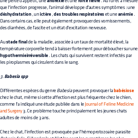
une perte d'appétit, une
anorexie
et une
forte fièvre
. Au fur et à mesure
que l'infection progresse, l'animal développe d'autres symptômes : une
déshydratation
, un
ictère
,
des troubles respiratoires
et une
anémie
.
Dans certains cas, elle peut également provoquer des vomissements,
des diarrhées, de l'ascite et un état d'excitation nerveuse.
Au
stade final
de la maladie, associée à un taux de mortalité élevé, la
température corporelle tend à baisser fortement pour déboucher sur une
hypothermieirréversible
. Les chats qui survivent restent infectés par
les piroplasmes qui circulent dans le sang.
3.
Babesia spp
Différentes espèces du genre
Babesia
peuvent provoquer la
babésiose
chez le chat, même si cette affection est plus fréquente chez le chien,
comme l'a indiqué une étude publiée dans le
Journal of Feline Medicine
and Surgery
3. Ce problème touche principalement les jeunes chats
adultes de moins de 3 ans.
Chez le chat, l'infection est provoquée par l'hémoprotozoaire parasite