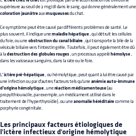
L'
ictère chez le chat
est provoqué par une accumulation de bilirubine
supérieure au seuil de 2 mg/dl dans le sang, qui donne généralement une
coloration jaunâtre
aux
muqueuses
du chat.
Ce symptôme peut être causé par différents problèmes de santé. Le
plus souvent, il indique une
maladie hépatique
, qui détruit les cellules
du foie, ou une
obstruction du canal biliaire
, qui transporte la bile de la
vésicule biliaire vers l'intestin grêle. Toutefois, il peut également être dû
à la
destruction des globules rouges
, un processus appelé
hémolyse
,
dans les vaisseaux sanguins, dans la rate ou le foie.
L'
ictère pré-hépatique
, ou hémolytique, peut quant à lui être causé par
une infection ou par d'autres facteurs tels qu'une
anémie auto-immune
d'origine hémolytique
, une
réaction médicamenteuse
(au
propylthiouracile, par exemple, un médicament utilisé dans le
traitement de l'hyperthyroïdie), ou une
anomalie héréditaire
comme la
porphyrie congénitale.
Les principaux facteurs étiologiques de
l'ictère infectieux d'origine hémolytique