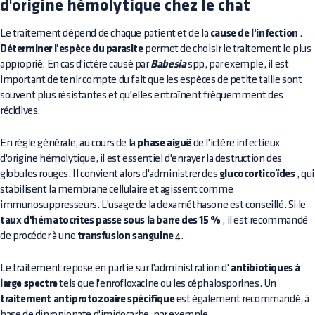
d'origine hémolytique chez le chat
Le traitement dépend de chaque patient et de la
cause de l'infection
.
Déterminer l'espèce du parasite
permet de choisir le traitement le plus
approprié. En cas d'ictère causé par
Babesia
spp, par exemple, il est
important de tenir compte du fait que les espèces de petite taille sont
souvent plus résistantes et qu'elles entraînent fréquemment des
récidives.
En règle générale, au cours de la
phase aiguë
de l'ictère infectieux
d'origine hémolytique, il est essentiel d'enrayer la destruction des
globules rouges. Il convient alors d'administrer des
glucocorticoïdes
, qui
stabilisent la membrane cellulaire et agissent comme
immunosuppresseurs. L'usage de la dexaméthasone est conseillé. Si le
taux d'hématocrites passe sous la barre des 15 %
, il est recommandé
de procéder à une
transfusion sanguine
4.
Le traitement repose en partie sur l'administration d'
antibiotiques à
large spectre
tels que l'enrofloxacine ou les céphalosporines. Un
traitement antiprotozoaire spécifique
est également recommandé, à
base de dipropionate d'imidocarbe, par exemple.