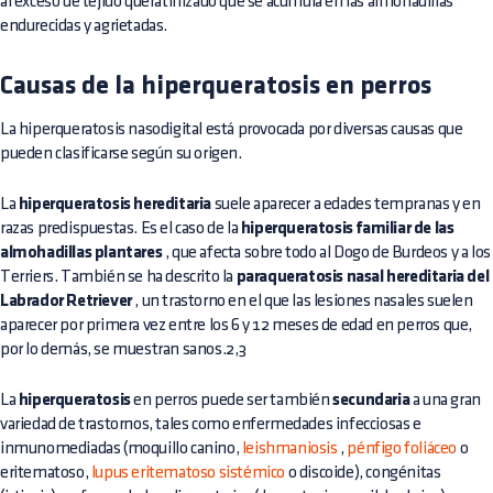
al exceso de tejido queratinizado que se acumula en las almohadillas
endurecidas y agrietadas.
Causas de la hiperqueratosis en perros
La hiperqueratosis nasodigital está provocada por diversas causas que
pueden clasificarse según su origen.
La
hiperqueratosis hereditaria
suele aparecer a edades tempranas y en
razas predispuestas. Es el caso de la
hiperqueratosis familiar de las
almohadillas plantares
, que afecta sobre todo al Dogo de Burdeos y a los
Terriers. También se ha descrito la
paraqueratosis nasal hereditaria del
Labrador Retriever
, un trastorno en el que las lesiones nasales suelen
aparecer por primera vez entre los 6 y 12 meses de edad en perros que,
por lo demás, se muestran sanos.2,3
La
hiperqueratosis
en perros puede ser también
secundaria
a una gran
variedad de trastornos, tales como enfermedades infecciosas e
inmunomediadas (moquillo canino,
leishmaniosis
,
pénfigo foliáceo
o
eritematoso,
lupus eritematoso sistémico
o discoide), congénitas