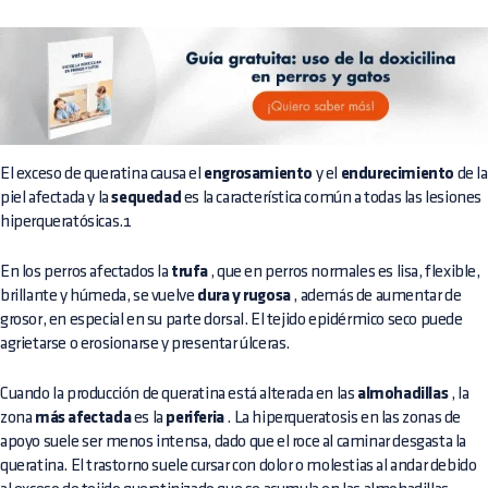
El exceso de queratina causa el
engrosamiento
y el
endurecimiento
de la
piel afectada y la
sequedad
es la característica común a todas las lesiones
hiperqueratósicas.1
En los perros afectados la
trufa
, que en perros normales es lisa, flexible,
brillante y húmeda, se vuelve
dura y rugosa
, además de aumentar de
grosor, en especial en su parte dorsal. El tejido epidérmico seco puede
agrietarse o erosionarse y presentar úlceras.
Cuando la producción de queratina está alterada en las
almohadillas
, la
zona
más afectada
es la
periferia
. La hiperqueratosis en las zonas de
apoyo suele ser menos intensa, dado que el roce al caminar desgasta la
queratina. El trastorno suele cursar con dolor o molestias al andar debido