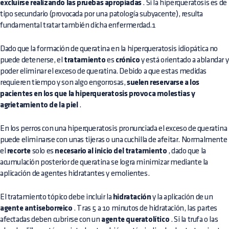
excluirse realizando las pruebas apropiadas
. Si la hiperqueratosis es de
tipo secundario (provocada por una patología subyacente), resulta
fundamental tratar también dicha enfermerdad.1
Dado que la formación de queratina en la hiperqueratosis idiopática no
puede detenerse, el
tratamiento
es
crónico
y está orientado a ablandar y
poder eliminar el exceso de queratina. Debido a que estas medidas
requieren tiempo y son algo engorrosas,
suelen reservarse a los
pacientes en los que la hiperqueratosis provoca molestias y
agrietamiento de la piel
.
En los perros con una hiperqueratosis pronunciada el exceso de queratina
puede eliminarse con unas tijeras o una cuchilla de afeitar. Normalmente
el
recorte
solo es
necesario al inicio del tratamiento
, dado que la
acumulación posterior de queratina se logra minimizar mediante la
aplicación de agentes hidratantes y emolientes.
El tratamiento tópico debe incluir la
hidratación
y la aplicación de un
agente antiseborreico
. Tras 5 a 10 minutos de hidratación, las partes
afectadas deben cubrirse con un
agente queratolítico
. Si la trufa o las