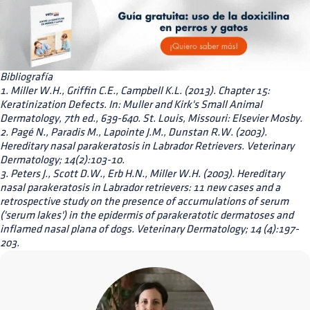
Bibliografía
1. Miller W.H., Griffin C.E., Campbell K.L. (2013). Chapter 15:
Keratinization Defects. In: Muller and Kirk's Small Animal
Dermatology, 7th ed., 639-640. St. Louis, Missouri: Elsevier Mosby.
2. Pagé N., Paradis M., Lapointe J.M., Dunstan R.W. (2003).
Hereditary nasal parakeratosis in Labrador Retrievers. Veterinary
Dermatology; 14(2):103-10.
3. Peters J., Scott D.W., Erb H.N., Miller W.H. (2003). Hereditary
nasal parakeratosis in Labrador retrievers: 11 new cases and a
retrospective study on the presence of accumulations of serum
('serum lakes') in the epidermis of parakeratotic dermatoses and
inflamed nasal plana of dogs. Veterinary Dermatology; 14 (4):197-
203.