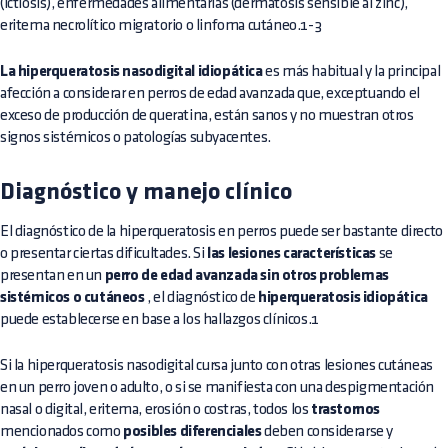
(ictiosis), enfermedades alimentarias (dermatosis sensible al zinc),
eritema necrolítico migratorio o linfoma cutáneo.1-3
La hiperqueratosis nasodigital idiopática
es más habitual y la principal
afección a considerar en perros de edad avanzada que, exceptuando el
exceso de producción de queratina, están sanos y no muestran otros
signos sistémicos o patologías subyacentes.
Diagnóstico y manejo clínico
El diagnóstico de la hiperqueratosis en perros puede ser bastante directo
o presentar ciertas dificultades. Si
las lesiones características
se
presentan en un
perro de edad avanzada sin otros problemas
sistémicos o cutáneos
, el diagnóstico de
hiperqueratosis idiopática
puede establecerse en base a los hallazgos clínicos.1
Si la hiperqueratosis nasodigital cursa junto con otras lesiones cutáneas
en un perro joven o adulto, o si se manifiesta con una despigmentación
nasal o digital, eritema, erosión o costras, todos los
trastornos
mencionados como
posibles diferenciales
deben considerarse y