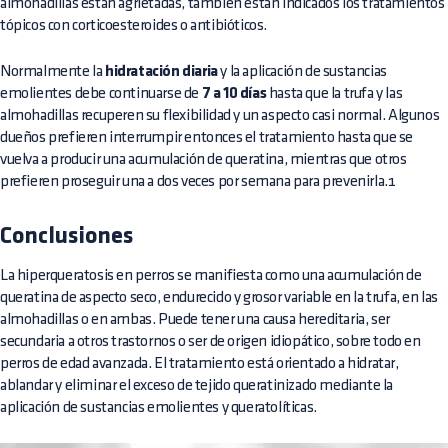
almohadillas están agrietadas, también están indicados los tratamientos
tópicos con corticoesteroides o antibióticos.
Normalmente la
hidratación diaria
y la aplicación de sustancias
emolientes debe continuarse de
7 a 10 días
hasta que la trufa y las
almohadillas recuperen su flexibilidad y un aspecto casi normal. Algunos
dueños prefieren interrumpir entonces el tratamiento hasta que se
vuelva a producir una acumulación de queratina, mientras que otros
prefieren proseguir una a dos veces por semana para prevenirla.1
Conclusiones
La hiperqueratosis en perros se manifiesta como una acumulación de
queratina de aspecto seco, endurecido y grosor variable en la trufa, en las
almohadillas o en ambas. Puede tener una causa hereditaria, ser
secundaria a otros trastornos o ser de origen idiopático, sobre todo en
perros de edad avanzada. El tratamiento está orientado a hidratar,
ablandar y eliminar el exceso de tejido queratinizado mediante la
aplicación de sustancias emolientes y queratolíticas.