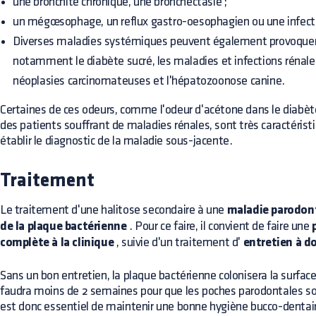
une bronchite chronique, une bronchectasie ;
un mégœsophage, un reflux gastro-oesophagien ou une infect
Diverses maladies systémiques peuvent également provoquer 
notamment le diabète sucré, les maladies et infections rénales
néoplasies carcinomateuses et l'hépatozoonose canine.
Certaines de ces odeurs, comme l'odeur d'acétone dans le diabète
des patients souffrant de maladies rénales, sont très caractérist
établir le diagnostic de la maladie sous-jacente.
Traitement
Le traitement d'une halitose secondaire à une
maladie parodon
de la plaque bactérienne
. Pour ce faire, il convient de faire une
complète à la clinique
, suivie d'un traitement d'
entretien à d
Sans un bon entretien, la plaque bactérienne colonisera la surface
faudra moins de 2 semaines pour que les poches parodontales soi
est donc essentiel de maintenir une bonne hygiène bucco-dentaire