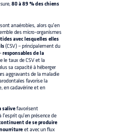
esure,
80 à 89 % des chiens
sont anaérobies, alors qu'en
ensemble des micro-organismes
tides avec lesquelles elles
ls
(CSV) – principalement du
 –
responsables de la
re le taux de CSV et la
lus sa capacité à héberger
urs aggravants de la maladie
arodontales favorise la
e, en cadavérine et en
 salive
favorisent
 l'esprit qu'en présence de
ontinuent de se produire
nourriture
et avec un flux