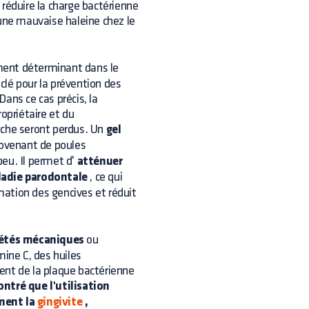
 réduire la charge bactérienne
'une mauvaise haleine chez le
ent déterminant dans le
 clé pour la prévention des
ans ce cas précis, la
opriétaire et du
oche seront perdus. Un
gel
ovenant de poules
peu. Il permet d'
atténuer
aladie parodontale
, ce qui
mmation des gencives et réduit
riétés mécaniques
ou
mine C, des huiles
ent de la plaque bactérienne
ntré que l'utilisation
ment la
gingivite
,