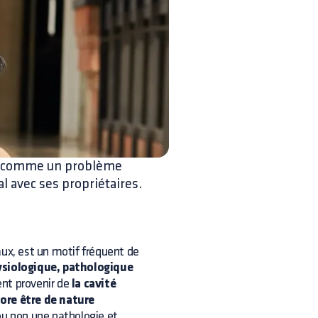
ée comme un problème
l avec ses propriétaires.
aux, est un motif fréquent de
siologique, pathologique
ent provenir de
la cavité
core être de nature
 ou non une pathologie et,