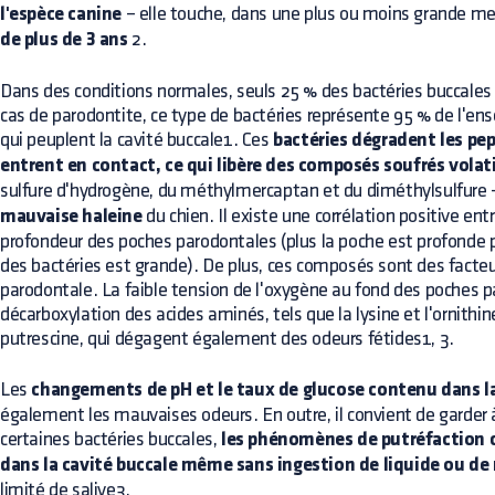
l'espèce canine
– elle touche, dans une plus ou moins grande m
de plus de 3 ans
2.
Dans des conditions normales, seuls 25 % des bactéries buccales 
cas de parodontite, ce type de bactéries représente 95 % de l'
qui peuplent la cavité buccale1. Ces
bactéries dégradent les pep
entrent en contact, ce qui libère des composés soufrés volati
sulfure d'hydrogène, du méthylmercaptan et du diméthylsulfure
mauvaise haleine
du chien. Il existe une corrélation positive ent
profondeur des poches parodontales (plus la poche est profonde p
des bactéries est grande). De plus, ces composés sont des facte
parodontale. La faible tension de l'oxygène au fond des poches p
décarboxylation des acides aminés, tels que la lysine et l'ornithin
putrescine, qui dégagent également des odeurs fétides1, 3.
Les
changements de pH et le taux de glucose contenu dans la
également les mauvaises odeurs. En outre, il convient de garder à
certaines bactéries buccales,
les phénomènes de putréfaction c
dans la cavité buccale même sans ingestion de liquide ou de 
limité de salive3.