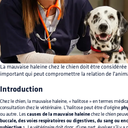
La mauvaise haleine chez le chien doit être considér
important qui peut compromettre la relation de l'anima
Introduction
Chez le chien, la mauvaise haleine, « halitose » en termes médic
consultation chez le vétérinaire. L'halitose peut être d'origine
phy
ou autre. Les
causes de la mauvaise haleine
chez le chien peuv
buccale, des voies respiratoires ou digestives, du sang ou en
subjective
1. Le vétérinaire doit donc, d'une part, évaluer s'il y a