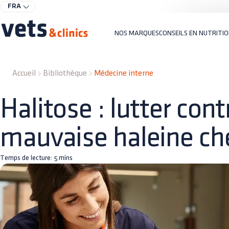
FRA
NOS MARQUES
CONSEILS EN NUTRITI
Accueil
Bibliothèque
Médecine interne
Halitose : lutter cont
mauvaise haleine che
Temps de lecture:
5
mins