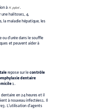
ion à
.
H. pylori
une halitose1, 4,
, la maladie hépatique, les
 ou d'urée dans le souffle
iques et peuvent aider à
tale
repose sur le
contrôle
prophylaxie dentaire
omicile
1.
 dentaire en 24 heures et il
ent à nouveau infectées1. Il
3. L'utilisation d'agents