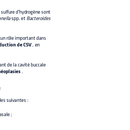
 sulfure d'hydrogène sont
onella
spp. et
Bacteroides
un rôle important dans
oduction de CSV
, en
nt de la cavité buccale
 néoplasies
.
e
les suivantes :
asale ;