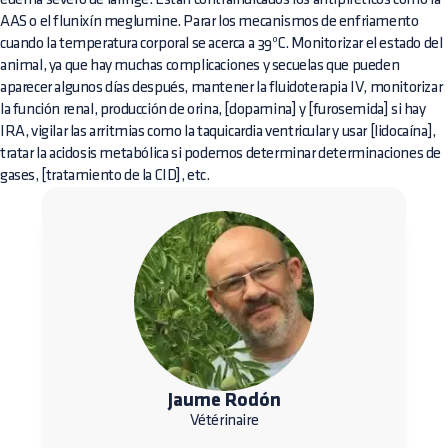
AAS o el flunixín meglumine. Parar los mecanismos de enfriamento
cuando la temperatura corporal se acerca a 39ºC. Monitorizar el estado del
animal, ya que hay muchas complicaciones y secuelas que pueden
aparecer algunos días después, mantener la fluidoterapia IV, monitorizar
la función renal, producción de orina, [dopamina] y [furosemida] si hay
IRA, vigilar las arritmias como la taquicardia ventricular y usar [lidocaína],
tratar la acidosis metabólica si podemos determinar determinaciones de
gases, [tratamiento de la CID], etc.
Jaume Rodón
Vétérinaire