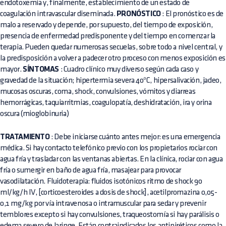
endotoxemia y, finalmente, establecimiento de un estado de
coagulación intravascular diseminada.
PRONÓSTICO
: El pronóstico es de
malo a reservado y depende, por supuesto, del tiempo de exposición,
presencia de enfermedad predisponente y del tiempo en comenzar la
terapia. Pueden quedar numerosas secuelas, sobre todo a nivel central, y
la predisposición a volver a padecer otro proceso con menos exposición es
mayor.
SÍNTOMAS
: Cuadro clínico muy diverso según cada caso y
gravedad de la situación; hipertermia severa 40ºC, hipersalivación, jadeo,
mucosas oscuras, coma, shock, convulsiones, vómitos y diarreas
hemorrágicas, taquiarritmias, coagulopatía, deshidratación, ira y orina
oscura (mioglobinuria)
TRATAMIENTO
: Debe iniciarse cuánto antes mejor: es una emergencia
médica. Si hay contacto telefónico previo con los propietarios rociar con
agua fría y trasladar con las ventanas abiertas. En la clínica, rociar con agua
fría o sumergir en baño de agua fría, masajear para provocar
vasodilatación. Fluidoterapia: fluidos isotónicos ritmo de shock 90
ml/kg/h IV, [corticoesteroides a dosis de shock], acetilpromazina 0,05-
0,1 mg/kg por vía intravenosa o intramuscular para sedar y prevenir
temblores excepto si hay convulsiones, traqueostomía si hay parálisis o
edema severo de laringe. Están contraindicados los antipiréticos como la