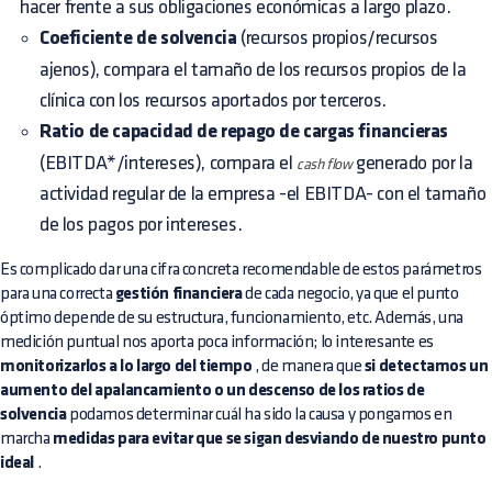
hacer frente a sus obligaciones económicas a largo plazo.
Coeficiente de solvencia
(recursos propios/recursos
ajenos), compara el tamaño de los recursos propios de la
clínica con los recursos aportados por terceros.
Ratio de capacidad de repago de cargas financieras
(EBITDA*/intereses), compara el
generado por la
cash flow
actividad regular de la empresa -el EBITDA- con el tamaño
de los pagos por intereses.
Es complicado dar una cifra concreta recomendable de estos parámetros
para una correcta
gestión financiera
de cada negocio, ya que el punto
óptimo depende de su estructura, funcionamiento, etc. Además, una
medición puntual nos aporta poca información; lo interesante es
monitorizarlos a lo largo del tiempo
, de manera que
si detectamos un
aumento del apalancamiento o un descenso de los ratios de
solvencia
podamos determinar cuál ha sido la causa y pongamos en
marcha
medidas para evitar que se sigan desviando de nuestro punto
ideal
.