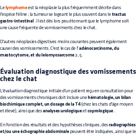
Le
lymphome
est la néoplasie la plus fréquemment décrite dans
l'espèce féline ; la tumeur se logeant le plus souvent dans le
tractus
gastro-intestinal
. Il est dès lors peu étonnant que le lymphome soit
une cause fréquente de vomissements chez le chat.
D'autres néoplasies digestives moins courantes peuvent également
causer des vomissements. C'est le cas de l'
adénocarcinome, du
mastocytome, et du leiomyosarcome
2, 5.
Évaluation diagnostique des vomissements
chez le chat
L'évaluation diagnostique initiale d'un patient reçu en consultation pour
des vomissements chroniques doit inclure une
hématologie, un bilan
biochimique complet, un dosage de la T4
(chez les chats d'âge moyen
et élevé), ainsi que des
analyses urologique
et
coprologique
.
En fonction des résultats et des hypothèses cliniques, des
radiographies
et/ou une échographie abdominale
peuvent être indiquées, ainsi que le