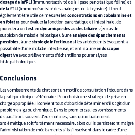
dosage de lafPLI
(immunoréactivité de la lipase pancréatique féline) et
de la fTLI
(immunoréactivité des analogues de la trypsine). Il peut
également être utile de mesurer les
concentrations en cobalamine et
en folates
pour évaluer la fonction pancréatique et intestinale, de
procéder à un
test en dynamique des acides biliaire
s (en cas de
suspicion de maladie hépatique), à une
analyse des épanchements
possibles
, à une
sérologie infectieuse
si les antécédents évoquent la
possibilité d'une maladie infectieuse, et enfin à une
endoscopie
digestive
avec prélèvements d'échantillons pour analyses
histopathologiques.
Conclusions
Les vomissements du chat sont un motif de consultation fréquent dans
la pratique clinique vétérinaire. Pour choisir une stratégie de prise en
charge appropriée, il convient tout d'abord de déterminer s'il s'agit d'un
problème aigu ou chronique. Dans le premier cas, les vomissements
disparaîtront souvent d'eux-mêmes, sans qu'un traitement
antiémétique soit forcément nécessaire, alors qu'ils persisteront malgré
l'administration de médicaments s'ils s'inscrivent dans le cadre d'une