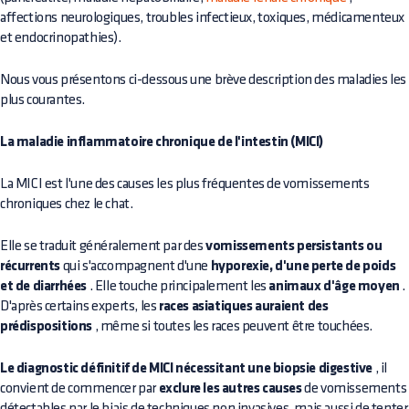
affections neurologiques, troubles infectieux, toxiques, médicamenteux
et endocrinopathies).
Nous vous présentons ci-dessous une brève description des maladies les
plus courantes.
La maladie inflammatoire chronique de l'intestin (MICI)
La MICI est l'une des causes les plus fréquentes de vomissements
chroniques chez le chat.
Elle se traduit généralement par des
vomissements persistants ou
récurrents
qui s'accompagnent d'une
hyporexie, d'une perte de poids
et de diarrhées
. Elle touche principalement les
animaux d'âge moyen
.
D'après certains experts, les
races asiatiques auraient des
prédispositions
, même si toutes les races peuvent être touchées.
Le diagnostic définitif de MICI nécessitant une biopsie digestive
, il
convient de commencer par
exclure les autres causes
de vomissements
détectables par le biais de techniques non invasives, mais aussi de tenter