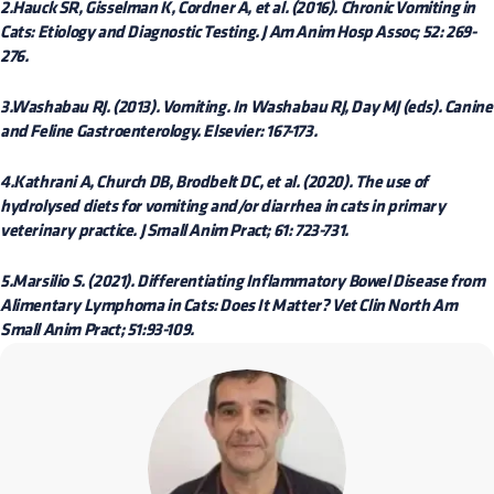
2.Hauck SR, Gisselman K, Cordner A, et al. (2016). Chronic Vomiting in
Cats: Etiology and Diagnostic Testing. J Am Anim Hosp Assoc; 52: 269-
276.
3.Washabau RJ. (2013). Vomiting. In Washabau RJ, Day MJ (eds). Canine
and Feline Gastroenterology. Elsevier: 167-173.
4.Kathrani A, Church DB, Brodbelt DC, et al. (2020). The use of
hydrolysed diets for vomiting and/or diarrhea in cats in primary
veterinary practice. J Small Anim Pract; 61: 723-731.
5.Marsilio S. (2021). Differentiating Inflammatory Bowel Disease from
Alimentary Lymphoma in Cats: Does It Matter? Vet Clin North Am
Small Anim Pract; 51:93-109.