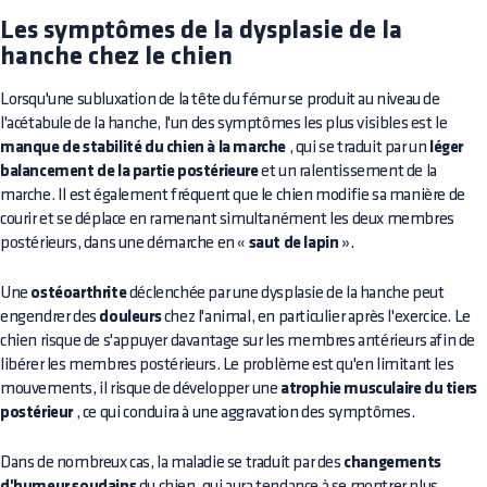
Les symptômes de la dysplasie de la
hanche chez le chien
Lorsqu'une subluxation de la tête du fémur se produit au niveau de
l'acétabule de la hanche, l'un des symptômes les plus visibles est le
manque de stabilité du chien à la marche
, qui se traduit par un
léger
balancement de la partie postérieure
et un ralentissement de la
marche. Il est également fréquent que le chien modifie sa manière de
courir et se déplace en ramenant simultanément les deux membres
postérieurs, dans une démarche en «
saut de lapin
».
Une
ostéoarthrite
déclenchée par une dysplasie de la hanche peut
engendrer des
douleurs
chez l'animal, en particulier après l'exercice. Le
chien risque de s'appuyer davantage sur les membres antérieurs afin de
libérer les membres postérieurs. Le problème est qu'en limitant les
mouvements, il risque de développer une
atrophie musculaire du tiers
postérieur
, ce qui conduira à une aggravation des symptômes.
Dans de nombreux cas, la maladie se traduit par des
changements
d'humeur soudains
du chien, qui aura tendance à se montrer plus