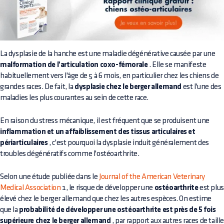
La dysplasie de la hanche est une maladie dégénérative causée par une
malformation de l'articulation coxo-fémorale
. Elle se manifeste
habituellement vers l'âge de 5 à 6 mois, en particulier chez les chiens de
grandes races. De fait, la
dysplasie chez le berger allemand
est l'une des
maladies les plus courantes au sein de cette race.
En raison du stress mécanique, il est fréquent que se produisent une
inflammation et un affaiblissement des tissus articulaires et
périarticulaires
, c'est pourquoi la dysplasie induit généralement des
troubles dégénératifs comme l'ostéoarthrite.
Selon une étude publiée dans le
Journal of the American Veterinary
Medical Association
1, le risque de développer une
ostéoarthrite
est plus
élevé chez le berger allemand que chez les autres espèces. On estime
que la
probabilité de développer une ostéoarthrite est près de 5 fois
supérieure chez le berger allemand
, par rapport aux autres races de taill