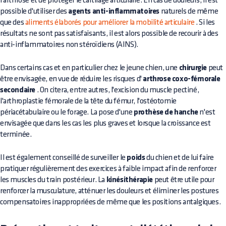
l'arthrose et de protéger le cartilage articulaire. En cas de douleurs, il est
possible d'utiliser des
agents anti-inflammatoires
naturels de même
que des
aliments élaborés pour améliorer la mobilité articulaire
. Si les
résultats ne sont pas satisfaisants, il est alors possible de recourir à des
anti-inflammatoires non stéroïdiens (AINS).
Dans certains cas et en particulier chez le jeune chien, une
chirurgie
peut
être envisagée, en vue de réduire les risques d'
arthrose coxo-fémorale
secondaire
. On citera, entre autres, l'excision du muscle pectiné,
l'arthroplastie fémorale de la tête du fémur, l'ostéotomie
périacétabulaire ou le forage. La pose d'une
prothèse de hanche
n'est
envisagée que dans les cas les plus graves et lorsque la croissance est
terminée.
Il est également conseillé de surveiller le
poids
du chien et de lui faire
pratiquer régulièrement des exercices à faible impact afin de renforcer
les muscles du train postérieur. La
kinésithérapie
peut être utile pour
renforcer la musculature, atténuer les douleurs et éliminer les postures
compensatoires inappropriées de même que les positions antalgiques.