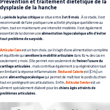
Prévention et traitement diététique de la
dysplasie de la hanche
La
période la plus critique
se situe entre
3 et 8 mois
. À ce stade, il est
recommandé de faire pratiquer une activité physique quotidienne au
chien, tout en maintenant une intensité modérée. Il est également
essentiel de lui donner une
alimentation hypocalorique afin d'éviter
tout problème de surpoids
.
Articular Care
est un bon choix, car il s'agit d'une alimentation complète
et équilibrée qui
améliore la mobilité articulaire
dans 82 % des cas en
seulement 2 mois. Elle permet non seulement de
freiner l'usure du
cartilage articulaire
, mais contribue également à sa régénération tout
en limitant la réponse inflammatoire.
Reduced Calorie
est [CH1] un
autre
alimenthypocalorique
qui permet de maîtriser le poids du chien
tout en protégeant ses articulations. Enfin,
Articular Senior
est un
aliment spécialement élaboré pour les
chiens âgés atteints de
problèmes articulaires
.