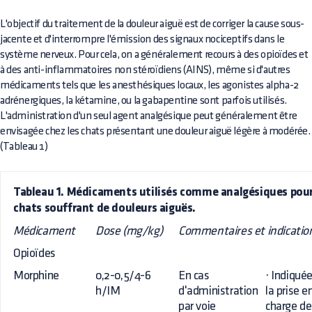
L'objectif du traitement de la douleur aiguë est de corriger la cause sous-
jacente et d'interrompre l'émission des signaux nociceptifs dans le
système nerveux. Pour cela, on a généralement recours à des opioïdes et
à des anti-inflammatoires non stéroïdiens (AINS), même si d'autres
médicaments tels que les anesthésiques locaux, les agonistes alpha-2
adrénergiques, la kétamine, ou la gabapentine sont parfois utilisés.
L'administration d'un seul agent analgésique peut généralement être
envisagée chez les chats présentant une douleur aiguë légère à modérée.
(Tableau 1)
Tableau 1. Médicaments utilisés comme analgésiques pour
chats souffrant de douleurs aiguës.
Médicament
Dose (mg/kg)
Commentaires et indicatio
Opioïdes
Morphine
0,2-0,5/4-6
En cas
· Indiqué
h/IM
d'administration
la prise e
par voie
charge de