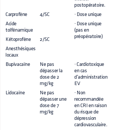
postopératoire.
Carprofène
4/SC
· Dose unique
Acide
· Dose unique
tolfénamique
(pas en
préopératoire)
Kétoprofène
2/SC
Anesthésiques
locaux
Bupivacaïne
Ne pas
· Cardiotoxique
dépasser la
en cas
dose de 2
d'administration
mg/kg
EV
Lidocaïne
Ne pas
· Non
dépasser une
recommandée
dose de 7
en CRI en raison
mg/kg
du risque de
dépression
cardiovasculaire.