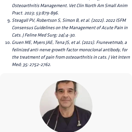
Osteoarthritis Management. Vet Clin North Am Small Anim
Pract. 2023; 53:879-896.
Steagall PV, Robertson S, Simon B, et al. (2022). 2022 ISFM
Consensus Guidelines on the Management of Acute Pain in
Cats. J Feline Med Surg; 24(:4-30.
Gruen ME, Myers JAE, Tena JS, et al. (2021). Frunevetmab, a
felinized anti-nerve growth factor monoclonal antibody, for
the treatment of pain from osteoarthritis in cats. J Vet Intern
Med; 35: 2752-2762.