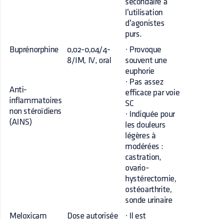
secondaire à
l'utilisation
d'agonistes
purs.
Buprénorphine
0,02-0,04/4-
· Provoque
8/IM, IV, oral
souvent une
euphorie
· Pas assez
Anti-
efficace par voie
inflammatoires
SC
non stéroïdiens
· Indiquée pour
(AINS)
les douleurs
légères à
modérées :
castration,
ovario-
hystérectomie,
ostéoarthrite,
sonde urinaire
Meloxicam
Dose autorisée
· Il est