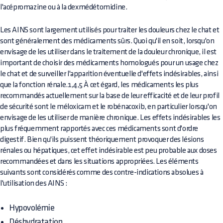
l'acépromazine ou à la dexmédétomidine.
Les AINS sont largement utilisés pour traiter les douleurs chez le chat et
sont généralement des médicaments sûrs. Quoi qu'il en soit, lorsqu'on
envisage de les utiliser dans le traitement de la douleur chronique, il est
important de choisir des médicaments homologués pour un usage chez
le chat et de surveiller l'apparition éventuelle d'effets indésirables, ainsi
que la fonction rénale.1,4,5 À cet égard, les médicaments les plus
recommandés actuellement sur la base de leur efficacité et de leur profil
de sécurité sont le méloxicam et le robénacoxib, en particulier lorsqu'on
envisage de les utiliser de manière chronique. Les effets indésirables les
plus fréquemment rapportés avec ces médicaments sont d'ordre
digestif. Bien qu'ils puissent théoriquement provoquer des lésions
rénales ou hépatiques, cet effet indésirable est peu probable aux doses
recommandées et dans les situations appropriées. Les éléments
suivants sont considérés comme des contre-indications absolues à
l'utilisation des AINS :
Hypovolémie
Déshydratation