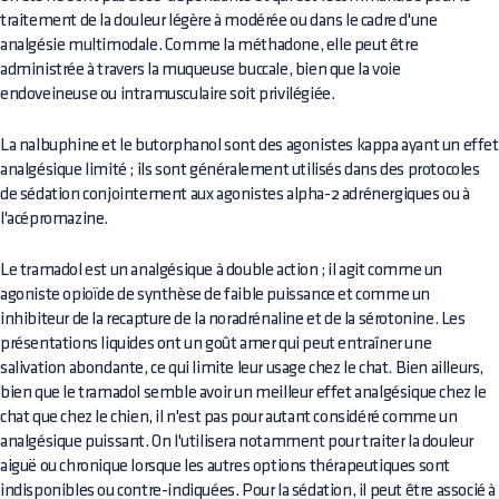
traitement de la douleur légère à modérée ou dans le cadre d'une
analgésie multimodale. Comme la méthadone, elle peut être
administrée à travers la muqueuse buccale, bien que la voie
endoveineuse ou intramusculaire soit privilégiée.
La nalbuphine et le butorphanol sont des agonistes kappa ayant un effet
analgésique limité ; ils sont généralement utilisés dans des protocoles
de sédation conjointement aux agonistes alpha-2 adrénergiques ou à
l'acépromazine.
Le tramadol est un analgésique à double action ; il agit comme un
agoniste opioïde de synthèse de faible puissance et comme un
inhibiteur de la recapture de la noradrénaline et de la sérotonine. Les
présentations liquides ont un goût amer qui peut entraîner une
salivation abondante, ce qui limite leur usage chez le chat. Bien ailleurs,
bien que le tramadol semble avoir un meilleur effet analgésique chez le
chat que chez le chien, il n'est pas pour autant considéré comme un
analgésique puissant. On l'utilisera notamment pour traiter la douleur
aiguë ou chronique lorsque les autres options thérapeutiques sont
indisponibles ou contre-indiquées. Pour la sédation, il peut être associé à