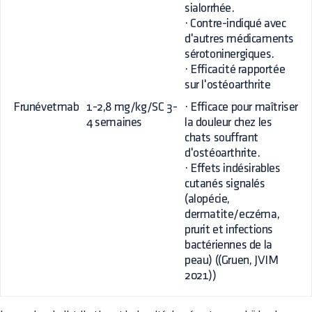
sialorrhée.
· Contre-indiqué avec
d'autres médicaments
sérotoninergiques.
· Efficacité rapportée
sur l'ostéoarthrite
Frunévetmab
1-2,8 mg/kg/SC 3-
· Efficace pour maîtriser
4 semaines
la douleur chez les
chats souffrant
d'ostéoarthrite.
· Effets indésirables
cutanés signalés
(alopécie,
dermatite/eczéma,
prurit et infections
bactériennes de la
peau) ((Gruen, JVIM
2021))