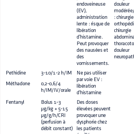
endoveineuse
douleur
(EV),
modérée/
administration
: chirurgie
lente : risque de
orthopédi
libération
chirurgie
d'histamine.
abdomina
Peut provoquer
thoracot
des nausées et
douleur
des
neuropat
vomissements.
Pethidine
3-10/1-2 h/IM
Ne pas utiliser
par voie EV :
Méthadone
0,2-0,6/4
libération
h/IM/IV/orale
d'histamine
Fentanyl
Bolus 1-3
Des doses
µg/kg + 5-15
élevées peuvent
µg/g/h/CRI
provoquer une
(perfusion à
dysphorie chez
débit constant)
les patients