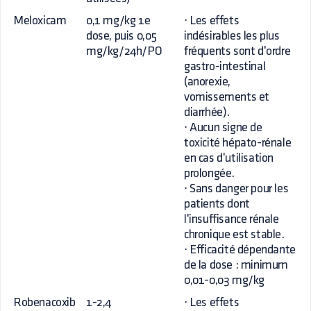
Meloxicam
0,1 mg/kg 1e
· Les effets
dose, puis 0,05
indésirables les plus
mg/kg/24h/PO
fréquents sont d'ordre
gastro-intestinal
(anorexie,
vomissements et
diarrhée).
· Aucun signe de
toxicité hépato-rénale
en cas d'utilisation
prolongée.
· Sans danger pour les
patients dont
l'insuffisance rénale
chronique est stable.
· Efficacité dépendante
de la dose : minimum
0,01-0,03 mg/kg
Robenacoxib
1-2,4
· Les effets