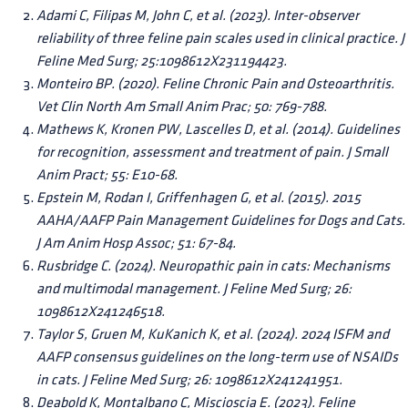
Adami C, Filipas M, John C, et al. (2023). Inter-observer
reliability of three feline pain scales used in clinical practice. J
Feline Med Surg; 25:1098612X231194423.
Monteiro BP. (2020). Feline Chronic Pain and Osteoarthritis.
Vet Clin North Am Small Anim Prac; 50: 769-788.
Mathews K, Kronen PW, Lascelles D, et al. (2014). Guidelines
for recognition, assessment and treatment of pain. J Small
Anim Pract; 55: E10-68.
Epstein M, Rodan I, Griffenhagen G, et al. (2015). 2015
AAHA/AAFP Pain Management Guidelines for Dogs and Cats.
J Am Anim Hosp Assoc; 51: 67-84.
Rusbridge C. (2024). Neuropathic pain in cats: Mechanisms
and multimodal management. J Feline Med Surg; 26:
1098612X241246518.
Taylor S, Gruen M, KuKanich K, et al. (2024). 2024 ISFM and
AAFP consensus guidelines on the long-term use of NSAIDs
in cats. J Feline Med Surg; 26: 1098612X241241951.
Deabold K, Montalbano C, Miscioscia E. (2023). Feline