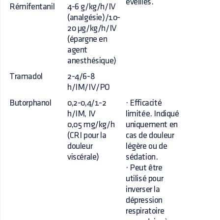
éveillés.
Rémifentanil
4-6 g/kg/h/IV
(analgésie)/10-
20 µg/kg/h/IV
(épargne en
agent
anesthésique)
Tramadol
2-4/6-8
h/IM/IV/PO
Butorphanol
0,2-0,4/1-2
· Efficacité
h/IM, IV
limitée. Indiqué
0,05 mg/kg/h
uniquement en
(CRI pour la
cas de douleur
douleur
légère ou de
viscérale)
sédation.
· Peut être
utilisé pour
inverser la
dépression
respiratoire