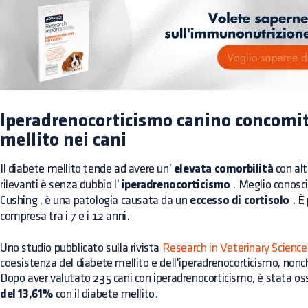
Iperadrenocorticismo canino concomit
mellito nei cani
Il diabete mellito tende ad avere un'
elevata comorbilità
con alt
rilevanti è senza dubbio l'
iperadrenocorticismo
. Meglio conos
Cushing
, è una patologia causata da un
eccesso di cortisolo
. È
compresa tra i 7 e i 12 anni.
Uno studio pubblicato sulla rivista
Research in Veterinary Science
coesistenza del diabete mellito e dell'iperadrenocorticismo, nonché i
Dopo aver valutato 235 cani con iperadrenocorticismo, è stata o
del 13,61%
con il diabete mellito.