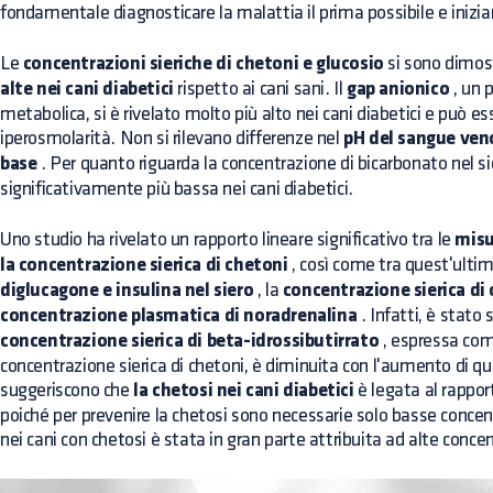
fondamentale diagnosticare la malattia il prima possibile e inizia
Le
concentrazioni sieriche di chetoni e glucosio
si sono dimos
alte nei cani diabetici
rispetto ai cani sani. Il
gap anionico
, un 
metabolica, si è rivelato molto più alto nei cani diabetici e può es
iperosmolarità. Non si rilevano differenze nel
pH del sangue ven
base
. Per quanto riguarda la concentrazione di bicarbonato nel si
significativamente più bassa nei cani diabetici.
Uno studio ha rivelato un rapporto lineare significativo tra le
misu
la concentrazione sierica di chetoni
, così come tra quest'ultim
diglucagone e insulina nel siero
, la
concentrazione sierica di c
concentrazione plasmatica di noradrenalina
. Infatti, è stato 
concentrazione sierica di beta-idrossibutirrato
, espressa com
concentrazione sierica di chetoni, è diminuita con l'aumento di qu
suggeriscono che
la chetosi nei cani diabetici
è legata al rappo
poiché per prevenire la chetosi sono necessarie solo basse concentr
nei cani con chetosi è stata in gran parte attribuita ad alte concent