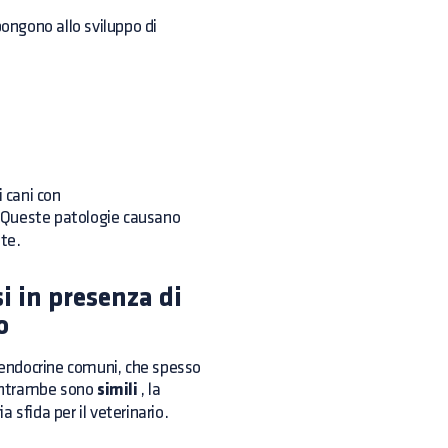
ongono allo sviluppo di
i cani con
 Queste patologie causano
ute.
i in presenza di
o
e endocrine comuni, che spesso
entrambe sono
simili
, la
 sfida per il veterinario.