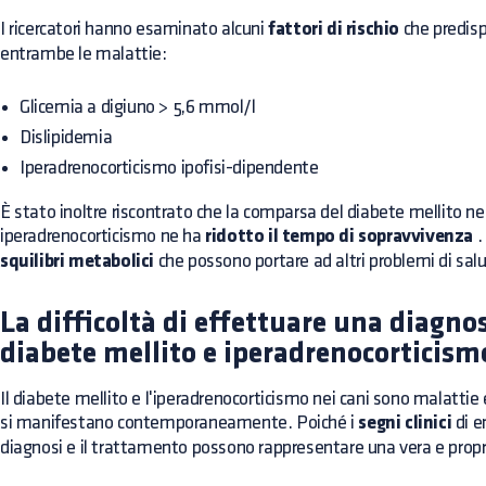
I ricercatori hanno esaminato alcuni
fattori di rischio
che predisp
entrambe le malattie:
Glicemia a digiuno > 5,6 mmol/l
Dislipidemia
Iperadrenocorticismo ipofisi-dipendente
È stato inoltre riscontrato che la comparsa del diabete mellito ne
iperadrenocorticismo ne ha
ridotto il tempo di sopravvivenza
.
squilibri metabolici
che possono portare ad altri problemi di sal
La difficoltà di effettuare una diagnos
diabete mellito e iperadrenocorticism
Il diabete mellito e l'iperadrenocorticismo nei cani sono malatti
si manifestano contemporaneamente. Poiché i
segni clinici
di 
diagnosi e il trattamento possono rappresentare una vera e propria