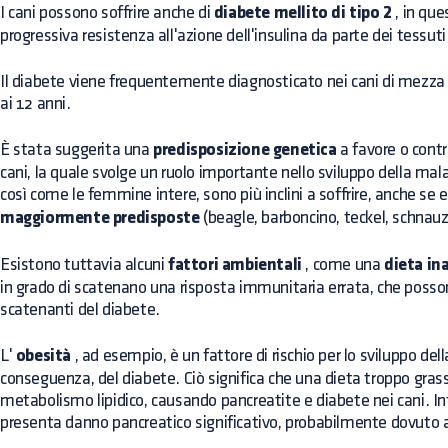
I cani possono soffrire anche di
diabete mellito di tipo 2
, in que
progressiva resistenza all'azione dell'insulina da parte dei tessuti 
Il diabete viene frequentemente diagnosticato nei cani di mezza età
ai 12 anni.
È stata suggerita una
predisposizione genetica
a favore o contr
cani, la quale svolge un ruolo importante nello sviluppo della malat
così come le femmine intere, sono più inclini a soffrire, anche se
maggiormente predisposte
(beagle, barboncino, teckel, schnauz
Esistono tuttavia alcuni
fattori ambientali
, come una
dieta in
in grado di scatenano una risposta immunitaria errata, che posso
scatenanti del diabete.
L'
obesità
, ad esempio, è un fattore di rischio per lo sviluppo del
conseguenza, del diabete. Ciò significa che una dieta troppo grass
metabolismo lipidico, causando pancreatite e diabete nei cani. Infa
presenta danno pancreatico significativo, probabilmente dovuto a