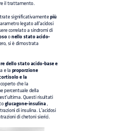
re il trattamento.
trate significativamente
più
parametro legato all'acidosi
sere correlato a sindromi di
oso
o
nello stato acido-
ero, si è dimostrata
re dello stato acido-base e
a e la
proporzione
ortisolo e la
scoperto che la
e percentuale della
est'ultima. Questi risultati
rto
glucagone-insulina
,
azioni di insulina. L'acidosi
razioni di chetoni sierici.