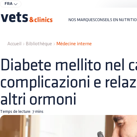
FRA
NOS MARQUES
CONSEILS EN NUTRITI
Accueil
Bibliothèque
Médecine interne
Diabete mellito nel c
complicazioni e rela
altri ormoni
Temps de lecture:
7
mins