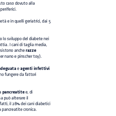
sto caso dovuto alla
periferici.
 e in quelli geriatrici, dai 5
o lo sviluppo del diabete nei
tia. I cani di taglia media,
 esistono anche
razze
er nano e pinscher toy).
adeguata
e
agenti infettivi
no fungere da fattori
la
pancreatite
e, di
a può alterare il
tti, il 28% dei cani diabetici
 pancreatite cronica.