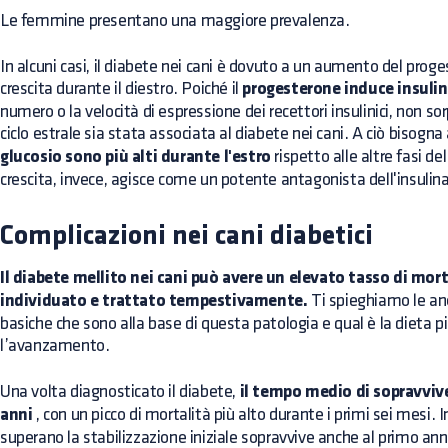
Le femmine presentano una maggiore prevalenza.
In alcuni casi, il diabete nei cani è dovuto a un aumento del prog
crescita durante il diestro. Poiché il
progesterone induce insuli
numero o la velocità di espressione dei recettori insulinici, non s
ciclo estrale sia stata associata al diabete nei cani. A ciò bisogn
glucosio sono più alti durante l'estro
rispetto alle altre fasi de
crescita, invece, agisce come un potente antagonista dell'insulina
Complicazioni nei cani diabetici
Il diabete mellito nei cani può avere un elevato tasso di mort
individuato e trattato tempestivamente.
Ti spieghiamo le an
basiche che sono alla base di questa patologia e qual è la dieta pi
l’avanzamento.
Una volta diagnosticato il diabete,
il tempo medio di sopravvive
anni
, con un picco di mortalità più alto durante i primi sei mesi. In
superano la stabilizzazione iniziale sopravvive anche al primo an