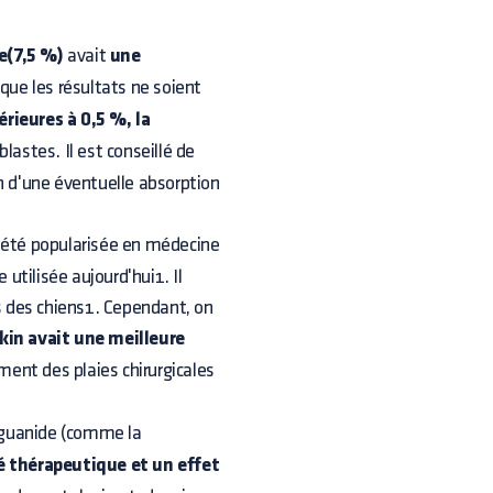
e(7,5 %)
avait
une
que les résultats ne soient
rieures à 0,5 %, la
blastes. Il est conseillé de
son d'une éventuelle absorption
été popularisée en médecine
tilisée aujourd'hui1. Il
es des chiens1. Cependant, on
akin avait une meilleure
ment des plaies chirurgicales
iguanide (comme la
té thérapeutique et un effet