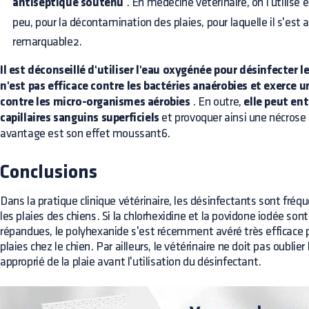
antiseptique soutenu
. En médecine vétérinaire, on l'utilise
peu, pour la décontamination des plaies, pour laquelle il s'est a
remarquable2.
Il est déconseillé d'utiliser l'eau oxygénée pour désinfecter le
n'est pas efficace contre les bactéries anaérobies et exerce u
contre les micro-organismes aérobies
. En outre,
elle peut ent
capillaires sanguins superficiels
et provoquer ainsi une nécrose 
avantage est son effet moussant6.
Conclusions
Dans la pratique clinique vétérinaire, les désinfectants sont fré
les plaies des chiens. Si la chlorhexidine et la povidone iodée son
répandues, le polyhexanide s'est récemment avéré très efficace p
plaies chez le chien. Par ailleurs, le vétérinaire ne doit pas oubli
approprié de la plaie avant l'utilisation du désinfectant.