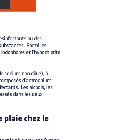
 désinfectants ou des
s substances. Parmi les
 iodophores et l'hypochlorite
de sodium non dilué), à
aux composés d'ammonium
ctants. Les alcools, les
lassés dans les deux
 plaie chez le