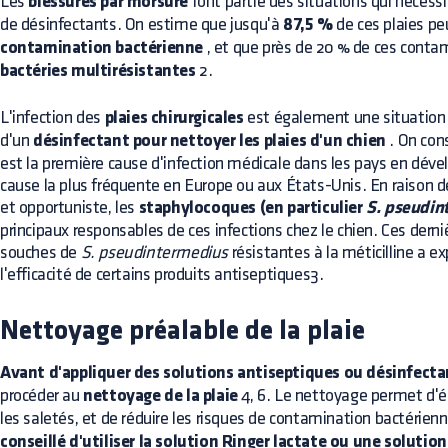
Les
blessures par morsure
font partie des situations qui nécessi
de désinfectants. On estime que jusqu'à
87,5 %
de ces plaies pe
contamination bactérienne
, et que près de 20 % de ces conta
bactéries multirésistantes
2.
L'infection des
plaies chirurgicales
est également une situation r
d'un
désinfectant pour nettoyer les plaies d'un chien
. On con
est la première cause d'infection médicale dans les pays en dé
cause la plus fréquente en Europe ou aux États-Unis. En raison 
et opportuniste, les
staphylocoques (en particulier
S. pseudin
principaux responsables de ces infections chez le chien. Ces dern
souches de
S. pseudintermedius
résistantes à la méticilline a ex
l'efficacité de certains produits antiseptiques3.
Nettoyage préalable de la plaie
Avant d'appliquer des solutions antiseptiques ou désinfect
procéder au
nettoyage de la plaie
4, 6. Le nettoyage permet d'éli
les saletés, et de réduire les risques de contamination bactérien
conseillé d'utiliser la solution Ringer lactate ou une soluti