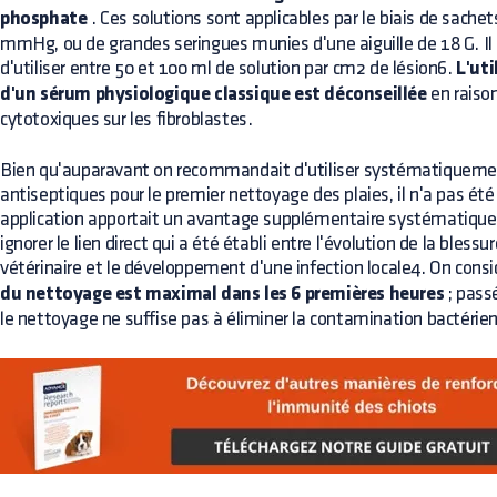
phosphate
. Ces solutions sont applicables par le biais de sachets
mmHg, ou de grandes seringues munies d'une aiguille de 18 G. Il
d'utiliser entre 50 et 100 ml de solution par cm2 de lésion6.
L'uti
d'un sérum physiologique classique est déconseillée
en raiso
cytotoxiques sur les fibroblastes.
Bien qu'auparavant on recommandait d'utiliser systématiqueme
antiseptiques pour le premier nettoyage des plaies, il n'a pas ét
application apportait un avantage supplémentaire systématique
ignorer le lien direct qui a été établi entre l'évolution de la blessur
vétérinaire et le développement d'une infection locale4. On consi
du nettoyage est maximal dans les 6 premières heures
; passé
le nettoyage ne suffise pas à éliminer la contamination bactérie