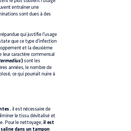
tent le plus souvent l'usage
uvent entraîner une
minations sont dues à des
épandue qui justifie l'usage
state que ce type d'infection
veloppement et la deuxième
de leur caractère commensal
termedius
)
sont les
ières années, le nombre de
plosé, ce qui pourrait nuire à
antes
, il est nécessaire de
miner le tissu dévitalisé et
ne. Pour le nettoyage,
il est
on saline dans un tampon