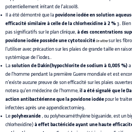
potentiellement irritant de l'alcool8.
Il a été démontré que la
povidone iodée en solution aqueus
efficacité similaire à celle de la chlorhexidine à 2 %
3. Bien 
pas significatifs sur le plan clinique,
à des concentrations supé
povidone iodée possède une cytotoxicité
sur les fibro
in vitro
l'utiliser avec précaution sur les plaies de grande taille en rai
systémique de l'iode1.
La
solution de Dakin(hypochlorite de sodium à 0,005 %)
a 
de l'homme pendant la première Guerre mondiale et est encore u
n'existe aucune preuve de son efficacité sur les plaies ouvert
notera qu'en médecine de l'homme,
il a été signalé que le D
action antibactérienne que la povidone iodée
pour le traite
infectées après une appendicectomie9.
Le
polyhexanide
, ou polyhexaméthylène biguanide, est un b
chlorhexidine)
à effet bactéricide ayant une haute efficaci