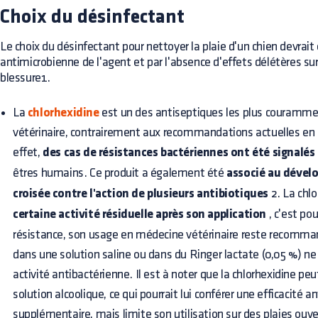
Choix du désinfectant
Le choix du désinfectant pour nettoyer la plaie d'un chien devrait 
antimicrobienne de l'agent et par l'absence d'effets délétères sur 
blessure1.
La
chlorhexidine
est un des antiseptiques les plus courammen
vétérinaire, contrairement aux recommandations actuelles e
effet,
des cas de résistances bactériennes ont été signalés 
êtres humains. Ce produit a également été
associé au dével
croisée contre l'action de plusieurs antibiotiques
2. La chl
certaine activité résiduelle après son application
, c'est po
résistance, son usage en médecine vétérinaire reste recommandé
dans une solution saline ou dans du Ringer lactate (0,05 %) n
activité antibactérienne. Il est à noter que la chlorhexidine p
solution alcoolique, ce qui pourrait lui conférer une efficacité a
supplémentaire, mais limite son utilisation sur des plaies ouver