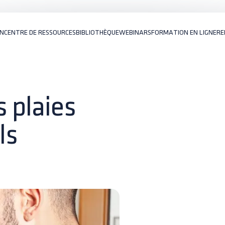
ON
CENTRE DE RESSOURCES
BIBLIOTHÈQUE
WEBINARS
FORMATION EN LIGNE
RE
s plaies
ls