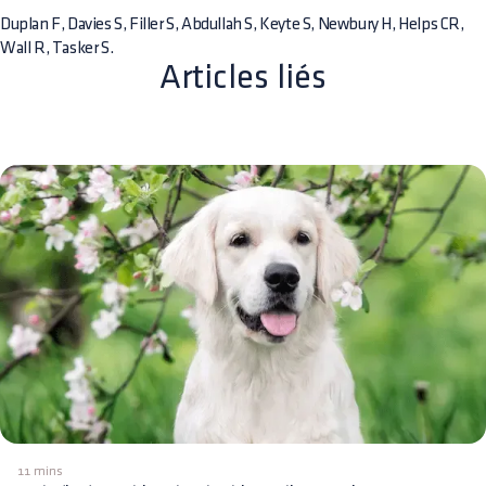
Duplan F, Davies S, Filler S, Abdullah S, Keyte S, Newbury H, Helps CR,
Wall R, Tasker S.
Articles liés
11 mins