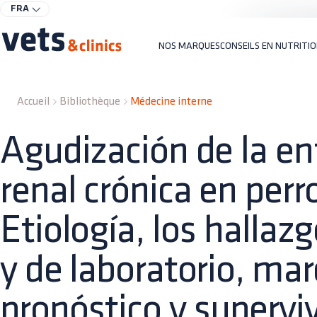
FRA
NOS MARQUES
CONSEILS EN NUTRITI
Accueil
Bibliothèque
Médecine interne
Agudización de la e
renal crónica en perr
Etiología, los hallazg
y de laboratorio, ma
pronóstico y supervi