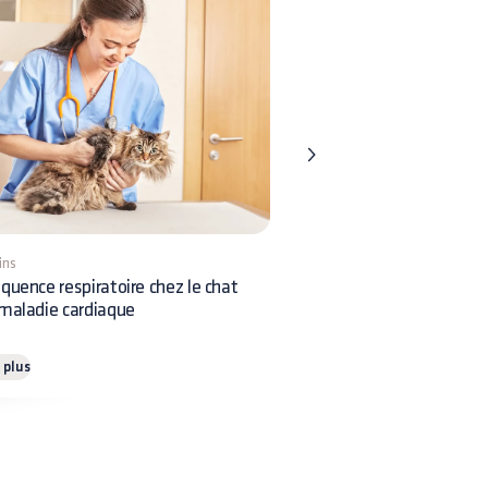
ins
9 mins
quence respiratoire chez le chat
Insémination chez le chien
maladie cardiaque
et comment la pratiquer ?
e plus
Lire plus