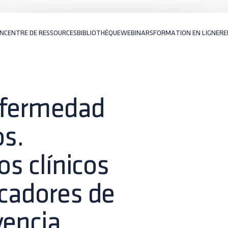
ON
CENTRE DE RESSOURCES
BIBLIOTHÈQUE
WEBINARS
FORMATION EN LIGNE
RE
nfermedad
os.
os clínicos
rcadores de
vencia.