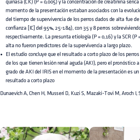
quinasa (CK) (P = 0,005) y la concentración de creatinina sérica 
momento de la presentación estaban asociados con la evoluci
del tiempo de supervivencia de los perros dados de alta fue de 
confianza [IC] del 95%, 25-184), con 35 y 8 perros sobrevivien
respectivamente. La presunta etiología (P = 0,16) y la SCR (P
alta no fueron predictores de la supervivencia a largo plazo.
El estudio concluye que el resultado a corto plazo de los perr
de los que tienen lesión renal aguda (AKI), pero el pronóstico a
grado de AKI del IRIS en el momento de la presentación es un 
resultado a corto plazo
Dunaevich A, Chen H, Musseri D, Kuzi S, Mazaki-Tovi M, Aroch I, 