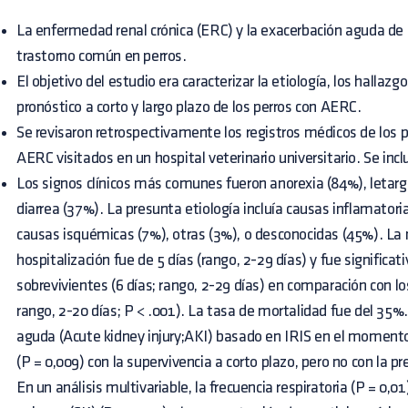
La enfermedad renal crónica (ERC) y la exacerbación aguda de
trastorno común en perros.
El objetivo del estudio era caracterizar la etiología, los hallazgos
pronóstico a corto y largo plazo de los perros con AERC.
Se revisaron retrospectivamente los registros médicos de los 
AERC visitados en un hospital veterinario universitario. Se in
Los signos clínicos más comunes fueron anorexia (84%), letarg
diarrea (37%). La presunta etiología incluía causas inflamatoria
causas isquémicas (7%), otras (3%), o desconocidas (45%). L
hospitalización fue de 5 días (rango, 2-29 días) y fue signific
sobrevivientes (6 días; rango, 2-29 días) en comparación con lo
rango, 2-20 días; P < .001). La tasa de mortalidad fue del 35%.
aguda (Acute kidney injury;AKI) basado en IRIS en el momento
(P = 0,009) con la supervivencia a corto plazo, pero no con la pr
En un análisis multivariable, la frecuencia respiratoria (P = 0,01)