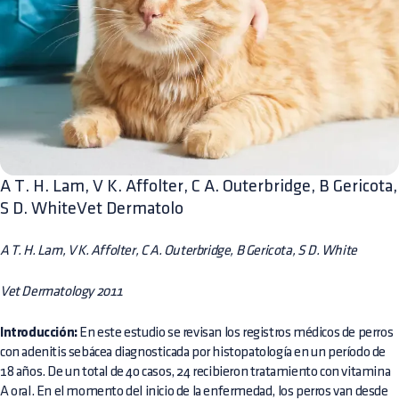
A T. H. Lam, V K. Affolter, C A. Outerbridge, B Gericota,
S D. WhiteVet Dermatolo
A T. H. Lam, V K. Affolter, C A. Outerbridge, B Gericota, S D. White
Vet Dermatology 2011
Introducción:
En este estudio se revisan los registros médicos de perros
con adenitis sebácea diagnosticada por histopatología en un período de
18 años. De un total de 40 casos, 24 recibieron tratamiento con vitamina
A oral. En el momento del inicio de la enfermedad, los perros van desde