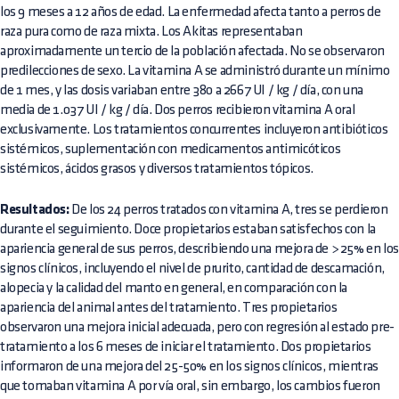
los 9 meses a 12 años de edad. La enfermedad afecta tanto a perros de
raza pura como de raza mixta. Los Akitas representaban
aproximadamente un tercio de la población afectada. No se observaron
predilecciones de sexo. La vitamina A se administró durante un mínimo
de 1 mes, y las dosis variaban entre 380 a 2667 UI / kg / día, con una
media de 1.037 UI / kg / día. Dos perros recibieron vitamina A oral
exclusivamente. Los tratamientos concurrentes incluyeron antibióticos
sistémicos, suplementación con medicamentos antimicóticos
sistémicos, ácidos grasos y diversos tratamientos tópicos.
Resultados:
De los 24 perros tratados con vitamina A, tres se perdieron
durante el seguimiento. Doce propietarios estaban satisfechos con la
apariencia general de sus perros, describiendo una mejora de > 25% en los
signos clínicos, incluyendo el nivel de prurito, cantidad de descamación,
alopecia y la calidad del manto en general, en comparación con la
apariencia del animal antes del tratamiento. Tres propietarios
observaron una mejora inicial adecuada, pero con regresión al estado pre-
tratamiento a los 6 meses de iniciar el tratamiento. Dos propietarios
informaron de una mejora del 25-50% en los signos clínicos, mientras
que tomaban vitamina A por vía oral, sin embargo, los cambios fueron