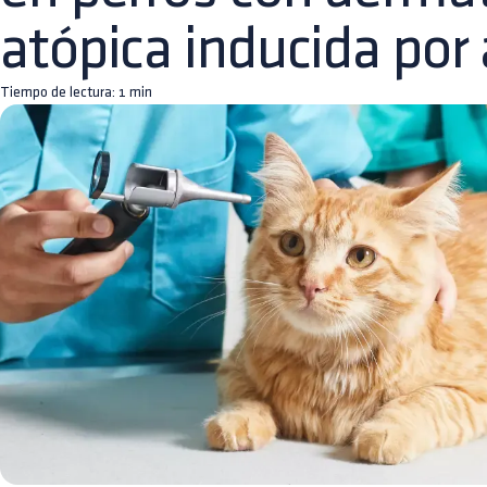
atópica inducida por
Tiempo de lectura:
1
min