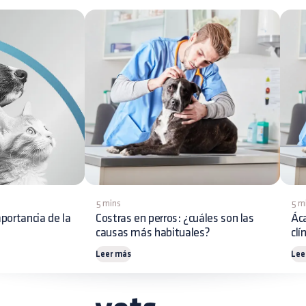
5 mins
5 m
portancia de la
Costras en perros: ¿cuáles son las
Áca
causas más habituales?
clí
Leer más
Lee