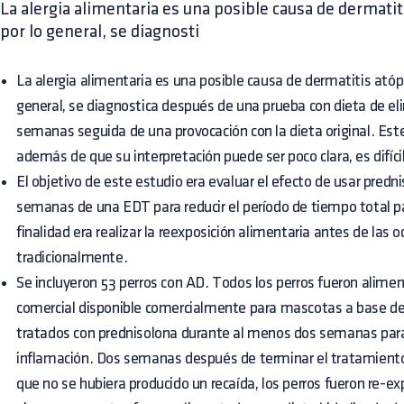
La alergia alimentaria es una posible causa de dermatit
por lo general, se diagnosti
La alergia alimentaria es una posible causa de dermatitis atópi
general, se diagnostica después de una prueba con dieta de e
semanas seguida de una provocación con la dieta original. Est
además de que su interpretación puede ser poco clara, es difícil
El objetivo de este estudio era evaluar el efecto de usar predn
semanas de una EDT para reducir el período de tiempo total pa
finalidad era realizar la reexposición alimentaria antes de l
tradicionalmente.
Se incluyeron 53 perros con AD. Todos los perros fueron alime
comercial disponible comercialmente para mascotas a base de 
tratados con prednisolona durante al menos dos semanas para c
inflamación. Dos semanas después de terminar el tratamiento
que no se hubiera producido un recaída, los perros fueron re-e