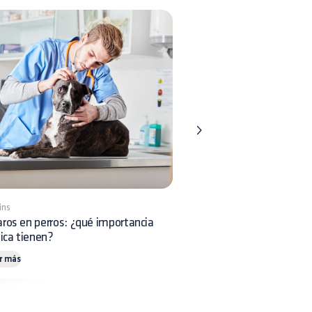
ins
5 mins
ros en perros: ¿qué importancia
Riesgos asociados a las p
nica tienen?
de abejas en perros
r más
Leer más