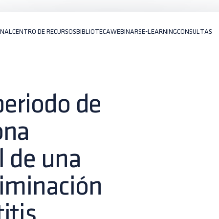
ONAL
CENTRO DE RECURSOS
BIBLIOTECA
WEBINARS
E-LEARNING
CONSULTAS
periodo de
ona
al de una
liminación
itis