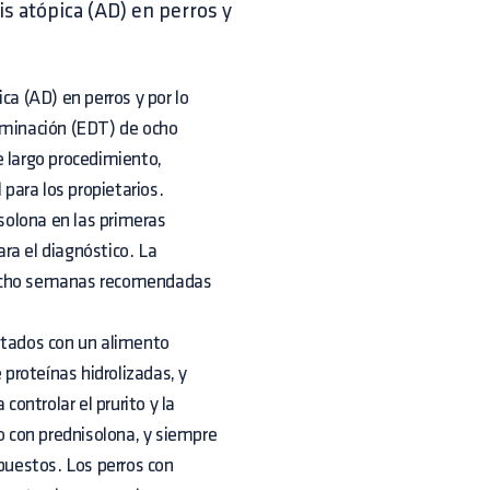
is atópica (AD) en perros y
ca (AD) en perros y por lo
liminación (EDT) de ocho
e largo procedimiento,
 para los propietarios.
isolona en las primeras
ra el diagnóstico. La
as ocho semanas recomendadas
ntados con un alimento
proteínas hidrolizadas, y
ontrolar el prurito y la
 con prednisolona, y siempre
xpuestos. Los perros con