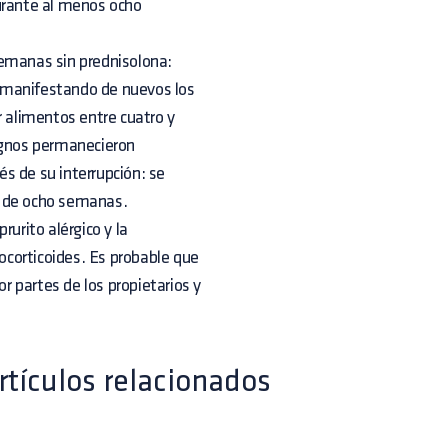
durante al menos ocho
semanas sin prednisolona:
 manifestando de nuevos los
r alimentos entre cuatro y
signos permanecieron
s de su interrupción: se
T de ocho semanas.
rurito alérgico y la
cocorticoides. Es probable que
 partes de los propietarios y
rtículos relacionados