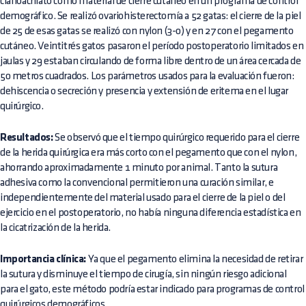
cianoacrilato como material de cierre cutáneo en un programa de control
demográfico. Se realizó ovariohisterectomía a 52 gatas: el cierre de la piel
de 25 de esas gatas se realizó con nylon (3-0) y en 27 con el pegamento
cutáneo. Veintitrés gatos pasaron el período postoperatorio limitados en
jaulas y 29 estaban circulando de forma libre dentro de un área cercada de
50 metros cuadrados. Los parámetros usados para la evaluación fueron:
dehiscencia o secreción y presencia y extensión de eritema en el lugar
quirúrgico.
Resultados:
Se observó que el tiempo quirúrgico requerido para el cierre
de la herida quirúrgica era más corto con el pegamento que con el nylon,
ahorrando aproximadamente 1 minuto por animal. Tanto la sutura
adhesiva como la convencional permitieron una curación similar, e
independientemente del material usado para el cierre de la piel o del
ejercicio en el postoperatorio, no había ninguna diferencia estadística en
la cicatrización de la herida.
Importancia clínica:
Ya que el pegamento elimina la necesidad de retirar
la sutura y disminuye el tiempo de cirugía, sin ningún riesgo adicional
para el gato, este método podría estar indicado para programas de control
quirúrgicos demográficos.