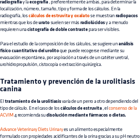
radiografía
y la
ecografía
, preferentemente ambas, para determinar la
localización, número, tamaño, tipo y forma de los cálculos. En la
radiografía, los
cálculos de estruvita y oxalato
se muestran
radiopacos
mientras que los de
urato
suelen ser más
radiolúcidos
y a menudo
requieren una
cistografía de doble contraste
para ser visibles.
Para el estudio de la composición de los cálculos, se sugiere un
análisis
físico cuantitativo del urolito
que puede recogerse mediante su
evacuación espontánea, por aspiración a través de un catéter uretral,
urohidropropulsión, cistocopia o extracción quirúrgica.
Tratamiento y prevención de la urolitiasis
canina
El
tratamiento de la urolitiasis
varía de un perro a otro dependiendo del
tipo de cálculo. En el caso de los
cálculos de estruvita
, el
consenso de la
ACVIM
4 recomienda su
disolución mediante fármacos o dietas.
Advance Veterinary Diets Urinary
es un alimento especialmente
formulado con propiedades acidificantes de la orina gracias a su pH neutro