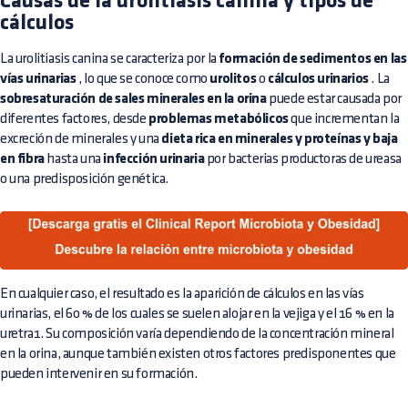
Causas de la urolitiasis canina y tipos de
cálculos
La urolitiasis canina se caracteriza por la
formación de sedimentos en las
vías urinarias
, lo que se conoce como
urolitos
o
cálculos urinarios
. La
sobresaturación de sales minerales en la orina
puede estar causada por
diferentes factores, desde
problemas metabólicos
que incrementan la
excreción de minerales y una
dieta rica en minerales y proteínas y baja
en fibra
hasta una
infección urinaria
por bacterias productoras de ureasa
o una predisposición genética.
En cualquier caso, el resultado es la aparición de cálculos en las vías
urinarias, el 60 % de los cuales se suelen alojar en la vejiga y el 16 % en la
uretra1. Su composición varía dependiendo de la concentración mineral
en la orina, aunque también existen otros factores predisponentes que
pueden intervenir en su formación.