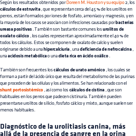
Según los resultados obtenidos por
Doreen M. Houston y su equipo
2, los
cálculos de estruvita
, que representan cerca del 45 % de los urolitos en
perros, están formados por iones de fosfato, amoníaco y magnesio, y en
la mayoría de los casos se asocian con infecciones causadas por
bacterias
ureasa positivas
. También son bastante comunes los
urolitos de
oxalato cálcico
, los cuales representan aproximadamente el 40 % de
todos los cálculos. Estos se componen de oxalato de calcio y suelen
originarse debido a una
hipercalciuria
, una
deficiencia de nefrocalcina
,
una
acidosis metabólica
o una
dieta rica en ácido oxálico
.
También son frecuentes los
cálculos de urato amónico
, los cuales se
forman a partir del ácido úrico que resulta del metabolismo de las purinas
que proceden de las células y los alimentos. Se han relacionado con el
shunt portosistémico
, así como los
cálculos de cistina
, que son
habituales en los perros que padecen cistinuria. También pueden
presentarse urolitos de silicio, fosfato cálcico y mixto, aunque suelen ser
menos habituales.
Diagnóstico de la urolitiasis canina, más
allá de la presencia de sangre en la orina