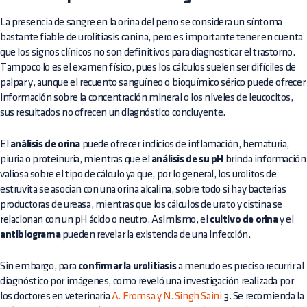
La presencia de sangre en la orina del perro se considera un síntoma
bastante fiable de urolitiasis canina, pero es importante tener en cuenta
que los signos clínicos no son definitivos para diagnosticar el trastorno.
Tampoco lo es el examen físico, pues los cálculos suelen ser difíciles de
palpar y, aunque el recuento sanguíneo o bioquímico sérico puede ofrecer
información sobre la concentración mineral o los niveles de leucocitos,
sus resultados no ofrecen un diagnóstico concluyente.
El
análisis de orina
puede ofrecer indicios de inflamación, hematuria,
piuria o proteinuria, mientras que el
análisis de su pH
brinda información
valiosa sobre el tipo de cálculo ya que, por lo general, los urolitos de
estruvita se asocian con una orina alcalina, sobre todo si hay bacterias
productoras de ureasa, mientras que los cálculos de urato y cistina se
relacionan con un pH ácido o neutro. Asimismo, el
cultivo de orina
y el
antibiograma
pueden revelar la existencia de una infección.
Sin embargo, para
confirmar la urolitiasis
a menudo es preciso recurrir al
diagnóstico por imágenes, como reveló una investigación realizada por
los doctores en veterinaria
A. Fromsa y N. Singh Saini
3. Se recomienda la