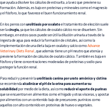
que ayuda a disolver los cálculos de estruvita, a la vez que previene su
formación. Además, es bajo en proteínas y minerales como el magnesio
y el fósforo, lo que favorece el buen funcionamiento renal.
En los perros con
urolitiasis por oxalato
el tratamiento de elección suele
ser la
cirugía,
ya que los cálculos de oxalato cálcico no se disuelven. Sin
embargo, en estos casos puede ser útil la dilución urinaria a través de la
ingesta de agua para reducir la formación de cristales, así como la
implementación de una dieta baja en oxalato y calcio como
Advance
Veterinary Diets Renal
, que además tiene un pH neutro que atenúa y
previene la formación de cálculos de oxalato cálcico. También es baja en
fósforo y tiene concentraciones moderadas de proteínas y sodio para
proteger la función renal.
Para reducir y prevenir la
urolitiasis canina por urato amónico y cistina
se recomienda
alcalinizar el pH de la orina para aumentar su
solubilidad
por medio de la dieta, así como
reducir el aporte de purinas
que se encuentran en alimentos como el hígado y otras vísceras, y apostar
por alimentos con un contenido bajo de precursores purínicos como
aquellos con alto contenido en proteínas de huevo o vegetales.