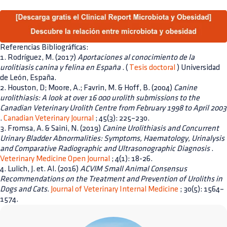
Referencias Bibliográficas:
1. Rodríguez, M. (2017)
Aportaciones al conocimiento de la
urolitiasis canina y felina en España
. (
Tesis doctoral
) Universidad
de León, España.
2. Houston, D; Moore, A.; Favrin, M. & Hoff, B. (2004)
Canine
urolithiasis: A look at over 16 000 urolith submissions to the
Canadian Veterinary Urolith Centre from February 1998 to April 2003
.
Canadian Veterinary Journal
; 45(3): 225–230.
3. Fromsa, A. & Saini, N. (2019)
Canine Urolithiasis and Concurrent
Urinary Bladder Abnormalities: Symptoms, Haematology, Urinalysis
and Comparative Radiographic and Ultrasonographic Diagnosis
.
Veterinary Medicine Open Journal
; 4(1): 18-26.
4. Lulich, J. et. Al. (2016)
ACVIM Small Animal Consensus
Recommendations on the Treatment and Prevention of Uroliths in
Dogs and Cats.
Journal of Veterinary Internal Medicine
; 30(5): 1564–
1574.